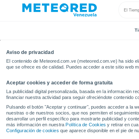
T
Aviso de privacidad
El contenido de Meteored.com.ve (meteored.com.ve) ha sido ela
que se ofrece es de calidad. Puedes acceder a este sitio web m
Aceptar cookies y acceder de forma gratuita
Inicio
Puerto Rico
Municipio de Guayama
Cora
La publicidad digital personalizada, basada en la información r
financiar nuestra actividad para seguir ofreciéndote contenido c
Tiempo en Corazón
Pulsando el botón "Aceptar y continuar", puedes acceder a la w
nuestras o de nuestros socios, que nos permiten el seguimiento
12:20
Jueves
desarrollar un perfil específico para mostrarte publicidad y co
más información en nuestra
Política de Cookies
y retirar en cu
Configuración de cookies
que aparece disponible en el pie de n
Nubes altas