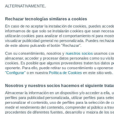
31°
ALTERNATIVAMENTE,
Rechazar tecnologías similares a cookies
Este
En caso de no aceptar la instalación de cookies, puedes accede
Sensación de 34°
19
-
44 km
informamos de que solo se instalarán cookies que sean necesari
utilizarán cookies para analizar el comportamiento ni para most
visualizar publicidad general no personalizada. Puedes rechazar
de este abono pulsando el botón "Rechazar".
Tiempo 1 - 7 días
Mapa de nubosidad
Radar de llu
Con su consentimiento, nosotros y
nuestros socios
usamos cooki
almacenar, acceder y procesar datos personales como su visita e
cookies. Es posible que algunos proveedores traten tus datos pe
oponerte. Para ello, puede retirar su consentimiento u oponerse
Mañana
Sábado
D
Hoy
"Configurar"
o en nuestra
Política de Cookies
en este sitio web.
7 Ago
8 Ago
6 Ago
Nosotros y nuestros socios hacemos el siguiente trata
Almacenar la información en un dispositivo y/o acceder a ella, 
60%
50%
perfiles para publicidad personalizada, utilizar perfiles para sele
0.8 mm
0.1 mm
personalizar el contenido, uso de perfiles para la selección de c
32°
/
25°
33°
/
25°
31°
/
26°
medir el rendimiento del contenido, comprender al público a tra
procedentes de diferentes fuentes, desarrollo y mejora de los se