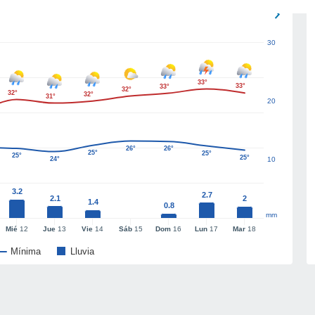
30
33°
33°
33°
32°
32°
32°
31°
20
26°
26°
25°
25°
25°
25°
24°
10
3.2
2.7
2.1
2
1.4
0.8
mm
Mié
12
Jue
13
Vie
14
Sáb
15
Dom
16
Lun
17
Mar
18
Mínima
Lluvia