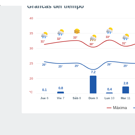
Gráficas del tiempo
40
35
33°
33°
32°
31°
31°
30°
30
25
26°
26°
25°
25°
25°
7.2
20
2.8
0.8
0.4
0.1
°C
Jue
6
Vie
7
Sáb
8
Dom
9
Lun
10
Mar
11
Máxima