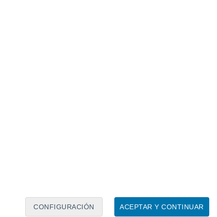
Calendario lunar
Lun
Mar
Mié
Jue
Vie
Sáb
Dom
6
7
8
9
10
11
12
13
14
15
16
17
18
19
CONFIGURACIÓN
ACEPTAR Y CONTINUAR