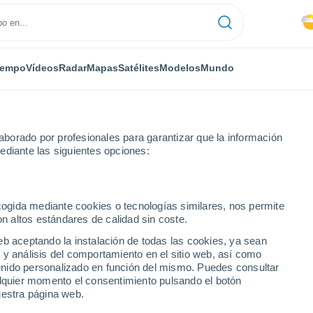
iempo
Vídeos
Radar
Mapas
Satélites
Modelos
Mundo
borado por profesionales para garantizar que la información
ediante las siguientes opciones:
zón
ecogida mediante cookies o tecnologías similares, nos permite
on altos estándares de calidad sin coste.
eb aceptando la instalación de todas las cookies, ya sean
 y análisis del comportamiento en el sitio web, así como
...
ntenido personalizado en función del mismo. Puedes consultar
alquier momento el consentimiento pulsando el botón
Por hora
uestra página web.
Calor Húmedo Sofocante en las
próximas horas