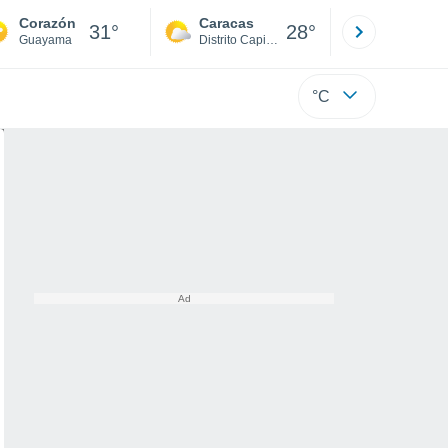
Corazón
Caracas
Tucacas
31°
28°
Guayama
Distrito Capital
Falcón
°C