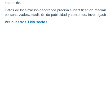
contenido.
22
-
49
km/h
20
-
46
km/h
21
19
-
44
km/h
Datos de localización geográfica precisa e identificación mediant
personalizados, medición de publicidad y contenido, investigació
Tiempo en Corazón hoy
, 6 de agosto
Ver nuestros 1199 socios
Nubes altas
31°
12:00
Sensación T.
34°
Nubes altas
31°
13:00
Sensación T.
34°
Nubes y claros
31°
14:00
Sensación T.
34°
Nubes y claros
31°
15:00
Sensación T.
34°
Parcialmente nub
30°
16:00
Sensación T.
34°