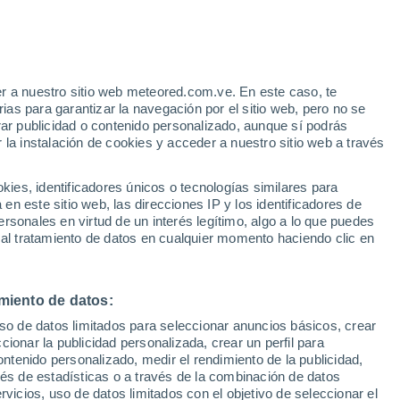
Aviso de nivel amarillo
Alerta moderada por altas
temperaturas en Corazón hoy
r a nuestro sitio web meteored.com.ve. En este caso, te
/h
as para garantizar la navegación por el sitio web, pero no se
rar publicidad o contenido personalizado, aunque sí podrás
 la instalación de cookies y acceder a nuestro sitio web a través
via
Satélites
Modelos
es, identificadores únicos o tecnologías similares para
n este sitio web, las direcciones IP y los identificadores de
rsonales en virtud de un interés legítimo, algo a lo que puedes
 al tratamiento de datos en cualquier momento haciendo clic en
omingo
Lunes
Martes
Miércoles
9 Ago
10 Ago
11 Ago
12 Ago
miento de datos:
uso de datos limitados para seleccionar anuncios básicos, crear
90%
80%
90%
80%
ccionar la publicidad personalizada, crear un perfil para
7.2 mm
0.4 mm
2.8 mm
3.2 mm
ontenido personalizado, medir el rendimiento de la publicidad,
30°
/
23°
33°
/
26°
31°
/
25°
32°
/
25°
vés de estadísticas o a través de la combinación de datos
rvicios, uso de datos limitados con el objetivo de seleccionar el