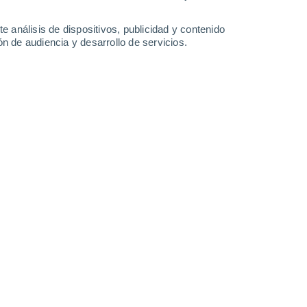
-
49
km/h
20
-
47
km/h
16
-
41
km/h
17
-
44
km/h
e análisis de dispositivos, publicidad y contenido
n de audiencia y desarrollo de servicios.
Este
9 ¡Muy Alto!
19
-
44 km/h
FPS:
25-50
Este
10 ¡Muy Alto!
19
-
43 km/h
FPS:
25-50
Este
8 ¡Muy Alto!
18
-
42 km/h
FPS:
25-50
Este
6 Alto
17
-
40 km/h
FPS:
15-25
oso
Este
3 Medio
16
-
38 km/h
FPS:
6-10