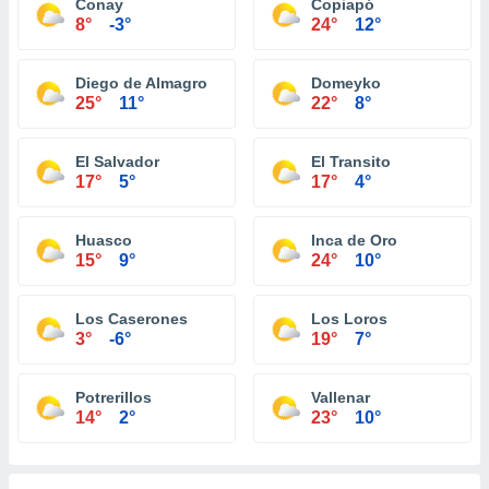
Conay
Copiapó
8°
-3°
24°
12°
Diego de Almagro
Domeyko
25°
11°
22°
8°
El Salvador
El Transito
17°
5°
17°
4°
Huasco
Inca de Oro
15°
9°
24°
10°
Los Caserones
Los Loros
3°
-6°
19°
7°
Potrerillos
Vallenar
14°
2°
23°
10°