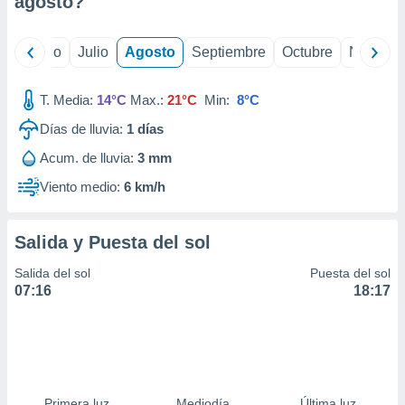
agosto
?
ados con el
 seleccionar
o.
yo
Junio
Julio
Agosto
Septiembre
Octubre
Noviemb
calización
precisa e
ión mediante
T. Media:
14°C
Max.:
21°C
Min:
8°C
Días de lluvia:
1
días
, publicidad
Acum. de lluvia:
3 mm
dos,
 publicidad
Viento medio:
6 km/h
,
ón de
 desarrollo
Salida y Puesta del sol
s.
Salida del sol
Puesta del sol
tros 1199
07:16
18:17
ios
Primera luz
Mediodía
Última luz