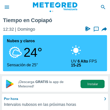
Tiempo en Copiapó
privacidad
12:32
Domingo
...
o de
om.ve
com.ve) ha
Nubes y claros
ado por
24°
es para
ue la
 que se
UV
6 Alto
FPS
e calidad.
Sensación de 25°
15-25
eder a este
ediante las
opciones:
¡Descarga
GRATIS
la app de
Instalar
ookies y
Meteored!
e forma
Por hora
d digital
Intervalos nubosos en las próximas horas
ada, basada