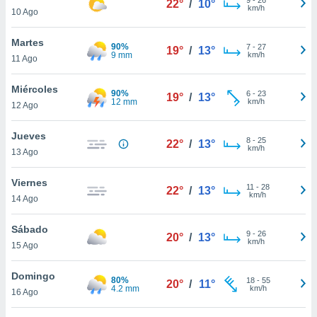
22°
/
10°
ublicidad y
km/h
10 Ago
do en
Martes
 mismo.
90%
7
-
27
19°
/
13°
9 mm
km/h
sultar más
11 Ago
 en nuestra
 Cookies
y
Miércoles
90%
6
-
23
19°
/
13°
ualquier
12 mm
km/h
12 Ago
ento
Jueves
 botón
8
-
25
22°
/
13°
km/h
13 Ago
ación de
kies
 disponible
Viernes
11
-
28
22°
/
13°
e nuestra
km/h
14 Ago
.
Sábado
IVAMENTE,
9
-
26
20°
/
13°
km/h
15 Ago
as
Domingo
80%
18
-
55
20°
/
11°
 a cookies
4.2 mm
km/h
16 Ago
 no aceptar