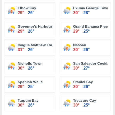
Elbow Cay
Exuma George Town
29°
26°
30°
28°
Governor's Harbour
Grand Bahama Freeport
29°
26°
29°
25°
Inagua Matthew Town
Nassau
31°
26°
30°
26°
Nicholls Town
San Salvador Cockbur
30°
26°
30°
27°
Spanish Wells
Staniel Cay
29°
25°
30°
26°
Tarpum Bay
Treasure Cay
30°
26°
30°
25°