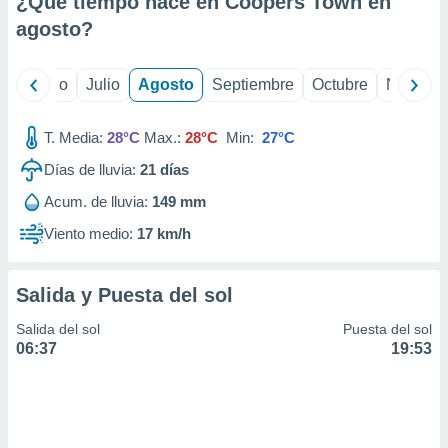
¿Qué tiempo hace en Coopers Town en
ados con el
 seleccionar
agosto
?
o.
calización
yo
Junio
Julio
Agosto
Septiembre
Octubre
Noviemb
precisa e
ión mediante
T. Media:
28°C
Max.:
28°C
Min:
27°C
, publicidad
Días de lluvia:
21
días
dos,
Acum. de lluvia:
149 mm
 publicidad
,
Viento medio:
17 km/h
ón de
 desarrollo
s.
Salida y Puesta del sol
tros 1199
Salida del sol
Puesta del sol
ios
06:37
19:53