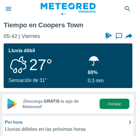
Tiempo en Coopers Town
privacidad
05:42
Viernes
...
o de
om.ve
com.ve) ha
Lluvia débil
ado por
27°
es para
ue la
 que se
60%
e calidad.
Sensación de 31°
0.3 mm
eder a este
ediante las
opciones:
¡Descarga
GRATIS
la app de
Instalar
ookies y
Meteored!
e forma
Por hora
d digital
Lluvias débiles en las próximas horas
ada, basada