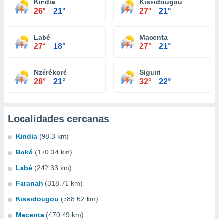
Kindia
Kissidougou
26°
21°
27°
21°
Labé
Macenta
27°
18°
27°
21°
Nzérékoré
Siguiri
28°
21°
32°
22°
Localidades cercanas
Kindia
(98.3 km)
Boké
(170.34 km)
Labé
(242.33 km)
Faranah
(318.71 km)
Kissidougou
(388.62 km)
Macenta
(470.49 km)