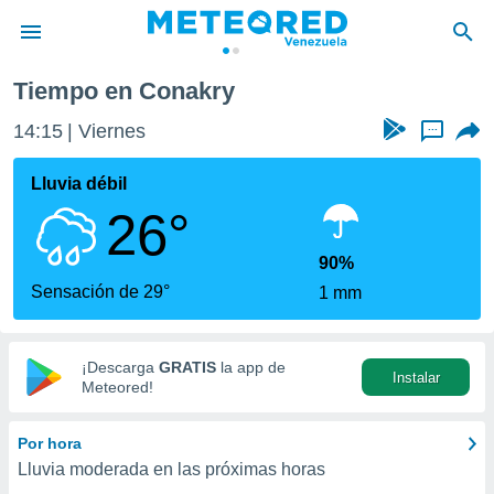
Tiempo en Conakry
privacidad
14:15
Viernes
...
o de
om.ve
com.ve) ha
Lluvia débil
ado por
26°
es para
ue la
 que se
90%
e calidad.
Sensación de 29°
1 mm
eder a este
ediante las
opciones:
¡Descarga
GRATIS
la app de
Instalar
ookies y
Meteored!
e forma
Por hora
d digital
Lluvia moderada en las próximas horas
ada, basada