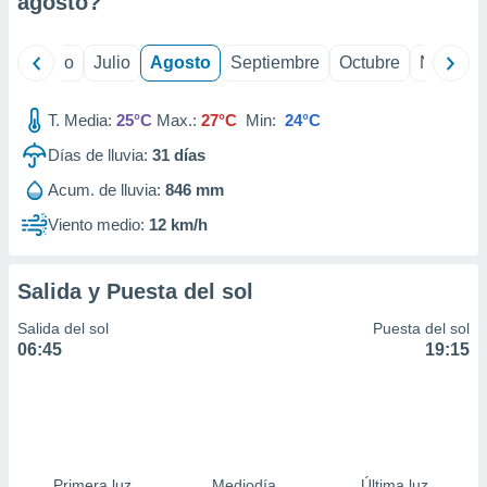
agosto
?
ados con el
 seleccionar
o.
yo
Junio
Julio
Agosto
Septiembre
Octubre
Noviemb
calización
precisa e
ión mediante
T. Media:
25°C
Max.:
27°C
Min:
24°C
Días de lluvia:
31
días
, publicidad
Acum. de lluvia:
846 mm
dos,
 publicidad
Viento medio:
12 km/h
,
ón de
 desarrollo
Salida y Puesta del sol
s.
Salida del sol
Puesta del sol
tros 1199
06:45
19:15
ios
Primera luz
Mediodía
Última luz