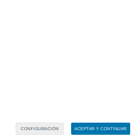
Calendario lunar
Lun
Mar
Mié
Jue
Vie
Sáb
Dom
6
7
8
9
10
11
12
13
14
15
16
17
18
19
CONFIGURACIÓN
ACEPTAR Y CONTINUAR
30