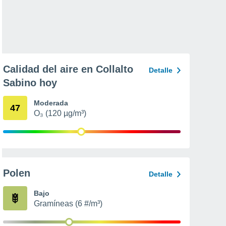
Calidad del aire en Collalto
Detalle
Sabino hoy
Moderada
47
O₃ (120 µg/m³)
Polen
Detalle
Bajo
Gramíneas (6 #/m³)