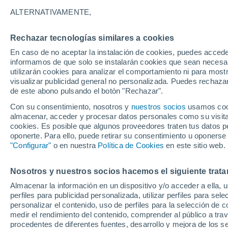
27°
ALTERNATIVAMENTE,
Rechazar tecnologías similares a cookies
Este
En caso de no aceptar la instalación de cookies, puedes accede
Sensación de 27°
4
-
16 km/
informamos de que solo se instalarán cookies que sean necesari
utilizarán cookies para analizar el comportamiento ni para most
visualizar publicidad general no personalizada. Puedes rechazar
de este abono pulsando el botón "Rechazar".
Tiempo 1 - 7 días
Mapa de temperatura
Radar de ll
Con su consentimiento, nosotros y
nuestros socios
usamos cooki
almacenar, acceder y procesar datos personales como su visita e
cookies. Es posible que algunos proveedores traten tus datos pe
oponerte. Para ello, puede retirar su consentimiento u oponerse
Mañana
Sábado
D
Hoy
"Configurar"
o en nuestra
Política de Cookies
en este sitio web.
7 Ago
8 Ago
6 Ago
Nosotros y nuestros socios hacemos el siguiente trata
Almacenar la información en un dispositivo y/o acceder a ella, 
70%
80%
80%
perfiles para publicidad personalizada, utilizar perfiles para sele
0.6 mm
6 mm
2.2 mm
personalizar el contenido, uso de perfiles para la selección de c
32°
/
16°
32°
/
16°
32°
/
16°
medir el rendimiento del contenido, comprender al público a tra
procedentes de diferentes fuentes, desarrollo y mejora de los se