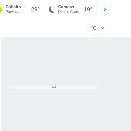
Collalto Sabino
Caracas
Tucacas
29°
19°
Province of Rieti
Distrito Capital
Falcón
°C