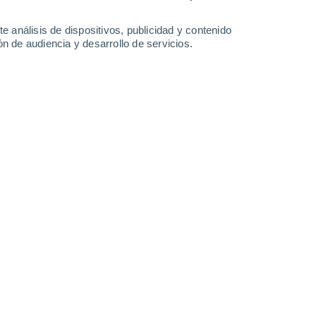
-
28
km/h
11
-
31
km/h
12
-
42
km/h
7
-
38
km/h
e análisis de dispositivos, publicidad y contenido
n de audiencia y desarrollo de servicios.
 agosto
Este
2 Bajo
4
-
16 km/h
FPS:
no
Este
4 Medio
2
-
14 km/h
FPS:
6-10
Oeste
6 Alto
2
-
16 km/h
FPS:
15-25
Oeste
7 Alto
6
-
22 km/h
FPS:
15-25
Oeste
8 ¡Muy Alto!
13
-
38 km/h
FPS:
25-50