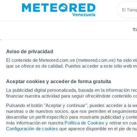
T
Aviso de privacidad
El contenido de Meteored.com.ve (meteored.com.ve) ha sido ela
que se ofrece es de calidad. Puedes acceder a este sitio web m
Aceptar cookies y acceder de forma gratuita
Inicio
Italia
Provincia de Rieti
Collalto Sabino
La publicidad digital personalizada, basada en la información r
financiar nuestra actividad para seguir ofreciéndote contenido c
Tiempo en Collalto Sab
Pulsando el botón "Aceptar y continuar", puedes acceder a la w
nuestras o de nuestros socios, que nos permiten el seguimiento
09:21
Jueves
desarrollar un perfil específico para mostrarte publicidad y co
más información en nuestra
Política de Cookies
y retirar en cu
Configuración de cookies
que aparece disponible en el pie de n
Soleado