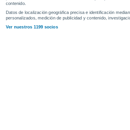
contenido.
12
-
35
km/h
13
-
38
km/h
7
13
-
39
km/h
Datos de localización geográfica precisa e identificación mediant
personalizados, medición de publicidad y contenido, investigació
Tiempo en Collalto Sabino hoy
, 6 de
Ver nuestros 1199 socios
Soleado
27°
09:00
Sensación T.
27°
Soleado
29°
10:00
Sensación T.
28°
Nubes y claros
30°
11:00
Sensación T.
29°
Nubes y claros
31°
12:00
Sensación T.
29°
Tormenta
70%
29°
14:00
0.9 mm
Sensación T.
28°