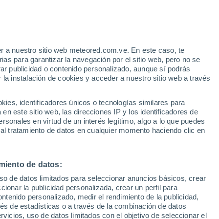
Aviso de nivel rojo
Alerta extrema por altas
temperaturas en Collalto Sabino hoy
r a nuestro sitio web meteored.com.ve. En este caso, te
h
as para garantizar la navegación por el sitio web, pero no se
rar publicidad o contenido personalizado, aunque sí podrás
 la instalación de cookies y acceder a nuestro sitio web a través
uvia
Satélites
Modelos
es, identificadores únicos o tecnologías similares para
n este sitio web, las direcciones IP y los identificadores de
rsonales en virtud de un interés legítimo, algo a lo que puedes
 al tratamiento de datos en cualquier momento haciendo clic en
omingo
Lunes
Martes
Miércoles
9 Ago
10 Ago
11 Ago
12 Ago
miento de datos:
uso de datos limitados para seleccionar anuncios básicos, crear
40%
30%
50%
ccionar la publicidad personalizada, crear un perfil para
0.3 mm
0.3 mm
2 mm
ontenido personalizado, medir el rendimiento de la publicidad,
31°
/
15°
32°
/
15°
32°
/
16°
32°
/
15°
vés de estadísticas o a través de la combinación de datos
rvicios, uso de datos limitados con el objetivo de seleccionar el