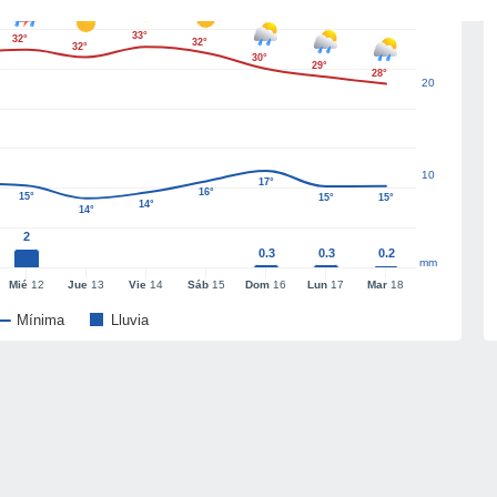
33°
32°
32°
32°
30°
29°
28°
20
10
17°
16°
15°
15°
15°
14°
14°
2
0.3
0.3
0.2
mm
Mié
12
Jue
13
Vie
14
Sáb
15
Dom
16
Lun
17
Mar
18
Mínima
Lluvia