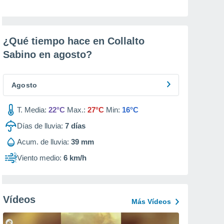
¿Qué tiempo hace en Collalto
Sabino en
agosto
?
Agosto
T. Media:
22°C
Max.:
27°C
Min:
16°C
Días de lluvia:
7
días
Acum. de lluvia:
39 mm
Viento medio:
6 km/h
Vídeos
Más Vídeos