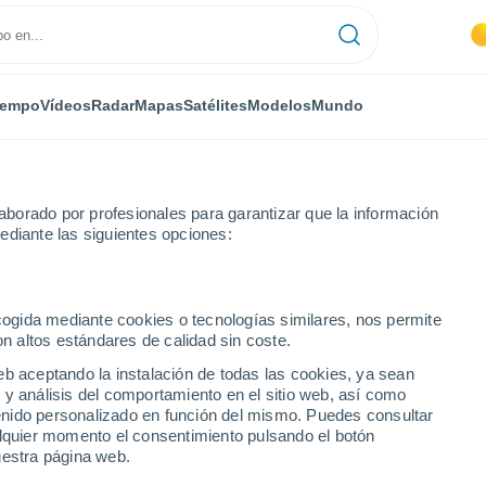
iempo
Vídeos
Radar
Mapas
Satélites
Modelos
Mundo
borado por profesionales para garantizar que la información
ediante las siguientes opciones:
ecogida mediante cookies o tecnologías similares, nos permite
on altos estándares de calidad sin coste.
ino
eb aceptando la instalación de todas las cookies, ya sean
 y análisis del comportamiento en el sitio web, así como
...
ntenido personalizado en función del mismo. Puedes consultar
alquier momento el consentimiento pulsando el botón
Por hora
uestra página web.
Lluvias débiles en las próximas
horas