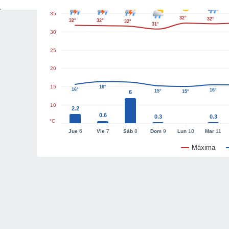
35
32°
32°
32°
32°
32°
31°
30
25
20
15
16°
16°
16°
15°
6
15°
10
2.2
0.6
0.3
0.3
°C
Jue
6
Vie
7
Sáb
8
Dom
9
Lun
10
Mar
11
Máxima