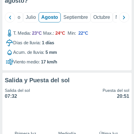
agosto
?
ados con el
 seleccionar
o.
yo
Junio
Julio
Agosto
Septiembre
Octubre
Noviemb
calización
precisa e
ión mediante
T. Media:
23°C
Max.:
24°C
Min:
22°C
Días de lluvia:
1
días
, publicidad
Acum. de lluvia:
5 mm
dos,
 publicidad
Viento medio:
17 km/h
,
ón de
 desarrollo
Salida y Puesta del sol
s.
Salida del sol
Puesta del sol
tros 1199
07:32
20:51
ios
Primera luz
Mediodía
Última luz