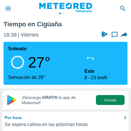
e
Cigüaña
Tiempo en Cigüaña
privacidad
18:38
Viernes
...
o de
om.ve
com.ve) ha
Soleado
ado por
27°
es para
ue la
 que se
Este
e calidad.
Sensación de 28°
8
23 km/h
eder a este
ediante las
opciones:
¡Descarga
GRATIS
la app de
Instalar
ookies y
Meteored!
e forma
Por hora
d digital
Se espera calima en las próximas horas
ada, basada