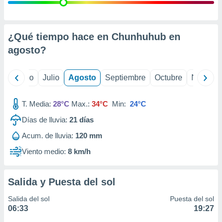
ados con el
 seleccionar
o.
calización
¿Qué tiempo hace en Chunhuhub en
precisa e
agosto
?
ión mediante
, publicidad
yo
Junio
Julio
Agosto
Septiembre
Octubre
Noviemb
dos,
 publicidad
T. Media:
28°C
Max.:
34°C
Min:
24°C
,
Días de lluvia:
21
días
ón de
 desarrollo
Acum. de lluvia:
120 mm
s.
Viento medio:
8 km/h
tros 1199
ios
Salida y Puesta del sol
Salida del sol
Puesta del sol
06:33
19:27