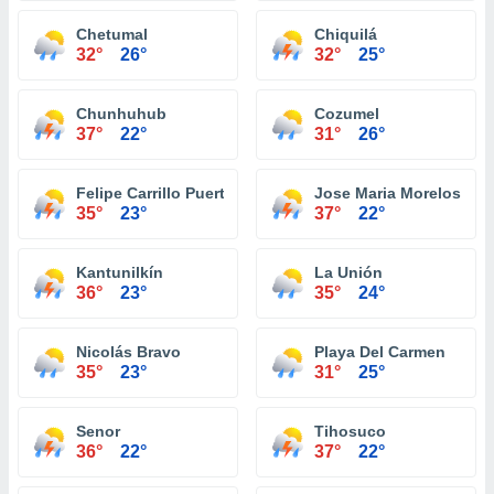
Chetumal
Chiquilá
32°
26°
32°
25°
Chunhuhub
Cozumel
37°
22°
31°
26°
Felipe Carrillo Puerto
Jose Maria Morelos
35°
23°
37°
22°
Kantunilkín
La Unión
36°
23°
35°
24°
Nicolás Bravo
Playa Del Carmen
35°
23°
31°
25°
Senor
Tihosuco
36°
22°
37°
22°