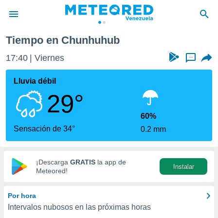
Tiempo en Chunhuhub
privacidad
17:40
Viernes
...
o de
om.ve
com.ve) ha
Lluvia débil
ado por
29°
es para
ue la
 que se
60%
e calidad.
Sensación de 34°
0.2 mm
eder a este
ediante las
opciones:
¡Descarga
GRATIS
la app de
Instalar
ookies y
Meteored!
e forma
Por hora
d digital
Intervalos nubosos en las próximas horas
ada, basada