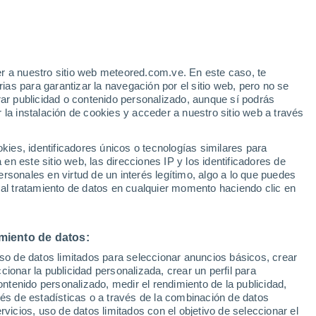
Aviso de nivel rojo
Alerta extrema por altas
temperaturas en Chiusi Della Verna
hoy
r a nuestro sitio web meteored.com.ve. En este caso, te
as para garantizar la navegación por el sitio web, pero no se
rar publicidad o contenido personalizado, aunque sí podrás
 la instalación de cookies y acceder a nuestro sitio web a través
via
Satélites
Modelos
es, identificadores únicos o tecnologías similares para
n este sitio web, las direcciones IP y los identificadores de
rsonales en virtud de un interés legítimo, algo a lo que puedes
 al tratamiento de datos en cualquier momento haciendo clic en
omingo
Lunes
Martes
Miércoles
9 Ago
10 Ago
11 Ago
12 Ago
miento de datos:
uso de datos limitados para seleccionar anuncios básicos, crear
60%
ccionar la publicidad personalizada, crear un perfil para
0.8 mm
ontenido personalizado, medir el rendimiento de la publicidad,
32°
/
19°
34°
/
19°
32°
/
18°
32°
/
18°
vés de estadísticas o a través de la combinación de datos
rvicios, uso de datos limitados con el objetivo de seleccionar el