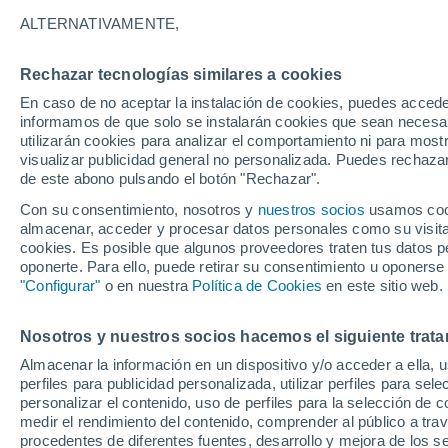
20°
ALTERNATIVAMENTE,
Rechazar tecnologías similares a cookies
Norte
En caso de no aceptar la instalación de cookies, puedes accede
Sensación de 20°
2
-
8 km/h
informamos de que solo se instalarán cookies que sean necesari
utilizarán cookies para analizar el comportamiento ni para most
visualizar publicidad general no personalizada. Puedes rechazar
de este abono pulsando el botón "Rechazar".
Tiempo 1 - 7 días
Mapa de nubosidad
Radar de llu
Con su consentimiento, nosotros y
nuestros socios
usamos cooki
almacenar, acceder y procesar datos personales como su visita e
cookies. Es posible que algunos proveedores traten tus datos pe
oponerte. Para ello, puede retirar su consentimiento u oponerse
Mañana
Sábado
D
Hoy
"Configurar"
o en nuestra
Política de Cookies
en este sitio web.
7 Ago
8 Ago
6 Ago
Nosotros y nuestros socios hacemos el siguiente trata
Almacenar la información en un dispositivo y/o acceder a ella, 
70%
perfiles para publicidad personalizada, utilizar perfiles para sele
0.8 mm
personalizar el contenido, uso de perfiles para la selección de c
33°
/
19°
32°
/
19°
33°
/
19°
medir el rendimiento del contenido, comprender al público a tra
procedentes de diferentes fuentes, desarrollo y mejora de los se