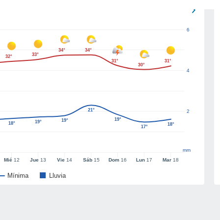
6
34°
34°
33°
32°
31°
31°
30°
4
21°
2
19°
19°
19°
18°
18°
17°
mm
Mié
12
Jue
13
Vie
14
Sáb
15
Dom
16
Lun
17
Mar
18
Mínima
Lluvia