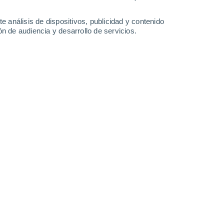
-
18
km/h
18
-
55
km/h
6
-
38
km/h
10
-
35
km/h
e análisis de dispositivos, publicidad y contenido
n de audiencia y desarrollo de servicios.
 de agosto
Norte
0 Bajo
2
-
8 km/h
FPS:
no
Norte
0 Bajo
3
-
9 km/h
FPS:
no
Norte
1 Bajo
3
-
11 km/h
FPS:
no
Oeste
2 Bajo
1
-
10 km/h
FPS:
no
Suroeste
6 Alto
5
-
18 km/h
FPS:
15-25