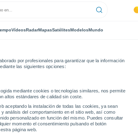
iempo
Vídeos
Radar
Mapas
Satélites
Modelos
Mundo
borado por profesionales para garantizar que la información
ediante las siguientes opciones:
rna
ecogida mediante cookies o tecnologías similares, nos permite
on altos estándares de calidad sin coste.
 Verna
eb aceptando la instalación de todas las cookies, ya sean
 y análisis del comportamiento en el sitio web, así como
...
ntenido personalizado en función del mismo. Puedes consultar
alquier momento el consentimiento pulsando el botón
Por hora
uestra página web.
Intervalos nubosos en las
próximas horas