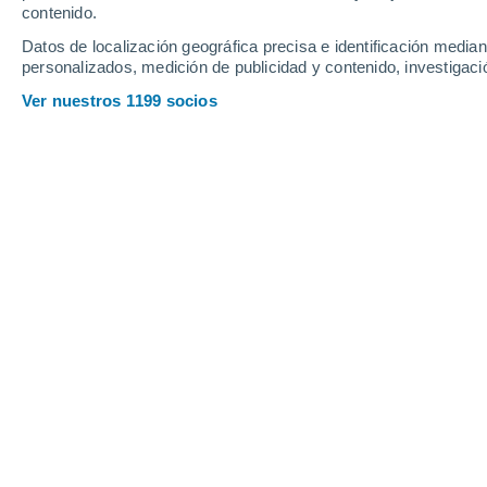
contenido.
11
-
31
km/h
8
-
28
km/h
6
11
-
30
km/h
Datos de localización geográfica precisa e identificación mediant
personalizados, medición de publicidad y contenido, investigació
Tiempo en Chiusi Della Verna hoy
, 6
Ver nuestros 1199 socios
Soleado
20°
06:00
Sensación T.
20°
Soleado
21°
07:00
Sensación T.
21°
Soleado
24°
08:00
Sensación T.
25°
Soleado
28°
09:00
Sensación T.
28°
Nubes y claros
31°
11:00
Sensación T.
30°