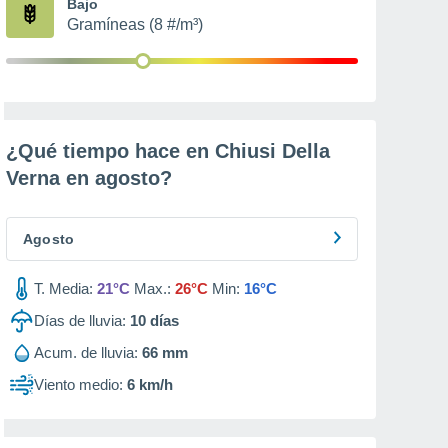
Bajo
Gramíneas (8 #/m³)
¿Qué tiempo hace en Chiusi Della
Verna en
agosto
?
Agosto
T. Media:
21°C
Max.:
26°C
Min:
16°C
Días de lluvia:
10
días
Acum. de lluvia:
66 mm
Viento medio:
6 km/h