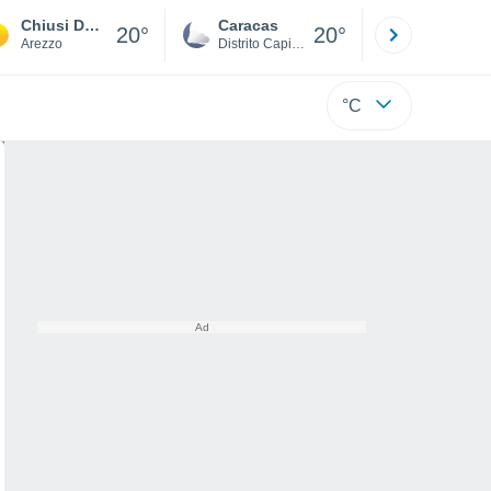
Chiusi Della Verna
Caracas
Tucacas
20°
20°
Arezzo
Distrito Capital
Falcón
°C