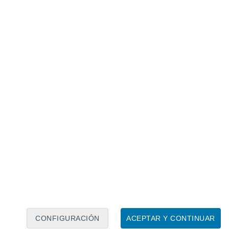
Calendario lunar
Lun
Mar
Mié
Jue
Vie
Sáb
Dom
6
7
8
9
10
11
12
13
14
15
16
17
18
19
CONFIGURACIÓN
ACEPTAR Y CONTINUAR