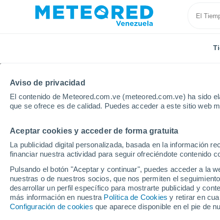
T
Aviso de privacidad
El contenido de Meteored.com.ve (meteored.com.ve) ha sido ela
que se ofrece es de calidad. Puedes acceder a este sitio web m
Aceptar cookies y acceder de forma gratuita
Inicio
Italia
Provincia de Arezzo
Chiusi Della Ve
La publicidad digital personalizada, basada en la información r
financiar nuestra actividad para seguir ofreciéndote contenido c
Tiempo en Chiusi Della
Pulsando el botón "Aceptar y continuar", puedes acceder a la w
nuestras o de nuestros socios, que nos permiten el seguimiento
05:41
Jueves
desarrollar un perfil específico para mostrarte publicidad y co
más información en nuestra
Política de Cookies
y retirar en cu
Configuración de cookies
que aparece disponible en el pie de n
Soleado