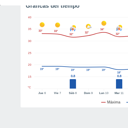
Gráficas del tiempo
40
35
34°
33°
33°
32°
32°
32°
30
25
20
19°
19°
19°
19°
19°
18°
0.8
0.8
15
°C
Jue
6
Vie
7
Sáb
8
Dom
9
Lun
10
Mar
11
Máxima