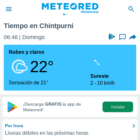
Tiempo en Chintpurni
privacidad
06:46
Domingo
...
o de
om.ve
com.ve) ha
Nubes y claros
ado por
22°
es para
ue la
 que se
Sureste
e calidad.
Sensación de 21°
2
10 km/h
eder a este
ediante las
opciones:
¡Descarga
GRATIS
la app de
Instalar
ookies y
Meteored!
e forma
Por hora
d digital
Lluvias débiles en las próximas horas
ada, basada