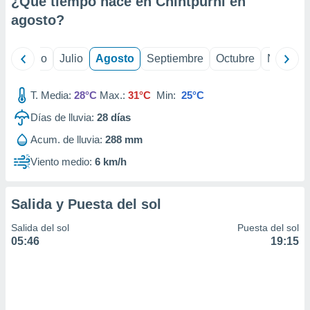
¿Qué tiempo hace en Chintpurni en
ados con el
 seleccionar
agosto
?
o.
calización
yo
Junio
Julio
Agosto
Septiembre
Octubre
Noviemb
precisa e
ión mediante
T. Media:
28°C
Max.:
31°C
Min:
25°C
, publicidad
Días de lluvia:
28
días
dos,
Acum. de lluvia:
288 mm
 publicidad
,
Viento medio:
6 km/h
ón de
 desarrollo
s.
Salida y Puesta del sol
tros 1199
Salida del sol
Puesta del sol
ios
05:46
19:15