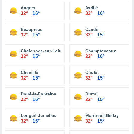
Angers
Avrillé
32°
16°
32°
16°
Beaupréau
Candé
32°
15°
32°
15°
Chalonnes-sur-Loire
Champtoceaux
33°
15°
33°
16°
Chemillé
Cholet
32°
15°
32°
15°
Doué-la-Fontaine
Durtal
32°
16°
32°
15°
Longué-Jumelles
Montreuil-Bellay
32°
16°
32°
15°