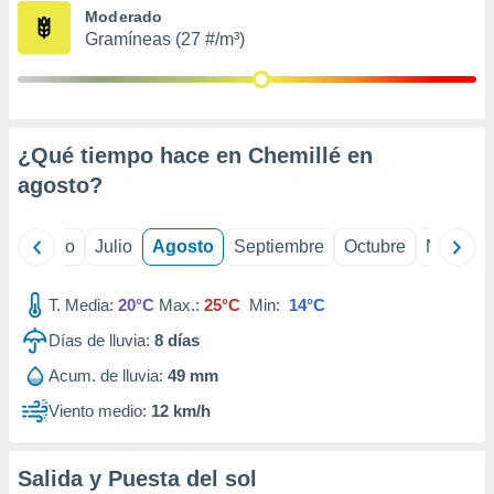
ados con el
Moderado
 seleccionar
Gramíneas (27 #/m³)
o.
calización
precisa e
ión mediante
¿Qué tiempo hace en Chemillé en
, publicidad
agosto
?
dos,
 publicidad
,
yo
Junio
Julio
Agosto
Septiembre
Octubre
Noviemb
ón de
 desarrollo
T. Media:
20°C
Max.:
25°C
Min:
14°C
s.
Días de lluvia:
8
días
tros 1199
ios
Acum. de lluvia:
49 mm
Viento medio:
12 km/h
Salida y Puesta del sol