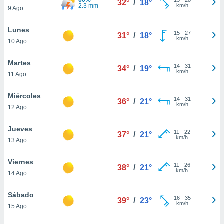
32°
/
18°
ublicidad y
2.3 mm
km/h
9 Ago
do en
Lunes
 mismo.
15
-
27
31°
/
18°
km/h
sultar más
10 Ago
 en nuestra
 Cookies
y
Martes
14
-
31
34°
/
19°
ualquier
km/h
11 Ago
ento
Miércoles
 botón
14
-
31
36°
/
21°
km/h
12 Ago
ación de
kies
 disponible
Jueves
11
-
22
37°
/
21°
e nuestra
km/h
13 Ago
.
Viernes
IVAMENTE,
11
-
26
38°
/
21°
km/h
14 Ago
as
Sábado
16
-
35
39°
/
23°
 a cookies
km/h
15 Ago
 no aceptar