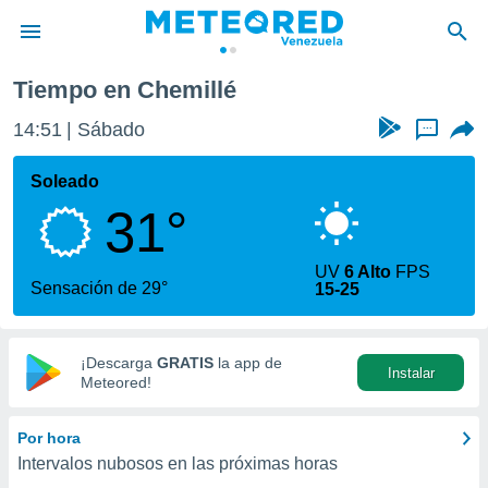
Tiempo en Chemillé
privacidad
14:51
Sábado
...
o de
om.ve
com.ve) ha
Soleado
ado por
31°
es para
ue la
 que se
UV
6 Alto
FPS
e calidad.
Sensación de 29°
15-25
eder a este
ediante las
opciones:
¡Descarga
GRATIS
la app de
Instalar
ookies y
Meteored!
e forma
Por hora
d digital
Intervalos nubosos en las próximas horas
ada, basada