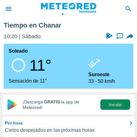
Tiempo en Chanar
privacidad
10:20
Sábado
...
o de
om.ve
com.ve) ha
Soleado
ado por
11°
es para
ue la
 que se
Suroeste
e calidad.
Sensación de 11°
33
50 km/h
eder a este
ediante las
opciones:
¡Descarga
GRATIS
la app de
Instalar
ookies y
Meteored!
e forma
Por hora
d digital
Cielos despejados en las próximas horas
ada, basada