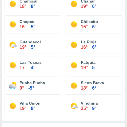
Chamical
Chanar
18°
8°
19°
6°
Chepes
Chilecito
16°
5°
15°
6°
Guandacol
La Rioja
19°
5°
16°
6°
Las Toscas
Patquia
17°
4°
19°
5°
Pucha Pucha
Sierra Brava
0°
-5°
18°
6°
Villa Unión
Vinchina
19°
8°
25°
9°