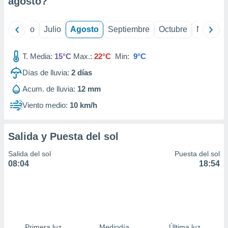
agosto
?
ados con el
 seleccionar
o.
yo
Junio
Julio
Agosto
Septiembre
Octubre
Noviemb
calización
precisa e
ión mediante
T. Media:
15°C
Max.:
22°C
Min:
9°C
Días de lluvia:
2
días
, publicidad
Acum. de lluvia:
12 mm
dos,
 publicidad
Viento medio:
10 km/h
,
ón de
 desarrollo
Salida y Puesta del sol
s.
Salida del sol
Puesta del sol
tros 1199
08:04
18:54
ios
Primera luz
Mediodía
Última luz