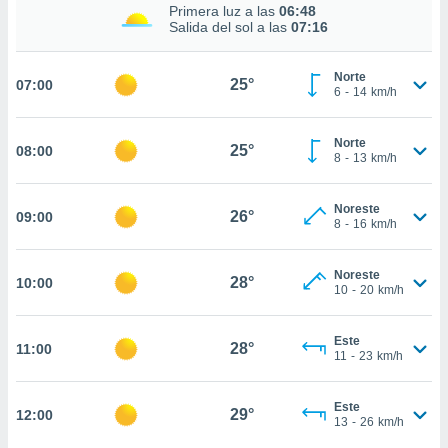
nos permite
Primera luz a las
06:48
estra
Salida del sol a las
07:16
ara seguir
e contenido
ACEPTAR
Norte
stándares
25°
07:00
Y
6
-
14
km/h
sin coste.
CONTINUAR
 botón
Norte
25°
08:00
continuar",
CONFIGURACIÓN
8
-
13
km/h
der a la
ndo la
 de todas
Noreste
26°
09:00
8
-
16
km/h
, ya sean
de nuestros
 nos
Noreste
28°
10:00
10
-
20
km/h
 y análisis
tamiento en
b, así como
Este
28°
11:00
11
-
23
km/h
un perfil
para
ublicidad y
Este
29°
12:00
13
-
26
km/h
do en