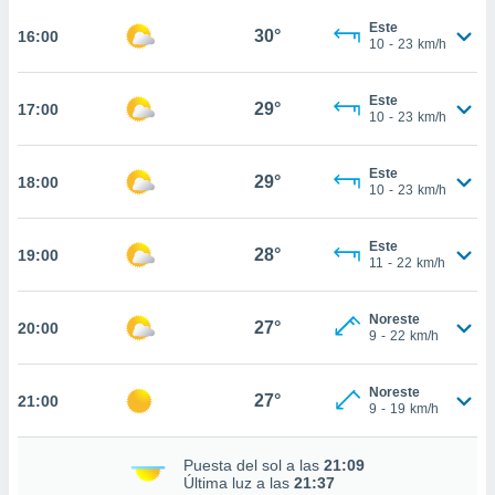
ed.com.ve.
o, te
Este
30°
16:00
10
-
23
km/h
 de que
talarán
e sean
Este
29°
17:00
para
10
-
23
km/h
a
por el sitio
Este
o se
29°
18:00
10
-
23
km/h
cookies para
nto ni para
Este
28°
19:00
licidad o
11
-
22
km/h
ado, aunque
Noreste
sualizar
27°
20:00
9
-
22
km/h
general no
ada. Puedes
 instalación
Noreste
27°
21:00
y acceder a
9
-
19
km/h
io web a
ste abono
Puesta del sol a las
21:09
 botón
Última luz a las
21:37
.