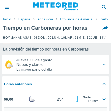
privacidad
o de
Inicio
España
Andalucía
Provincia de Almería
Carbon
om.ve
com.ve) ha
Tiempo en Carboneras por horas
ado por
es para
HOY
MAÑANA
SÁB. 08
DOM. 09
LUN. 10
MAR. 11
MIÉ. 12
JUE. 13
VIE.
ue la
 que se
e calidad.
La previsión del tiempo por horas en Carboneras
eder a este
ediante las
Jueves, 06 de agosto
opciones:
Nubes y claros
La mayor parte del día
ookies y
e forma
Horas anteriores
d digital
ada, basada
Norte
mación
25°
06:00
9
-
17
km/h
ediante
ecnologías