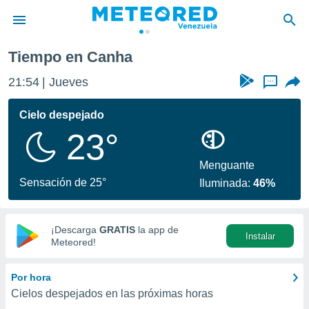
Tiempo en Canha
privacidad
21:54
Jueves
...
o de
om.ve
com.ve) ha
Cielo despejado
ado por
23°
es para
ue la
 que se
Menguante
e calidad.
Sensación de 25°
Iluminada:
46%
eder a este
ediante las
opciones:
¡Descarga
GRATIS
la app de
Instalar
ookies y
Meteored!
e forma
Por hora
d digital
Cielos despejados en las próximas horas
ada, basada