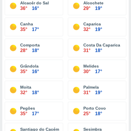
Alcacér do Sal
Alcochete
36°
16°
29°
19°
Canha
Caparica
35°
17°
32°
19°
Comporta
Costa Da Caparica
28°
18°
31°
18°
Grândola
Melides
35°
16°
30°
17°
Moita
Palmela
32°
18°
31°
19°
Pegões
Porto Covo
35°
17°
25°
18°
Santiago do Cacém
Sesimbra