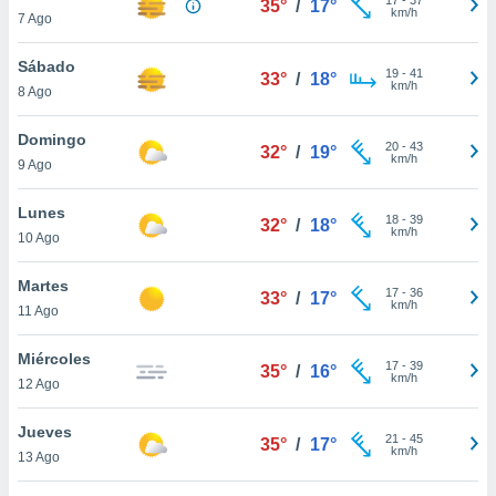
35°
/
17°
ublicidad y
km/h
7 Ago
do en
Sábado
 mismo.
19
-
41
33°
/
18°
km/h
sultar más
8 Ago
 en nuestra
 Cookies
y
Domingo
20
-
43
32°
/
19°
ualquier
km/h
9 Ago
ento
Lunes
 botón
18
-
39
32°
/
18°
km/h
10 Ago
ación de
kies
 disponible
Martes
17
-
36
33°
/
17°
e nuestra
km/h
11 Ago
.
Miércoles
IVAMENTE,
17
-
39
35°
/
16°
km/h
12 Ago
as
Jueves
21
-
45
35°
/
17°
 a cookies
km/h
13 Ago
 no aceptar