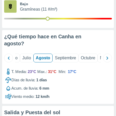
ados con el
Bajo
 seleccionar
Gramíneas (11 #/m³)
o.
calización
precisa e
ión mediante
¿Qué tiempo hace en Canha en
, publicidad
agosto
?
dos,
 publicidad
,
yo
Junio
Julio
Agosto
Septiembre
Octubre
Noviemb
ón de
 desarrollo
T. Media:
23°C
Max.:
31°C
Min:
17°C
s.
Días de lluvia:
1
días
tros 1199
ios
Acum. de lluvia:
6 mm
Viento medio:
12 km/h
Salida y Puesta del sol