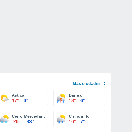
Más ciudades
Astica
Barreal
17°
6°
18°
6°
Cerro Mercedario
Chinguillo
-26°
-33°
16°
7°