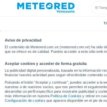
T
Aviso de privacidad
El contenido de Meteored.com.ve (meteored.com.ve) ha sido ela
que se ofrece es de calidad. Puedes acceder a este sitio web m
Aceptar cookies y acceder de forma gratuita
Inicio
Argentina
Provincia de San Juan
Calinga
La publicidad digital personalizada, basada en la información r
financiar nuestra actividad para seguir ofreciéndote contenido c
Tiempo en Calingasta
Pulsando el botón "Aceptar y continuar", puedes acceder a la w
nuestras o de nuestros socios, que nos permiten el seguimiento
11:35
Viernes
desarrollar un perfil específico para mostrarte publicidad y co
más información en nuestra
Política de Cookies
y retirar en cu
Configuración de cookies
que aparece disponible en el pie de n
Nubes y claros