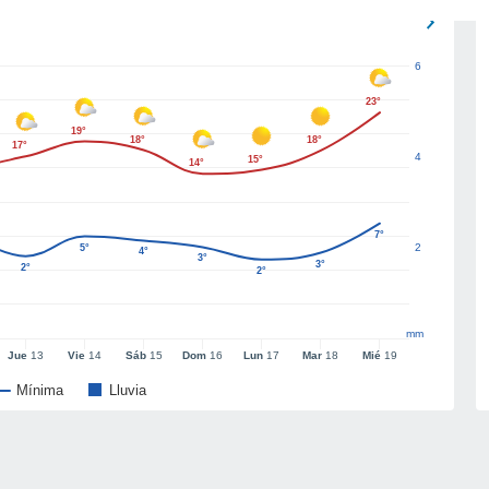
6
23°
19°
18°
18°
17°
4
15°
14°
7°
2
5°
4°
3°
3°
2°
2°
mm
Jue
13
Vie
14
Sáb
15
Dom
16
Lun
17
Mar
18
Mié
19
Mínima
Lluvia