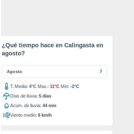
¿Qué tiempo hace en Calingasta en
agosto
?
Agosto
T. Media:
4°C
Max.:
11°C
Min:
-2°C
Días de lluvia:
5
días
Acum. de lluvia:
44 mm
Viento medio:
6 km/h