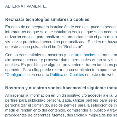
18°
ALTERNATIVAMENTE,
Rechazar tecnologías similares a cookies
Norte
En caso de no aceptar la instalación de cookies, puedes accede
Sensación de 18°
26
-
60 km
informamos de que solo se instalarán cookies que sean necesari
utilizarán cookies para analizar el comportamiento ni para most
visualizar publicidad general no personalizada. Puedes rechazar
de este abono pulsando el botón "Rechazar".
Tiempo 1 - 7 días
Mapa de nubosidad
Radar de llu
Con su consentimiento, nosotros y
nuestros socios
usamos cooki
almacenar, acceder y procesar datos personales como su visita e
cookies. Es posible que algunos proveedores traten tus datos pe
oponerte. Para ello, puede retirar su consentimiento u oponerse
Mañana
Domingo
Hoy
"Configurar"
o en nuestra
Política de Cookies
en este sitio web.
8 Ago
9 Ago
7 Ago
Nosotros y nuestros socios hacemos el siguiente trata
Almacenar la información en un dispositivo y/o acceder a ella, 
perfiles para publicidad personalizada, utilizar perfiles para sele
personalizar el contenido, uso de perfiles para la selección de c
19°
/
9°
15°
/
1°
19°
/
7°
medir el rendimiento del contenido, comprender al público a tra
procedentes de diferentes fuentes, desarrollo y mejora de los se