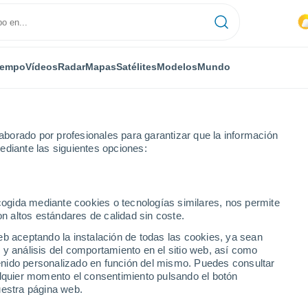
iempo
Vídeos
Radar
Mapas
Satélites
Modelos
Mundo
borado por profesionales para garantizar que la información
ediante las siguientes opciones:
sta
ecogida mediante cookies o tecnologías similares, nos permite
on altos estándares de calidad sin coste.
eb aceptando la instalación de todas las cookies, ya sean
 y análisis del comportamiento en el sitio web, así como
...
ntenido personalizado en función del mismo. Puedes consultar
alquier momento el consentimiento pulsando el botón
Por hora
uestra página web.
Rachas de hasta
72 km/h
en las
próximas horas