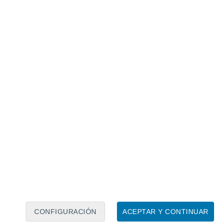
Calendario lunar
Lun
Mar
Mié
Jue
Vie
Sáb
Dom
7
8
9
10
11
12
13
14
15
16
17
18
19
20
CONFIGURACIÓN
ACEPTAR Y CONTINUAR