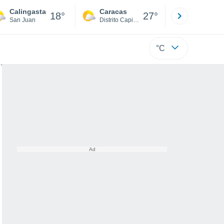
Calingasta
Caracas
Tucacas
18°
27°
San Juan
Distrito Capital
Falcón
°C