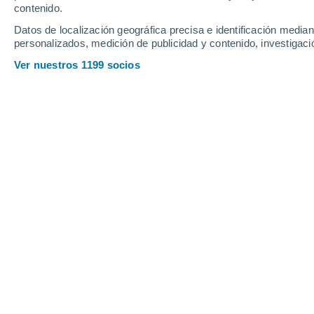
contenido.
33
-
79
km/h
22
-
46
km/h
6
37
-
87
km/h
Datos de localización geográfica precisa e identificación mediant
personalizados, medición de publicidad y contenido, investigació
Tiempo en Calingasta hoy
, 7 de agos
Ver nuestros 1199 socios
Nubes y claros
18°
12:00
Sensación T.
18°
Nubes y claros
19°
13:00
Sensación T.
19°
Parcialmente n
18°
14:00
Sensación T.
18°
Parcialmente n
18°
15:00
Sensación T.
18°
Parcialmente n
17°
16:00
Sensación T.
17°