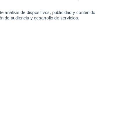
-
20
km/h
3
-
19
km/h
5
-
20
km/h
5
-
19
km/h
e análisis de dispositivos, publicidad y contenido
n de audiencia y desarrollo de servicios.
to
Norte
3 Medio
26
-
60 km/h
FPS:
6-10
Norte
4 Medio
29
-
68 km/h
FPS:
6-10
uboso
Norte
4 Medio
25
-
68 km/h
FPS:
6-10
uboso
Norte
3 Medio
23
-
63 km/h
FPS:
6-10
uboso
Norte
2 Bajo
27
-
70 km/h
FPS:
no