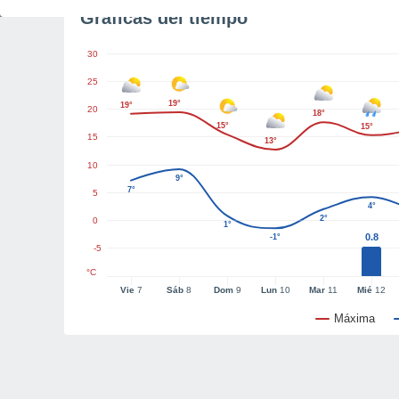
Gráficas del tiempo
30
25
19°
19°
20
18°
15°
15°
15
13°
10
9°
7°
5
4°
2°
0
1°
0.8
-1°
-5
°C
Vie
7
Sáb
8
Dom
9
Lun
10
Mar
11
Mié
12
Máxima