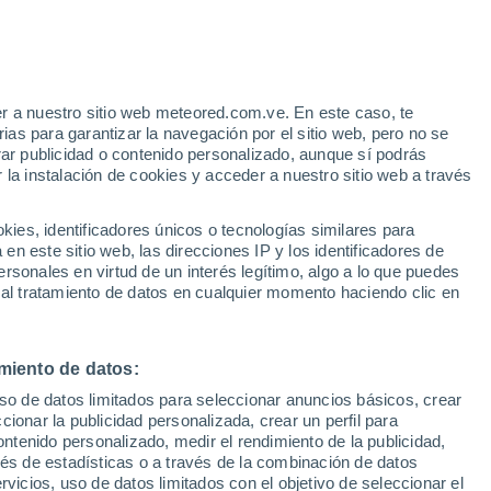
Aviso de nivel amarillo
Alerta moderada por viento en
Calingasta hoy
r a nuestro sitio web meteored.com.ve. En este caso, te
/h
as para garantizar la navegación por el sitio web, pero no se
rar publicidad o contenido personalizado, aunque sí podrás
 la instalación de cookies y acceder a nuestro sitio web a través
via
Satélites
Modelos
es, identificadores únicos o tecnologías similares para
n este sitio web, las direcciones IP y los identificadores de
rsonales en virtud de un interés legítimo, algo a lo que puedes
 al tratamiento de datos en cualquier momento haciendo clic en
Lunes
Martes
Miércoles
Jueves
10 Ago
11 Ago
12 Ago
13 Ago
miento de datos:
uso de datos limitados para seleccionar anuncios básicos, crear
70%
ccionar la publicidad personalizada, crear un perfil para
0.8 mm
ontenido personalizado, medir el rendimiento de la publicidad,
13°
/
-1°
18°
/
2°
15°
/
4°
17°
/
2°
vés de estadísticas o a través de la combinación de datos
rvicios, uso de datos limitados con el objetivo de seleccionar el