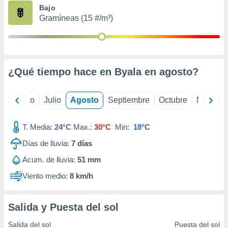
ados con el
Bajo
 seleccionar
Gramíneas (15 #/m³)
o.
calización
precisa e
ión mediante
¿Qué tiempo hace en Byala en
agosto
?
, publicidad
dos,
yo
Junio
Julio
Agosto
Septiembre
Octubre
Noviemb
 publicidad
,
ón de
T. Media:
24°C
Max.:
30°C
Min:
18°C
 desarrollo
s.
Días de lluvia:
7
días
tros 1199
Acum. de lluvia:
51 mm
ios
Viento medio:
8 km/h
Salida y Puesta del sol
Salida del sol
Puesta del sol