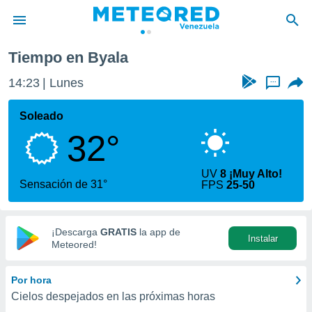
Tiempo en Byala
privacidad
14:23
Lunes
...
o de
om.ve
com.ve) ha
Soleado
ado por
32°
es para
ue la
 que se
UV
8 ¡Muy Alto!
e calidad.
Sensación de 31°
FPS
25-50
eder a este
ediante las
opciones:
¡Descarga
GRATIS
la app de
Instalar
ookies y
Meteored!
e forma
Por hora
d digital
Cielos despejados en las próximas horas
ada, basada