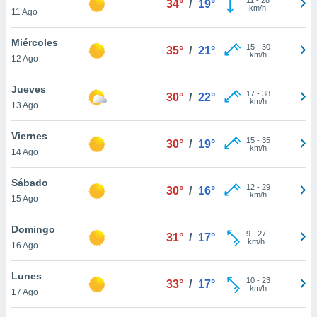
34°
/
19°
ublicidad y
km/h
11 Ago
do en
Miércoles
 mismo.
15
-
30
35°
/
21°
km/h
sultar más
12 Ago
 en nuestra
 Cookies
y
Jueves
17
-
38
30°
/
22°
ualquier
km/h
13 Ago
ento
Viernes
 botón
15
-
35
30°
/
19°
km/h
14 Ago
ación de
kies
 disponible
Sábado
12
-
29
30°
/
16°
e nuestra
km/h
15 Ago
.
Domingo
IVAMENTE,
9
-
27
31°
/
17°
km/h
16 Ago
as
Lunes
10
-
23
33°
/
17°
 a cookies
km/h
17 Ago
 no aceptar