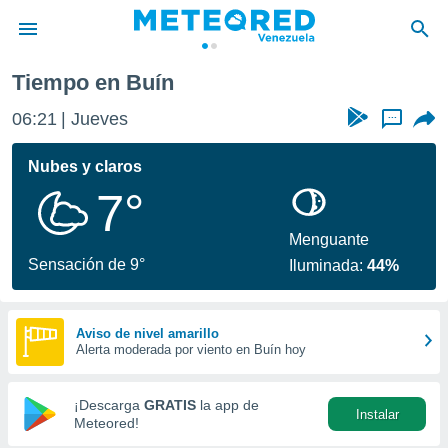
Tiempo en Buín
privacidad
06:21
Jueves
...
o de
om.ve
com.ve) ha
Nubes y claros
ado por
7°
es para
ue la
 que se
Menguante
e calidad.
Sensación de 9°
Iluminada:
44%
eder a este
ediante las
opciones:
Aviso de nivel amarillo
Alerta moderada por viento en Buín hoy
ookies y
e forma
¡Descarga
GRATIS
la app de
Instalar
d digital
Meteored!
ada, basada