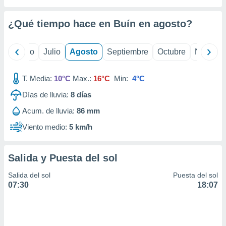
ados con el
 seleccionar
o.
¿Qué tiempo hace en Buín en
agosto
?
calización
precisa e
yo
Junio
Julio
Agosto
Septiembre
Octubre
Noviemb
ión mediante
, publicidad
T. Media:
10°C
Max.:
16°C
Min:
4°C
dos,
Días de lluvia:
8
días
 publicidad
Acum. de lluvia:
86 mm
,
ón de
Viento medio:
5 km/h
 desarrollo
s.
Salida y Puesta del sol
tros 1199
ios
Salida del sol
Puesta del sol
07:30
18:07