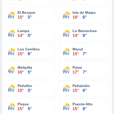
El Bosque
Isla de Maipo
15°
5°
16°
6°
Lampa
Lo Barnechea
14°
5°
14°
6°
Los Cerrillos
Macul
15°
6°
15°
7°
Melipilla
Paine
16°
5°
17°
7°
Peñaflor
Peñalolén
15°
5°
15°
6°
Pirque
Puente Alto
15°
5°
15°
6°