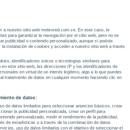
e
r a nuestro sitio web meteored.com.ve. En este caso, te
:
24%
as para garantizar la navegación por el sitio web, pero no se
rar publicidad o contenido personalizado, aunque sí podrás
 la instalación de cookies y acceder a nuestro sitio web a través
via
Satélites
Modelos
es, identificadores únicos o tecnologías similares para
n este sitio web, las direcciones IP y los identificadores de
rsonales en virtud de un interés legítimo, algo a lo que puedes
 al tratamiento de datos en cualquier momento haciendo clic en
Martes
Miércoles
Jueves
Viernes
11 Ago
12 Ago
13 Ago
14 Ago
miento de datos:
uso de datos limitados para seleccionar anuncios básicos, crear
ccionar la publicidad personalizada, crear un perfil para
ontenido personalizado, medir el rendimiento de la publicidad,
26°
/
17°
23°
/
12°
24°
/
11°
26°
/
10°
vés de estadísticas o a través de la combinación de datos
rvicios, uso de datos limitados con el objetivo de seleccionar el