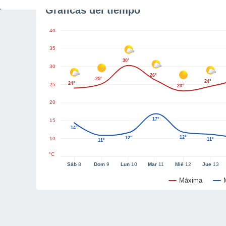
Gráficas del tiempo
40
35
30°
30
26°
25°
24°
24°
25
23°
20
17°
15
14°
12°
12°
10
11°
11°
°C
Sáb
8
Dom
9
Lun
10
Mar
11
Mié
12
Jue
13
Máxima