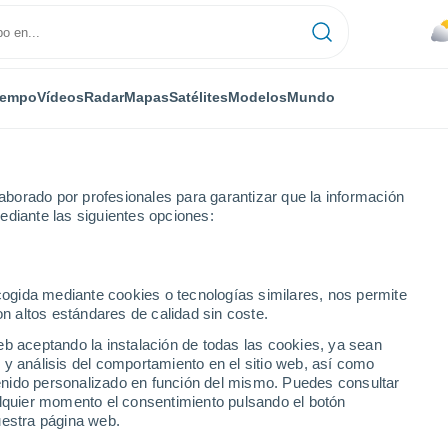
iempo
Vídeos
Radar
Mapas
Satélites
Modelos
Mundo
borado por profesionales para garantizar que la información
ediante las siguientes opciones:
ecogida mediante cookies o tecnologías similares, nos permite
on altos estándares de calidad sin coste.
eb aceptando la instalación de todas las cookies, ya sean
 y análisis del comportamiento en el sitio web, así como
...
ntenido personalizado en función del mismo. Puedes consultar
alquier momento el consentimiento pulsando el botón
Por hora
uestra página web.
Cielos nubosos en las próximas
horas