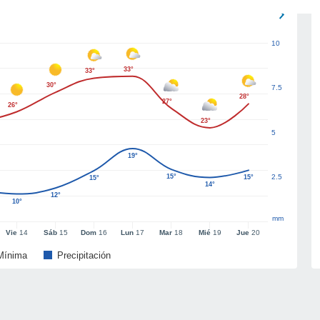
10
33°
33°
30°
7.5
28°
27°
26°
23°
5
19°
15°
2.5
15°
15°
14°
12°
10°
mm
Vie
14
Sáb
15
Dom
16
Lun
17
Mar
18
Mié
19
Jue
20
Mínima
Precipitación