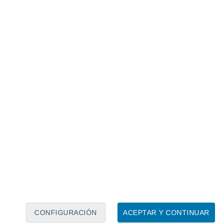
Calendario lunar
Lun
Mar
Mié
Jue
Vie
Sáb
Dom
8
9
10
11
12
13
14
15
16
17
18
19
20
21
CONFIGURACIÓN
ACEPTAR Y CONTINUAR