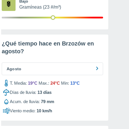
Bajo
Gramíneas (23 #/m³)
¿Qué tiempo hace en Brzozów en
agosto
?
Agosto
T. Media:
19°C
Max.:
24°C
Min:
13°C
Días de lluvia:
13
días
Acum. de lluvia:
79 mm
Viento medio:
10 km/h