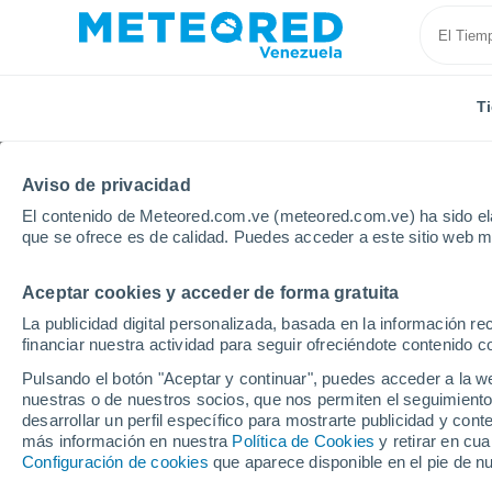
T
Aviso de privacidad
El contenido de Meteored.com.ve (meteored.com.ve) ha sido ela
que se ofrece es de calidad. Puedes acceder a este sitio web m
Aceptar cookies y acceder de forma gratuita
Inicio
Polonia
Subcarpacia
Brzozów
La publicidad digital personalizada, basada en la información r
financiar nuestra actividad para seguir ofreciéndote contenido c
Tiempo en Brzozów
Pulsando el botón "Aceptar y continuar", puedes acceder a la w
nuestras o de nuestros socios, que nos permiten el seguimiento
04:18
Sábado
desarrollar un perfil específico para mostrarte publicidad y co
más información en nuestra
Política de Cookies
y retirar en cu
Configuración de cookies
que aparece disponible en el pie de n
Nubes y claros