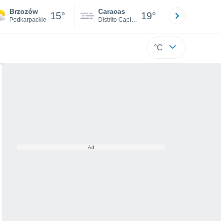
Brzozów
Caracas
Tucacas
15°
19°
Podkarpackie
Distrito Capital
Falcón
°C