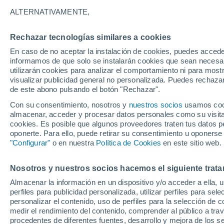
15°
ALTERNATIVAMENTE,
Rechazar tecnologías similares a cookies
Menguant
En caso de no aceptar la instalación de cookies, puedes accede
Iluminada
Sensación de 15°
informamos de que solo se instalarán cookies que sean necesari
utilizarán cookies para analizar el comportamiento ni para most
visualizar publicidad general no personalizada. Puedes rechazar
de este abono pulsando el botón "Rechazar".
Tiempo 1 - 7 días
Mapa de nubosidad
Radar de llu
Con su consentimiento, nosotros y
nuestros socios
usamos cooki
almacenar, acceder y procesar datos personales como su visita e
cookies. Es posible que algunos proveedores traten tus datos pe
oponerte. Para ello, puede retirar su consentimiento u oponerse
Mañana
Lunes
Hoy
"Configurar"
o en nuestra
Política de Cookies
en este sitio web.
9 Ago
10 Ago
8 Ago
Nosotros y nuestros socios hacemos el siguiente trata
Almacenar la información en un dispositivo y/o acceder a ella, 
perfiles para publicidad personalizada, utilizar perfiles para sele
personalizar el contenido, uso de perfiles para la selección de c
25°
/
11°
30°
/
12°
24°
/
14°
medir el rendimiento del contenido, comprender al público a tra
procedentes de diferentes fuentes, desarrollo y mejora de los se