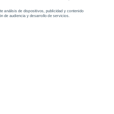
-
39
km/h
14
-
34
km/h
10
-
28
km/h
9
-
21
km/h
e análisis de dispositivos, publicidad y contenido
n de audiencia y desarrollo de servicios.
Noreste
0 Bajo
6
-
12 km/h
FPS:
no
uboso
Noreste
0 Bajo
5
-
11 km/h
FPS:
no
Noreste
0 Bajo
5
-
10 km/h
FPS:
no
Norte
1 Bajo
6
-
15 km/h
FPS:
no
Noreste
5 Medio
12
-
28 km/h
FPS:
6-10