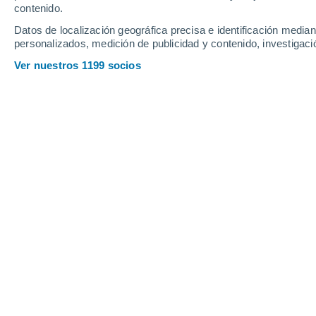
contenido.
11
-
20
km/h
12
-
26
km/h
18
14
-
31
km/h
Datos de localización geográfica precisa e identificación mediant
personalizados, medición de publicidad y contenido, investigació
Tiempo en Brzozów hoy
, 8 de agosto
Ver nuestros 1199 socios
Nubes y claros
15°
04:00
Sensación T.
15°
Parcialmente n
15°
05:00
Sensación T.
15°
Nubes y claros
16°
06:00
Sensación T.
16°
Nubes y claros
18°
08:00
Sensación T.
18°
Nubes y claros
22°
11:00
Sensación T.
25°