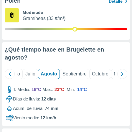
Polen
ados con el
Detalle
 seleccionar
o.
Moderado
Gramíneas (33 #/m³)
calización
precisa e
ión mediante
, publicidad
¿Qué tiempo hace en Brugelette en
dos,
agosto
?
 publicidad
,
ón de
yo
Junio
Julio
Agosto
Septiembre
Octubre
Noviemb
 desarrollo
s.
T. Media:
18°C
Max.:
23°C
Min:
14°C
tros 1199
ios
Días de lluvia:
12
días
Acum. de lluvia:
74 mm
Viento medio:
12 km/h