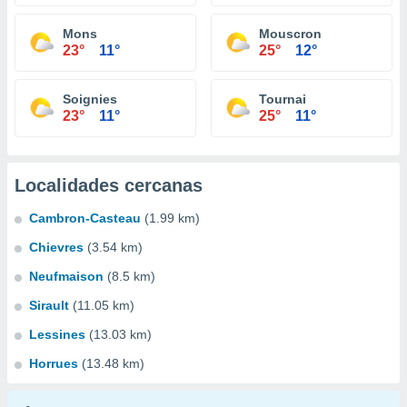
Mons
Mouscron
23°
11°
25°
12°
Soignies
Tournai
23°
11°
25°
11°
Localidades cercanas
Cambron-Casteau
(1.99 km)
Chievres
(3.54 km)
Neufmaison
(8.5 km)
Sirault
(11.05 km)
Lessines
(13.03 km)
Horrues
(13.48 km)