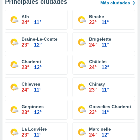
Principales ciudades
Más ciudades
Ath
Binche
24°
11°
23°
11°
Braine-Le-Comte
Brugelette
23°
12°
24°
11°
Charleroi
Châtelet
23°
12°
24°
12°
Chievres
Chimay
24°
11°
23°
11°
Gerpinnes
Gosselies Charleroi
23°
12°
23°
11°
La Louvière
Marcinelle
23°
11°
24°
12°