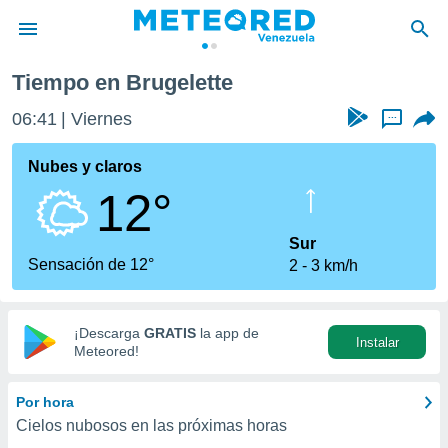
Tiempo en Brugelette
privacidad
06:41
Viernes
...
o de
om.ve
com.ve) ha
Nubes y claros
ado por
12°
es para
ue la
 que se
Sur
e calidad.
Sensación de 12°
2
3 km/h
eder a este
ediante las
opciones:
¡Descarga
GRATIS
la app de
Instalar
ookies y
Meteored!
e forma
Por hora
d digital
Cielos nubosos en las próximas horas
ada, basada