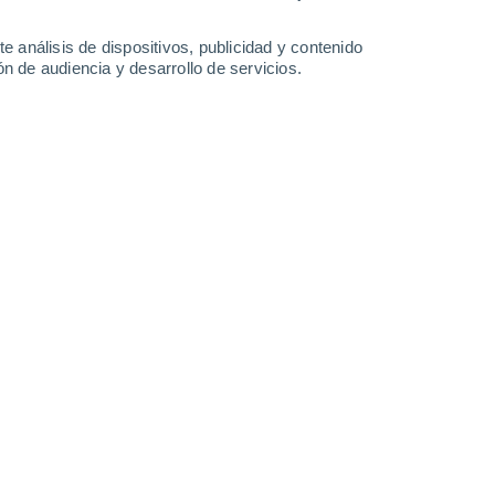
-
23
km/h
8
-
29
km/h
6
-
28
km/h
9
-
31
km/h
e análisis de dispositivos, publicidad y contenido
n de audiencia y desarrollo de servicios.
de agosto
Sur
2 Bajo
9°
4
-
33 km/h
FPS:
no
Suroeste
1 Bajo
0°
2
-
15 km/h
FPS:
no
 nuboso
Noroeste
0 Bajo
0°
2
-
11 km/h
FPS:
no
 nuboso
Noroeste
0 Bajo
0°
1
-
9 km/h
FPS:
no
 nuboso
Oeste
0 Bajo
9°
1
-
7 km/h
FPS:
no