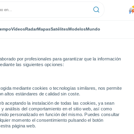
iempo
Vídeos
Radar
Mapas
Satélites
Modelos
Mundo
borado por profesionales para garantizar que la información
ediante las siguientes opciones:
ecogida mediante cookies o tecnologías similares, nos permite
on altos estándares de calidad sin coste.
r Mur
eb aceptando la instalación de todas las cookies, ya sean
 y análisis del comportamiento en el sitio web, así como
...
ntenido personalizado en función del mismo. Puedes consultar
alquier momento el consentimiento pulsando el botón
Por hora
uestra página web.
Lluvias débiles en las próximas
horas