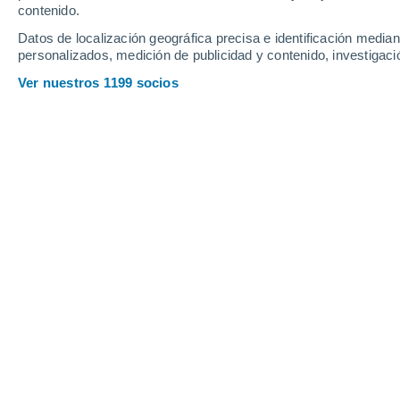
contenido.
6
-
24
km/h
10
-
31
km/h
5
12
-
39
km/h
Datos de localización geográfica precisa e identificación mediant
personalizados, medición de publicidad y contenido, investigació
Tiempo en Bruck An Der Mur hoy
, 7 
Ver nuestros 1199 socios
Tormenta
60%
19°
17:00
3.7 mm
Sensación T.
1
Lluvia débil
60%
20°
18:00
0.2 mm
Sensación T.
2
Parcialmente
20°
19:00
Sensación T.
2
Parcialmente
20°
20:00
Sensación T.
2
Parcialmente
19°
21:00
Sensación T.
1