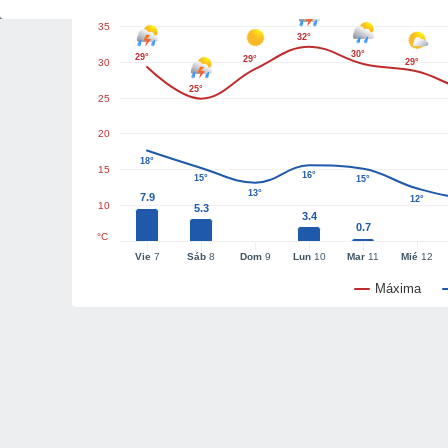
35
32°
30°
29°
29°
30
29°
25°
25
20
18°
15
16°
15°
15°
13°
7.9
12°
10
5.3
3.4
0.7
°C
Vie
7
Sáb
8
Dom
9
Lun
10
Mar
11
Mié
12
Máxima