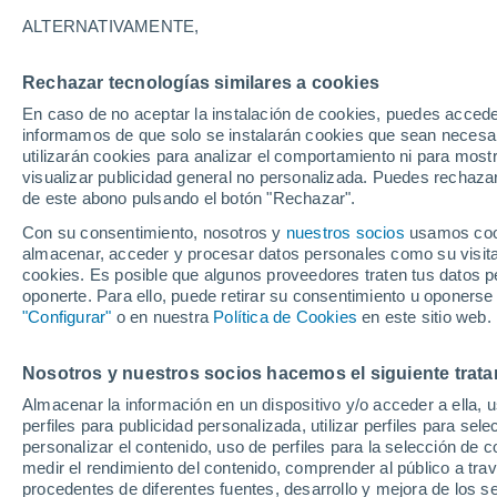
19°
ALTERNATIVAMENTE,
Rechazar tecnologías similares a cookies
60%
En caso de no aceptar la instalación de cookies, puedes accede
Sensación de 19°
3.7 mm
informamos de que solo se instalarán cookies que sean necesari
utilizarán cookies para analizar el comportamiento ni para most
visualizar publicidad general no personalizada. Puedes rechazar
de este abono pulsando el botón "Rechazar".
Tiempo 1 - 7 días
Radar de lluvia
Mapa de lluvia
S
Con su consentimiento, nosotros y
nuestros socios
usamos cooki
almacenar, acceder y procesar datos personales como su visita e
cookies. Es posible que algunos proveedores traten tus datos pe
oponerte. Para ello, puede retirar su consentimiento u oponerse
Mañana
Domingo
Hoy
"Configurar"
o en nuestra
Política de Cookies
en este sitio web.
8 Ago
9 Ago
7 Ago
Nosotros y nuestros socios hacemos el siguiente trata
Almacenar la información en un dispositivo y/o acceder a ella, 
80%
80%
perfiles para publicidad personalizada, utilizar perfiles para sele
5.3 mm
7.9 mm
personalizar el contenido, uso de perfiles para la selección de c
25°
/
15°
29°
/
13°
29°
/
18°
medir el rendimiento del contenido, comprender al público a tra
procedentes de diferentes fuentes, desarrollo y mejora de los se