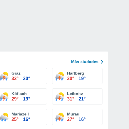
Más ciudades
Graz
Hartberg
32°
20°
30°
19°
Köflach
Leibnitz
29°
19°
31°
21°
Mariazell
Murau
25°
16°
27°
16°