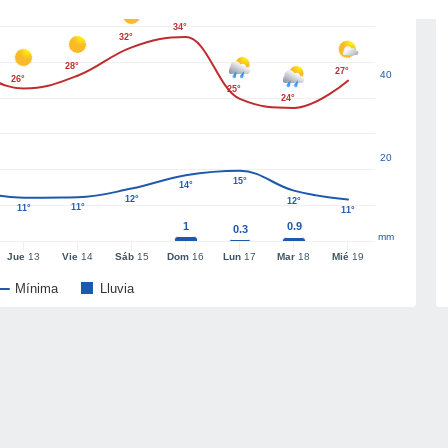
34°
32°
28°
27°
40
26°
25°
24°
20
15°
14°
12°
12°
11°
11°
11°
1
0.9
0.3
mm
Jue
13
Vie
14
Sáb
15
Dom
16
Lun
17
Mar
18
Mié
19
Mínima
Lluvia