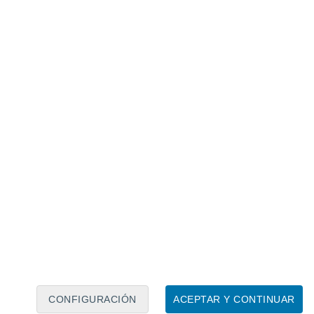
Calendario lunar
Lun
Mar
Mié
Jue
Vie
Sáb
Dom
7
8
9
10
11
12
13
14
15
16
17
18
19
20
CONFIGURACIÓN
ACEPTAR Y CONTINUAR
60