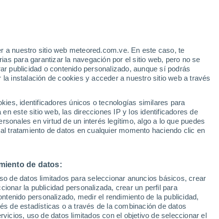
r a nuestro sitio web meteored.com.ve. En este caso, te
as para garantizar la navegación por el sitio web, pero no se
rar publicidad o contenido personalizado, aunque sí podrás
 la instalación de cookies y acceder a nuestro sitio web a través
atélites
Modelos
es, identificadores únicos o tecnologías similares para
n este sitio web, las direcciones IP y los identificadores de
rsonales en virtud de un interés legítimo, algo a lo que puedes
 al tratamiento de datos en cualquier momento haciendo clic en
Lunes
Martes
Miércoles
Jueves
10 Ago
11 Ago
12 Ago
13 Ago
miento de datos:
uso de datos limitados para seleccionar anuncios básicos, crear
80%
80%
ccionar la publicidad personalizada, crear un perfil para
3.4 mm
0.7 mm
ontenido personalizado, medir el rendimiento de la publicidad,
32°
/
16°
30°
/
15°
29°
/
12°
26°
/
11°
vés de estadísticas o a través de la combinación de datos
rvicios, uso de datos limitados con el objetivo de seleccionar el