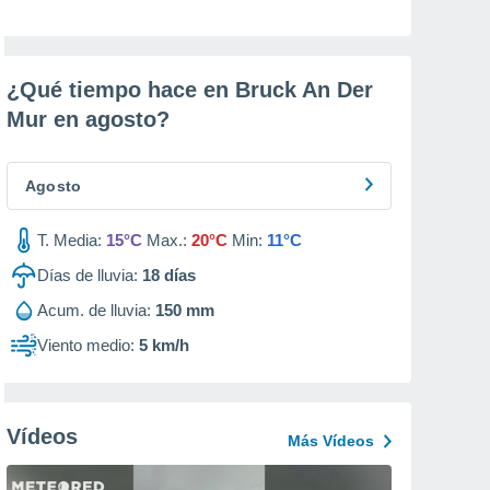
¿Qué tiempo hace en Bruck An Der
Mur en
agosto
?
Agosto
T. Media:
15°C
Max.:
20°C
Min:
11°C
Días de lluvia:
18
días
Acum. de lluvia:
150 mm
Viento medio:
5 km/h
Vídeos
Más Vídeos