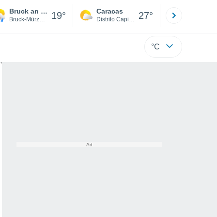
Bruck an der Mur
Caracas
Tucacas
19°
27°
Bruck-Mürzzuschlag District
Distrito Capital
Falcón
°C