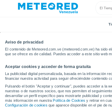
T
Aviso de privacidad
El contenido de Meteored.com.ve (meteored.com.ve) ha sido ela
que se ofrece es de calidad. Puedes acceder a este sitio web m
Aceptar cookies y acceder de forma gratuita
Inicio
Austria
Estiria
Bruck An Der Mur
La publicidad digital personalizada, basada en la información r
financiar nuestra actividad para seguir ofreciéndote contenido c
Tiempo en Bruck An De
Pulsando el botón "Aceptar y continuar", puedes acceder a la w
nuestras o de nuestros socios, que nos permiten el seguimiento
16:44
Viernes
desarrollar un perfil específico para mostrarte publicidad y co
más información en nuestra
Política de Cookies
y retirar en cu
Configuración de cookies
que aparece disponible en el pie de n
Tormenta