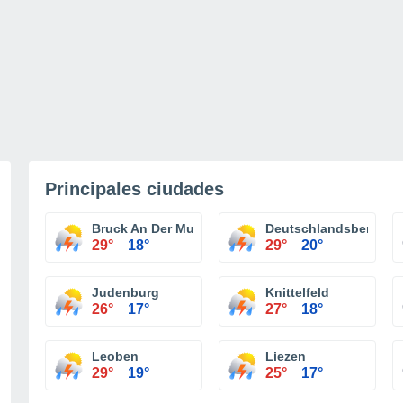
Principales ciudades
Bruck An Der Mur
Deutschlandsberg
29°
18°
29°
20°
Judenburg
Knittelfeld
26°
17°
27°
18°
Leoben
Liezen
29°
19°
25°
17°