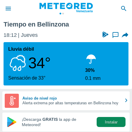
Tiempo en Bellinzona
privacidad
18:12
Jueves
...
o de
om.ve
com.ve) ha
Lluvia débil
ado por
34°
es para
ue la
 que se
30%
e calidad.
Sensación de 33°
0.1 mm
eder a este
ediante las
opciones:
Aviso de nivel rojo
Alerta extrema por altas temperaturas en Bellinzona hoy
ookies y
e forma
¡Descarga
GRATIS
la app de
Instalar
d digital
Meteored!
ada, basada