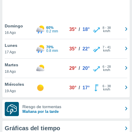
ste abono
 botón
.
Domingo
60%
8
-
38
35°
/
18°
nto,
0.2 mm
km/h
16 Ago
cios
Lunes
kies,
70%
7
-
41
35°
/
22°
0.8 mm
km/h
17 Ago
ores únicos
as similares
nar,
Martes
6
-
28
29°
/
20°
rocesar
km/h
18 Ago
onales como
 este sitio
Miércoles
recciones IP
6
-
38
30°
/
17°
km/h
19 Ago
ficadores de
 posible
s
Riesgo de tormentas
 traten tus
Mañana por la tarde
nales en
 interés
go a lo que
Gráficas del tiempo
nerte. Para