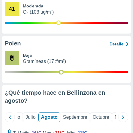
ados con el
Moderada
 seleccionar
41
o.
O₃ (103 µg/m³)
calización
precisa e
ión mediante
Polen
, publicidad
Detalle
dos,
Bajo
 publicidad
Gramíneas (17 #/m³)
,
ón de
 desarrollo
s.
¿Qué tiempo hace en Bellinzona en
tros 1199
ios
agosto
?
yo
Junio
Julio
Agosto
Septiembre
Octubre
Noviemb
T. Media:
16°C
Max.:
21°C
Min:
11°C