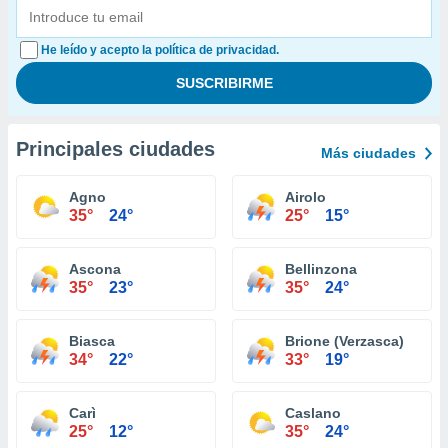
He leído y acepto la política de privacidad.
Principales ciudades
Más ciudades
Agno
Airolo
35°
24°
25°
15°
Ascona
Bellinzona
35°
23°
35°
24°
Biasca
Brione (Verzasca)
34°
22°
33°
19°
Carì
Caslano
25°
12°
35°
24°