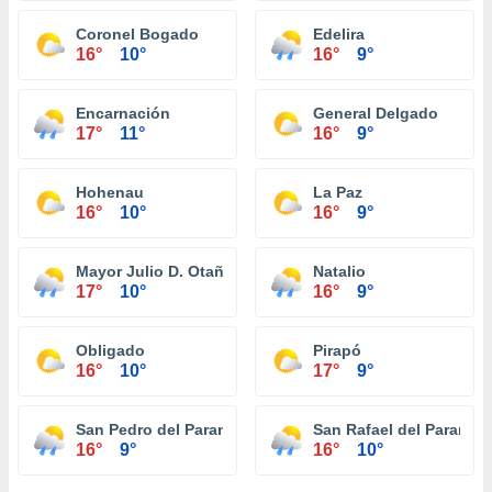
Coronel Bogado
Edelira
16°
10°
16°
9°
Encarnación
General Delgado
17°
11°
16°
9°
Hohenau
La Paz
16°
10°
16°
9°
Mayor Julio D. Otaño
Natalio
17°
10°
16°
9°
Obligado
Pirapó
16°
10°
17°
9°
San Pedro del Paraná
San Rafael del Paraná
16°
9°
16°
10°