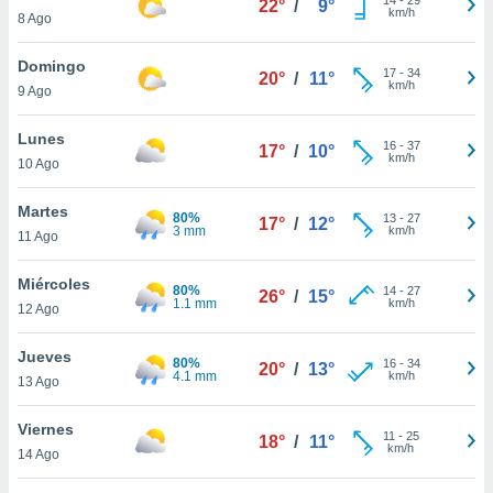
22°
/
9°
ublicidad y
km/h
8 Ago
do en
Domingo
 mismo.
17
-
34
20°
/
11°
km/h
sultar más
9 Ago
 en nuestra
 Cookies
y
Lunes
16
-
37
17°
/
10°
ualquier
km/h
10 Ago
ento
Martes
 botón
80%
13
-
27
17°
/
12°
3 mm
km/h
11 Ago
ación de
kies
 disponible
Miércoles
80%
14
-
27
26°
/
15°
e nuestra
1.1 mm
km/h
12 Ago
.
Jueves
80%
IVAMENTE,
16
-
34
20°
/
13°
4.1 mm
km/h
13 Ago
as
Viernes
11
-
25
18°
/
11°
 a cookies
km/h
14 Ago
 no aceptar