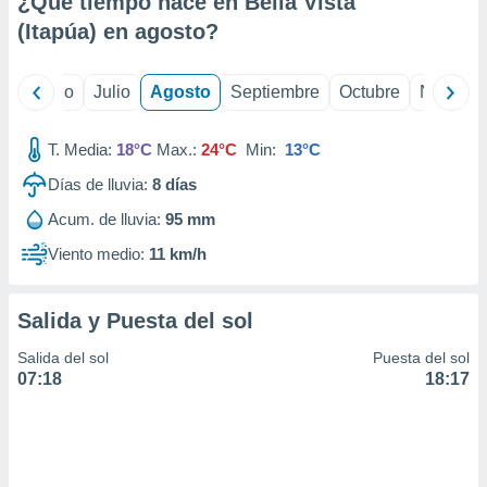
¿Qué tiempo hace en Bella Vista
ados con el
 seleccionar
(Itapúa) en
agosto
?
o.
calización
yo
Junio
Julio
Agosto
Septiembre
Octubre
Noviemb
precisa e
ión mediante
T. Media:
18°C
Max.:
24°C
Min:
13°C
, publicidad
Días de lluvia:
8
días
dos,
Acum. de lluvia:
95 mm
 publicidad
,
Viento medio:
11 km/h
ón de
 desarrollo
s.
Salida y Puesta del sol
tros 1199
Salida del sol
Puesta del sol
ios
07:18
18:17