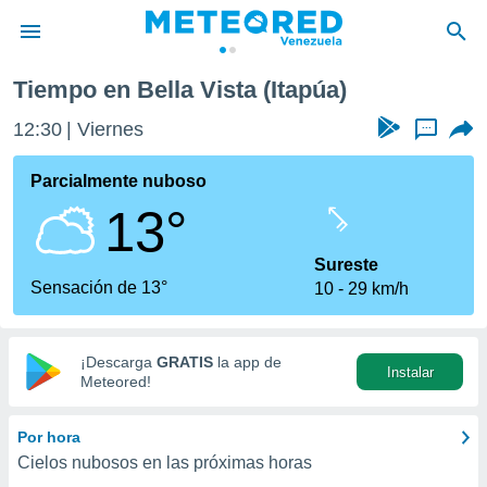
Tiempo en Bella Vista (Itapúa)
privacidad
12:30
Viernes
...
o de
om.ve
com.ve) ha
Parcialmente nuboso
ado por
13°
es para
ue la
 que se
Sureste
e calidad.
Sensación de 13°
10
29 km/h
eder a este
ediante las
opciones:
¡Descarga
GRATIS
la app de
Instalar
ookies y
Meteored!
e forma
Por hora
d digital
Cielos nubosos en las próximas horas
ada, basada