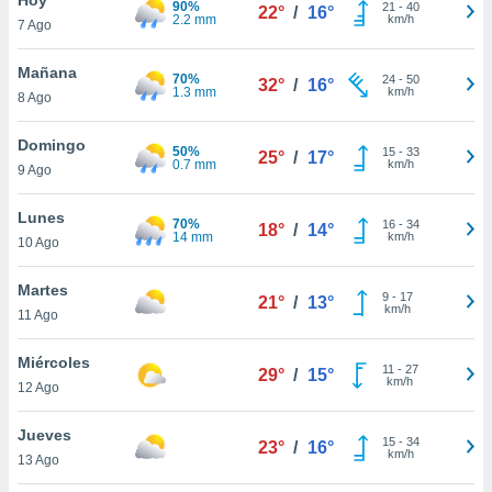
90%
ublicidad y
21
-
40
22°
/
16°
2.2 mm
km/h
7 Ago
do en
 mismo.
Mañana
70%
24
-
50
32°
/
16°
sultar más
1.3 mm
km/h
8 Ago
 en nuestra
 Cookies
y
Domingo
50%
15
-
33
ualquier
25°
/
17°
0.7 mm
km/h
9 Ago
ento
 botón
Lunes
70%
16
-
34
18°
/
14°
ación de
14 mm
km/h
10 Ago
kies
 disponible
Martes
9
-
17
e nuestra
21°
/
13°
km/h
11 Ago
.
Miércoles
IVAMENTE,
11
-
27
29°
/
15°
km/h
12 Ago
as
Jueves
15
-
34
23°
/
16°
 a cookies
km/h
13 Ago
 no aceptar