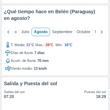
ados con el
 seleccionar
o.
¿Qué tiempo hace en Belén (Paraguay)
calización
en
agosto
?
precisa e
ión mediante
yo
Junio
Julio
Agosto
Septiembre
Octubre
Noviemb
, publicidad
T. Media:
21°C
Max.:
28°C
Min:
16°C
dos,
 publicidad
Días de lluvia:
7
días
,
ón de
Acum. de lluvia:
70 mm
 desarrollo
Viento medio:
13 km/h
s.
tros 1199
ios
Salida y Puesta del sol
Salida del sol
Puesta del sol
07:20
18:29