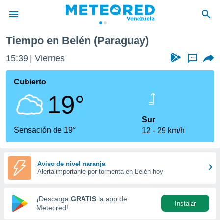
Tiempo en Belén (Paraguay)
privacidad
15:39
Viernes
...
o de
om.ve
com.ve) ha
Cubierto
ado por
19°
es para
ue la
 que se
Sur
e calidad.
Sensación de 19°
12
29 km/h
eder a este
ediante las
opciones:
Aviso de nivel naranja
Alerta importante por tormenta en Belén hoy
ookies y
e forma
¡Descarga
GRATIS
la app de
Instalar
d digital
Meteored!
ada, basada