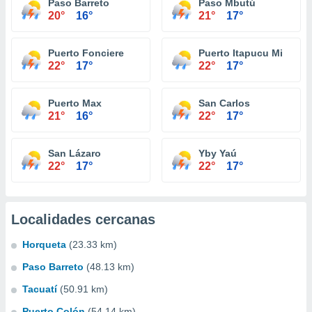
Paso Barreto
Paso Mbutú
20°
16°
21°
17°
Puerto Fonciere
Puerto Itapucu Mi
22°
17°
22°
17°
Puerto Max
San Carlos
21°
16°
22°
17°
San Lázaro
Yby Yaú
22°
17°
22°
17°
Localidades cercanas
Horqueta
(23.33 km)
Paso Barreto
(48.13 km)
Tacuatí
(50.91 km)
Puerto Colón
(54.14 km)