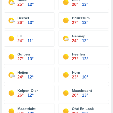
25°
12°
26°
13°
Beesel
Brunssum
26°
13°
27°
13°
Ell
Gennep
24°
11°
24°
12°
Gulpen
Heerlen
27°
13°
27°
13°
Heijen
Horn
24°
12°
23°
10°
Kelpen-Oler
Maasbracht
26°
12°
26°
13°
Maastricht
Ohé En Laak