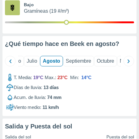
ados con el
Bajo
 seleccionar
Gramíneas (19 #/m³)
o.
calización
precisa e
ión mediante
¿Qué tiempo hace en Beek en
agosto
?
, publicidad
dos,
yo
Junio
Julio
Agosto
Septiembre
Octubre
Noviemb
 publicidad
,
ón de
T. Media:
19°C
Max.:
23°C
Min:
14°C
 desarrollo
s.
Días de lluvia:
13
días
tros 1199
Acum. de lluvia:
74 mm
ios
Viento medio:
11 km/h
Salida y Puesta del sol
Salida del sol
Puesta del sol