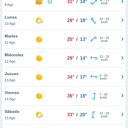
31°
/
14°
ublicidad y
km/h
9 Ago
do en
Lunes
 mismo.
19
-
43
29°
/
18°
km/h
sultar más
10 Ago
 en nuestra
 Cookies
y
Martes
13
-
32
25°
/
13°
ualquier
km/h
11 Ago
ento
Miércoles
 botón
13
-
33
29°
/
14°
km/h
12 Ago
ación de
kies
 disponible
Jueves
8
-
24
34°
/
17°
e nuestra
km/h
13 Ago
.
Viernes
IVAMENTE,
7
-
20
36°
/
18°
km/h
14 Ago
as
Sábado
10
-
26
33°
/
20°
 a cookies
km/h
15 Ago
 no aceptar