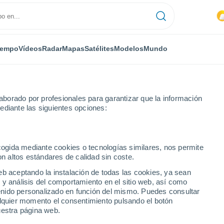
iempo
Vídeos
Radar
Mapas
Satélites
Modelos
Mundo
borado por profesionales para garantizar que la información
ediante las siguientes opciones:
ecogida mediante cookies o tecnologías similares, nos permite
on altos estándares de calidad sin coste.
eb aceptando la instalación de todas las cookies, ya sean
 y análisis del comportamiento en el sitio web, así como
...
ntenido personalizado en función del mismo. Puedes consultar
alquier momento el consentimiento pulsando el botón
Por hora
uestra página web.
Cielos nubosos en las próximas
horas