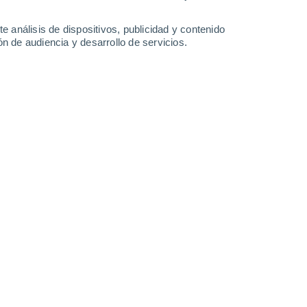
-
34
km/h
8
-
27
km/h
8
-
31
km/h
7
-
32
km/h
e análisis de dispositivos, publicidad y contenido
n de audiencia y desarrollo de servicios.
Noroeste
1 Bajo
10
-
26 km/h
FPS:
no
Noroeste
2 Bajo
11
-
31 km/h
FPS:
no
Noroeste
4 Medio
11
-
32 km/h
FPS:
6-10
Noroeste
6 Alto
12
-
36 km/h
FPS:
15-25
uboso
Noroeste
7 Alto
15
-
41 km/h
FPS:
15-25