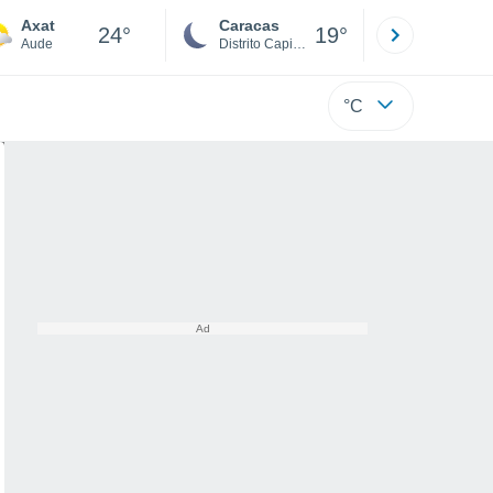
Axat
Caracas
Tucacas
24°
19°
Aude
Distrito Capital
Falcón
°C