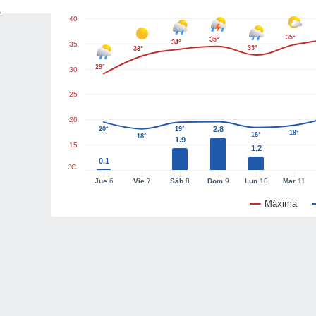
40
35°
35°
34°
35
33°
33°
29°
30
25
20
2.8
20°
19°
19°
18°
18°
1.9
15
1.2
0.1
°C
Jue
6
Vie
7
Sáb
8
Dom
9
Lun
10
Mar
11
Máxima