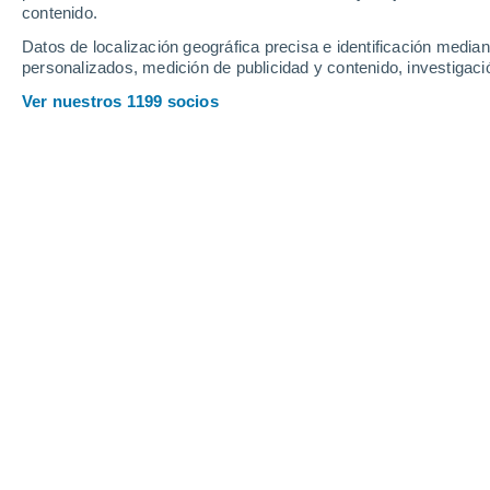
contenido.
12
-
36
km/h
11
-
41
km/h
9
17
-
44
km/h
Datos de localización geográfica precisa e identificación mediant
personalizados, medición de publicidad y contenido, investigació
Tiempo en Axat hoy
, 6 de agosto
Ver nuestros 1199 socios
Nubes y claros
23°
09:00
Sensación T.
23°
Nubes y claros
24°
10:00
Sensación T.
25°
Nubes y claros
26°
11:00
Sensación T.
27°
Nubes y claros
28°
12:00
Sensación T.
28°
Parcialmente n
27°
14:00
Sensación T.
28°