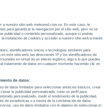
Aviso de nivel amarillo
Alerta moderada por altas
temperaturas en Axat hoy
r a nuestro sitio web meteored.com.ve. En este caso, te
/h
as para garantizar la navegación por el sitio web, pero no se
rar publicidad o contenido personalizado, aunque sí podrás
 la instalación de cookies y acceder a nuestro sitio web a través
via
Satélites
Modelos
es, identificadores únicos o tecnologías similares para
n este sitio web, las direcciones IP y los identificadores de
rsonales en virtud de un interés legítimo, algo a lo que puedes
 al tratamiento de datos en cualquier momento haciendo clic en
omingo
Lunes
Martes
Miércoles
9 Ago
10 Ago
11 Ago
12 Ago
miento de datos:
uso de datos limitados para seleccionar anuncios básicos, crear
90%
90%
50%
ccionar la publicidad personalizada, crear un perfil para
2.8 mm
1.2 mm
0.2 mm
ontenido personalizado, medir el rendimiento de la publicidad,
35°
/
20°
33°
/
18°
35°
/
19°
36°
/
20°
vés de estadísticas o a través de la combinación de datos
rvicios, uso de datos limitados con el objetivo de seleccionar el