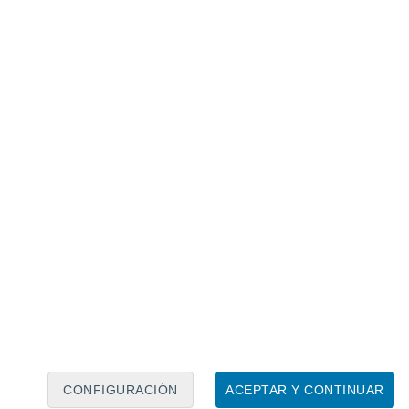
Calendario lunar
Lun
Mar
Mié
Jue
Vie
Sáb
Dom
6
7
8
9
10
11
12
13
14
15
16
17
18
19
CONFIGURACIÓN
ACEPTAR Y CONTINUAR
15