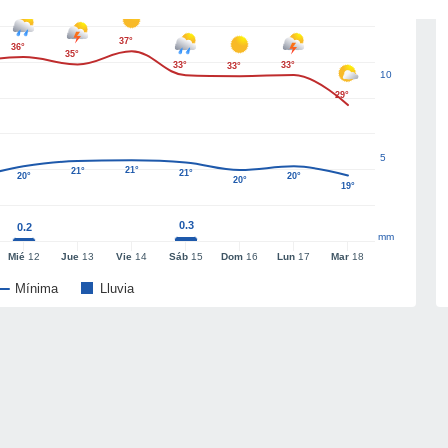
37°
36°
35°
33°
33°
33°
10
29°
5
21°
21°
21°
20°
20°
20°
19°
0.3
0.2
mm
Mié
12
Jue
13
Vie
14
Sáb
15
Dom
16
Lun
17
Mar
18
Mínima
Lluvia