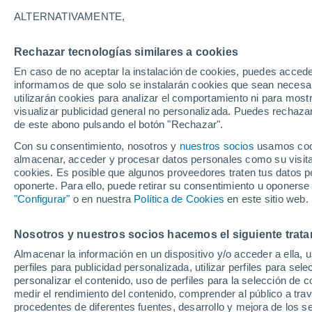
23°
ALTERNATIVAMENTE,
Rechazar tecnologías similares a cookies
Noroeste
En caso de no aceptar la instalación de cookies, puedes accede
Sensación de 23°
10
-
26 km
informamos de que solo se instalarán cookies que sean necesari
utilizarán cookies para analizar el comportamiento ni para most
visualizar publicidad general no personalizada. Puedes rechazar
de este abono pulsando el botón "Rechazar".
Tiempo 1 - 7 días
Mapa de nubosidad
Radar de llu
Con su consentimiento, nosotros y
nuestros socios
usamos cooki
almacenar, acceder y procesar datos personales como su visita e
cookies. Es posible que algunos proveedores traten tus datos pe
oponerte. Para ello, puede retirar su consentimiento u oponerse
Mañana
Sábado
D
Hoy
"Configurar"
o en nuestra
Política de Cookies
en este sitio web.
7 Ago
8 Ago
6 Ago
Nosotros y nuestros socios hacemos el siguiente trata
Almacenar la información en un dispositivo y/o acceder a ella, 
80%
50%
perfiles para publicidad personalizada, utilizar perfiles para sele
1.9 mm
0.1 mm
personalizar el contenido, uso de perfiles para la selección de c
33°
/
18°
34°
/
19°
29°
/
20°
medir el rendimiento del contenido, comprender al público a tra
procedentes de diferentes fuentes, desarrollo y mejora de los se