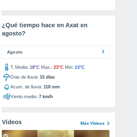
¿Qué tiempo hace en Axat en
agosto
?
Agosto
T. Media:
18°C
Max.:
23°C
Min:
13°C
Días de lluvia:
15
días
Acum. de lluvia:
118 mm
Viento medio:
7 km/h
Vídeos
Más Vídeos