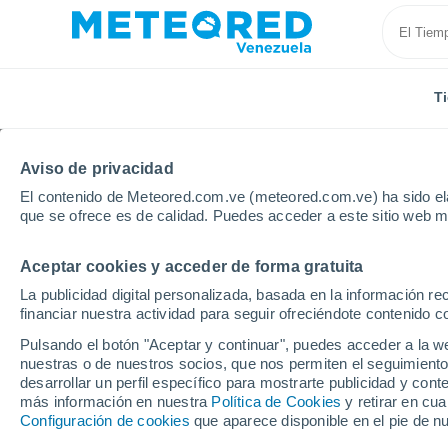
T
Aviso de privacidad
El contenido de Meteored.com.ve (meteored.com.ve) ha sido ela
que se ofrece es de calidad. Puedes acceder a este sitio web m
Aceptar cookies y acceder de forma gratuita
Inicio
Francia
Occitania
Aude
Axat
La publicidad digital personalizada, basada en la información r
financiar nuestra actividad para seguir ofreciéndote contenido c
Tiempo en Axat
Pulsando el botón "Aceptar y continuar", puedes acceder a la w
nuestras o de nuestros socios, que nos permiten el seguimiento
09:26
Jueves
desarrollar un perfil específico para mostrarte publicidad y co
más información en nuestra
Política de Cookies
y retirar en cu
Configuración de cookies
que aparece disponible en el pie de n
Nubes y claros