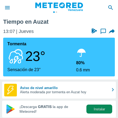
Tiempo en Auzat
privacidad
13:07
Jueves
...
o de
om.ve
com.ve) ha
Tormenta
ado por
23°
es para
ue la
 que se
80%
e calidad.
Sensación de 23°
0.6 mm
eder a este
ediante las
opciones:
Aviso de nivel amarillo
Alerta moderada por tormenta en Auzat hoy
ookies y
e forma
¡Descarga
GRATIS
la app de
Instalar
d digital
Meteored!
ada, basada