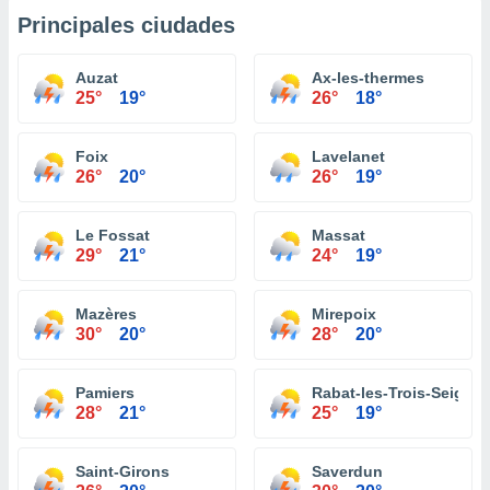
Principales ciudades
Auzat
Ax-les-thermes
25°
19°
26°
18°
Foix
Lavelanet
26°
20°
26°
19°
Le Fossat
Massat
29°
21°
24°
19°
Mazères
Mirepoix
30°
20°
28°
20°
Pamiers
Rabat-les-Trois-Seigne
28°
21°
25°
19°
Saint-Girons
Saverdun