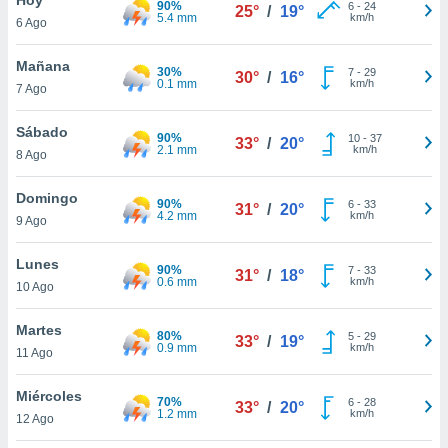
90%
ublicidad y
6
-
24
25°
/
19°
5.4 mm
km/h
6 Ago
do en
 mismo.
Mañana
30%
7
-
29
30°
/
16°
sultar más
0.1 mm
km/h
7 Ago
 en nuestra
 Cookies
y
Sábado
90%
10
-
37
ualquier
33°
/
20°
2.1 mm
km/h
8 Ago
ento
 botón
Domingo
90%
6
-
33
31°
/
20°
ación de
4.2 mm
km/h
9 Ago
kies
 disponible
Lunes
90%
7
-
33
e nuestra
31°
/
18°
0.6 mm
km/h
10 Ago
.
Martes
IVAMENTE,
80%
5
-
29
33°
/
19°
0.9 mm
km/h
11 Ago
as
Miércoles
70%
6
-
28
33°
/
20°
 a cookies
1.2 mm
km/h
12 Ago
 no aceptar