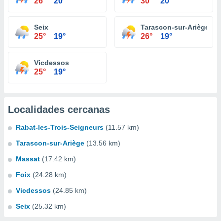
26°
20°
30°
20°
Seix
Tarascon-sur-Ariège
25°
19°
26°
19°
Vicdessos
25°
19°
Localidades cercanas
Rabat-les-Trois-Seigneurs
(11.57 km)
Tarascon-sur-Ariège
(13.56 km)
Massat
(17.42 km)
Foix
(24.28 km)
Vicdessos
(24.85 km)
Seix
(25.32 km)