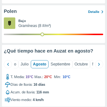
ados con el
 seleccionar
o.
Polen
Detalle
calización
Bajo
precisa e
Gramíneas (8 #/m³)
ión mediante
, publicidad
dos,
 publicidad
¿Qué tiempo hace en Auzat en
agosto
?
,
ón de
 desarrollo
yo
Junio
Julio
Agosto
Septiembre
Octubre
Noviemb
s.
tros 1199
T. Media:
15°C
Max.:
20°C
Min:
10°C
ios
Días de lluvia:
16
días
Acum. de lluvia:
116 mm
Viento medio:
4 km/h