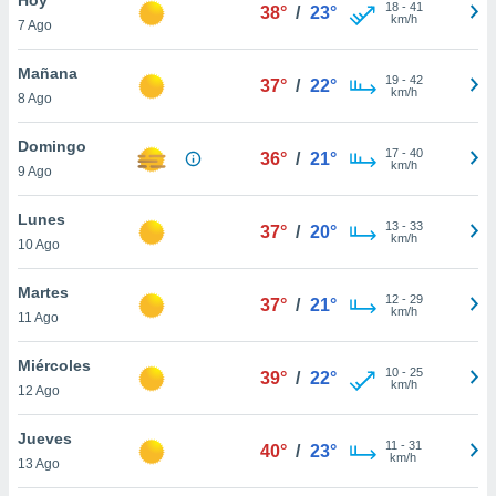
ublicidad y
18
-
41
38°
/
23°
km/h
7 Ago
do en
 mismo.
Mañana
19
-
42
37°
/
22°
sultar más
km/h
8 Ago
 en nuestra
 Cookies
y
Domingo
17
-
40
ualquier
36°
/
21°
km/h
9 Ago
ento
 botón
Lunes
13
-
33
37°
/
20°
ación de
km/h
10 Ago
kies
 disponible
Martes
12
-
29
e nuestra
37°
/
21°
km/h
11 Ago
.
Miércoles
IVAMENTE,
10
-
25
39°
/
22°
km/h
12 Ago
as
Jueves
11
-
31
40°
/
23°
 a cookies
km/h
13 Ago
 no aceptar