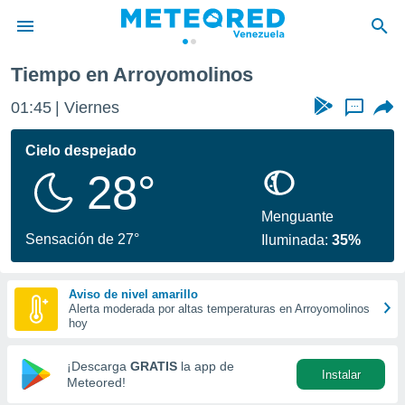
Tiempo en Arroyomolinos
privacidad
01:45
Viernes
...
o de
om.ve
com.ve) ha
Cielo despejado
ado por
28°
es para
ue la
 que se
Menguante
e calidad.
Sensación de 27°
Iluminada:
35%
eder a este
ediante las
opciones:
Aviso de nivel amarillo
Alerta moderada por altas temperaturas en Arroyomolinos
ookies y
hoy
e forma
¡Descarga
GRATIS
la app de
Instalar
d digital
Meteored!
ada, basada