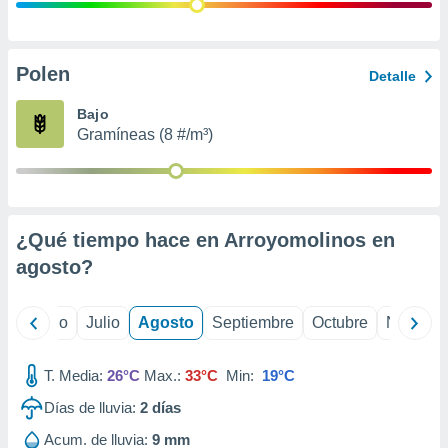
ados con el
 seleccionar
o.
calización
Polen
Detalle
precisa e
ión mediante
Bajo
Gramíneas (8 #/m³)
, publicidad
dos,
 publicidad
,
¿Qué tiempo hace en Arroyomolinos en
ón de
 desarrollo
agosto
?
s.
tros 1199
yo
Junio
Julio
Agosto
Septiembre
Octubre
Noviemb
ios
T. Media:
26°C
Max.:
33°C
Min:
19°C
Días de lluvia:
2
días
Acum. de lluvia:
9 mm