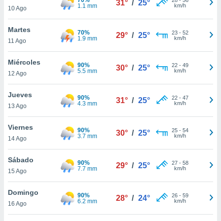
31°
/
25°
ublicidad y
1.1 mm
km/h
10 Ago
do en
Martes
 mismo.
70%
23
-
52
29°
/
25°
1.9 mm
km/h
sultar más
11 Ago
 en nuestra
 Cookies
y
Miércoles
90%
22
-
49
30°
/
25°
ualquier
5.5 mm
km/h
12 Ago
ento
Jueves
 botón
90%
22
-
47
31°
/
25°
4.3 mm
km/h
13 Ago
ación de
kies
 disponible
Viernes
90%
25
-
54
30°
/
25°
e nuestra
3.7 mm
km/h
14 Ago
.
Sábado
90%
IVAMENTE,
27
-
58
29°
/
25°
7.7 mm
km/h
15 Ago
as
Domingo
90%
26
-
59
28°
/
24°
 a cookies
6.2 mm
km/h
16 Ago
 no aceptar