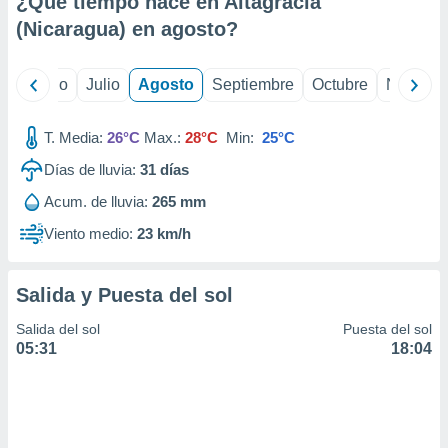
¿Qué tiempo hace en Altagracia
ados con el
 seleccionar
(Nicaragua) en
agosto
?
o.
calización
yo
Junio
Julio
Agosto
Septiembre
Octubre
Noviemb
precisa e
ión mediante
T. Media:
26°C
Max.:
28°C
Min:
25°C
, publicidad
Días de lluvia:
31
días
dos,
Acum. de lluvia:
265 mm
 publicidad
,
Viento medio:
23 km/h
ón de
 desarrollo
s.
Salida y Puesta del sol
tros 1199
Salida del sol
Puesta del sol
ios
05:31
18:04