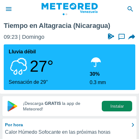
Tiempo en Altagracia (Nicaragua)
privacidad
09:23
Domingo
...
o de
om.ve
com.ve) ha
Lluvia débil
ado por
27°
es para
ue la
 que se
30%
e calidad.
Sensación de 29°
0.3 mm
eder a este
ediante las
opciones:
¡Descarga
GRATIS
la app de
Instalar
ookies y
Meteored!
e forma
Por hora
d digital
Calor Húmedo Sofocante en las próximas horas
ada, basada