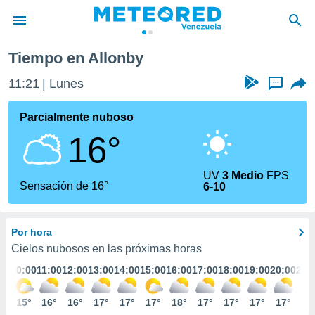
Tiempo en Allonby
privacidad
11:21
Lunes
...
o de
om.ve
com.ve) ha
Parcialmente nuboso
ado por
16°
es para
ue la
 que se
UV
3 Medio
FPS
e calidad.
Sensación de 16°
6-10
eder a este
ediante las
opciones:
Por hora
ookies y
Cielos nubosos en las próximas horas
e forma
:00
10:00
11:00
12:00
13:00
14:00
15:00
16:00
17:00
18:00
19:00
20:00
21:
d digital
4°
15°
16°
16°
17°
17°
17°
18°
17°
17°
17°
17°
16
ada, basada