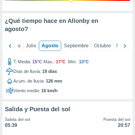
ados con el
 seleccionar
o.
¿Qué tiempo hace en Allonby en
calización
precisa e
agosto
?
ión mediante
, publicidad
yo
Junio
Julio
Agosto
Septiembre
Octubre
Noviemb
dos,
 publicidad
T. Media:
15°C
Max.:
17°C
Min:
13°C
,
Días de lluvia:
19
días
ón de
 desarrollo
Acum. de lluvia:
126 mm
s.
Viento medio:
16 km/h
tros 1199
ios
Salida y Puesta del sol
Salida del sol
Puesta del sol
05:39
20:57