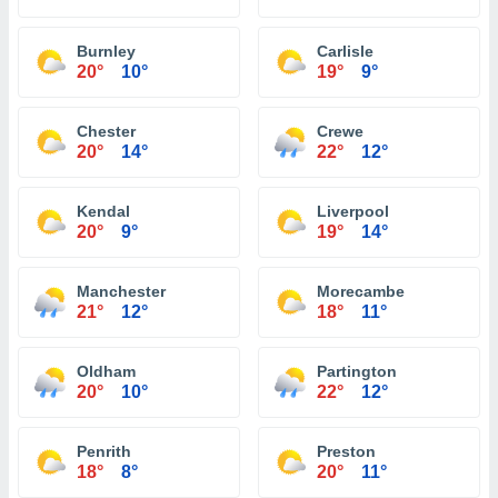
Burnley
Carlisle
20°
10°
19°
9°
Chester
Crewe
20°
14°
22°
12°
Kendal
Liverpool
20°
9°
19°
14°
Manchester
Morecambe
21°
12°
18°
11°
Oldham
Partington
20°
10°
22°
12°
Penrith
Preston
18°
8°
20°
11°