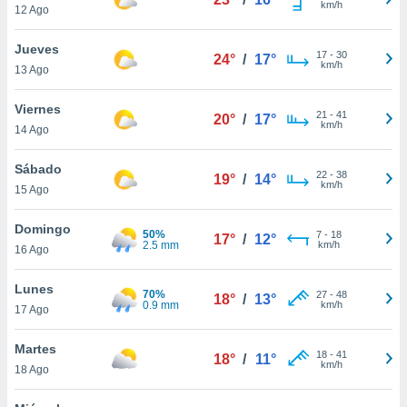
km/h
ublicidad y
12 Ago
do en
Jueves
17
-
30
 mismo.
24°
/
17°
km/h
13 Ago
sultar más
 en nuestra
Viernes
 Cookies
y
21
-
41
20°
/
17°
km/h
ualquier
14 Ago
ento
Sábado
22
-
38
19°
/
14°
 botón
km/h
15 Ago
ación de
kies
Domingo
 disponible
50%
7
-
18
17°
/
12°
2.5 mm
km/h
e nuestra
16 Ago
.
Lunes
70%
27
-
48
18°
/
13°
IVAMENTE,
0.9 mm
km/h
17 Ago
Martes
as
18
-
41
18°
/
11°
km/h
18 Ago
 a cookies
 no aceptar