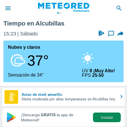
l
Alcubillas
Tiempo en Alcubillas
privacidad
15:23
Sábado
...
o de
om.ve
com.ve) ha
Nubes y claros
ado por
37°
es para
ue la
 que se
UV
8 ¡Muy Alto!
e calidad.
Sensación de 34°
FPS
25-50
eder a este
ediante las
opciones:
Aviso de nivel amarillo
Alerta moderada por altas temperaturas en Alcubillas hoy
ookies y
e forma
¡Descarga
GRATIS
la app de
Instalar
d digital
Meteored!
ada, basada