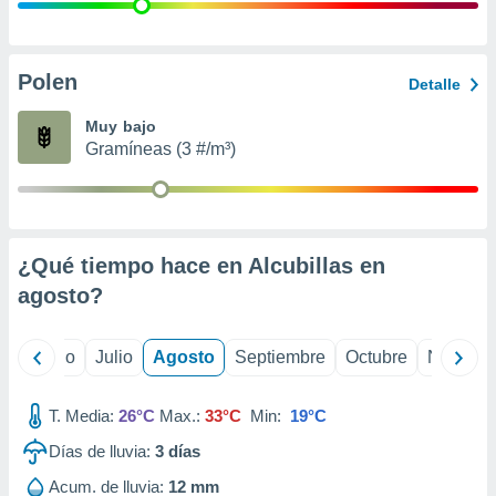
ados con el
 seleccionar
o.
calización
Polen
Detalle
precisa e
ión mediante
Muy bajo
Gramíneas (3 #/m³)
, publicidad
dos,
 publicidad
,
¿Qué tiempo hace en Alcubillas en
ón de
 desarrollo
agosto
?
s.
tros 1199
yo
Junio
Julio
Agosto
Septiembre
Octubre
Noviemb
ios
T. Media:
26°C
Max.:
33°C
Min:
19°C
Días de lluvia:
3
días
Acum. de lluvia:
12 mm