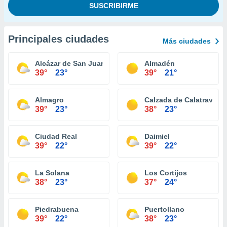
Principales ciudades
Más ciudades
Alcázar de San Juan
Almadén
39°
23°
39°
21°
Almagro
Calzada de Calatrava
39°
23°
38°
23°
Ciudad Real
Daimiel
39°
22°
39°
22°
La Solana
Los Cortijos
38°
23°
37°
24°
Piedrabuena
Puertollano
39°
22°
38°
23°