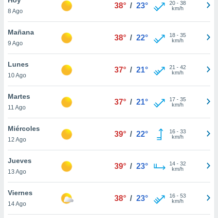
ublicidad y
20
-
38
38°
/
23°
km/h
8 Ago
do en
 mismo.
Mañana
18
-
35
38°
/
22°
sultar más
km/h
9 Ago
 en nuestra
 Cookies
y
Lunes
21
-
42
ualquier
37°
/
21°
km/h
10 Ago
ento
 botón
Martes
17
-
35
37°
/
21°
ación de
km/h
11 Ago
kies
 disponible
Miércoles
16
-
33
e nuestra
39°
/
22°
km/h
12 Ago
.
Jueves
IVAMENTE,
14
-
32
39°
/
23°
km/h
13 Ago
as
Viernes
16
-
53
38°
/
23°
 a cookies
km/h
14 Ago
 no aceptar