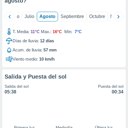
agosto
?
ados con el
 seleccionar
o.
yo
Junio
Julio
Agosto
Septiembre
Octubre
Noviemb
calización
precisa e
ión mediante
T. Media:
11°C
Max.:
16°C
Min:
7°C
Días de lluvia:
12
días
, publicidad
Acum. de lluvia:
57 mm
dos,
 publicidad
Viento medio:
10 km/h
,
ón de
 desarrollo
Salida y Puesta del sol
s.
Salida del sol
Puesta del sol
tros 1199
05:38
00:34
ios
Primera luz
Mediodía
Última luz