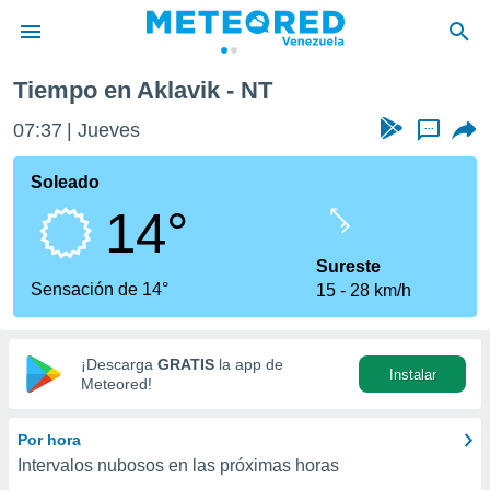
Tiempo en Aklavik - NT
privacidad
07:37
Jueves
...
o de
om.ve
com.ve) ha
Soleado
ado por
14°
es para
ue la
 que se
Sureste
e calidad.
Sensación de 14°
15
28 km/h
eder a este
ediante las
opciones:
¡Descarga
GRATIS
la app de
Instalar
ookies y
Meteored!
e forma
Por hora
d digital
Intervalos nubosos en las próximas horas
ada, basada