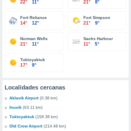
22°
11°
21°
8°
Fort Reliance
Fort Simpson
14°
12°
21°
9°
Norman Wells
Sachs Harbour
21°
11°
11°
5°
Tuktoyaktuk
17°
9°
Localidades cercanas
Aklavik Airport
(0.38 km)
Inuvik
(63.11 km)
Tuktoyaktuk
(158.38 km)
Old Crow Airport
(214.48 km)