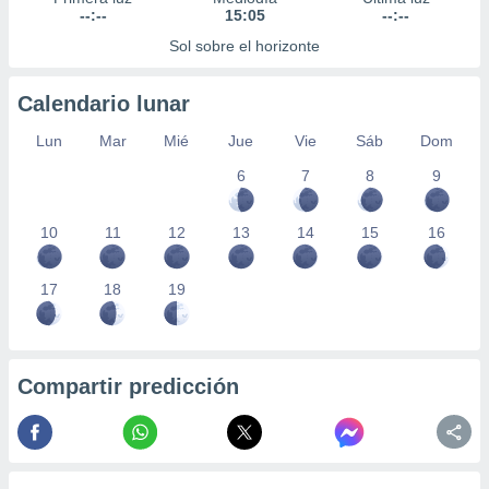
--:--
15:05
--:--
Sol sobre el horizonte
Calendario lunar
Lun
Mar
Mié
Jue
Vie
Sáb
Dom
6
7
8
9
10
11
12
13
14
15
16
17
18
19
Compartir predicción