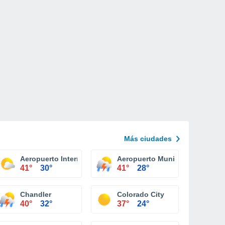
Más ciudades
onal Tucson
Aeropuerto Internacional Yuma
Aeropuerto Municipal Eric Mar
41°
30°
41°
28°
Chandler
Colorado City
40°
32°
37°
24°