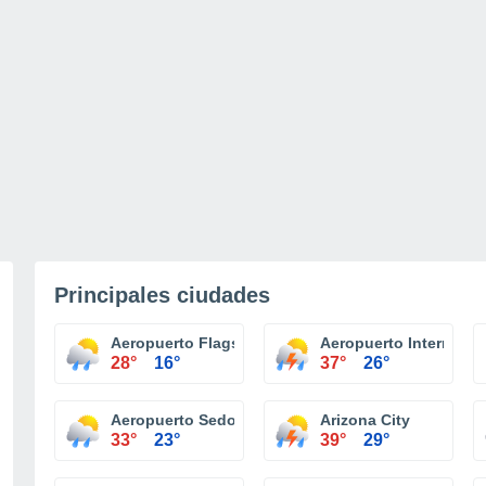
Principales ciudades
Aeropuerto Flagstaff Pulliam
Aeropuerto Internaci
28°
16°
37°
26°
Aeropuerto Sedona
Arizona City
33°
23°
39°
29°