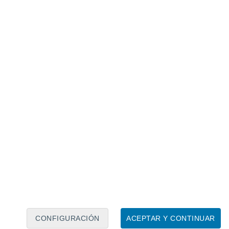
Calendario lunar
Lun
Mar
Mié
Jue
Vie
Sáb
Dom
5
6
7
8
9
10
11
12
13
14
15
16
17
18
CONFIGURACIÓN
ACEPTAR Y CONTINUAR