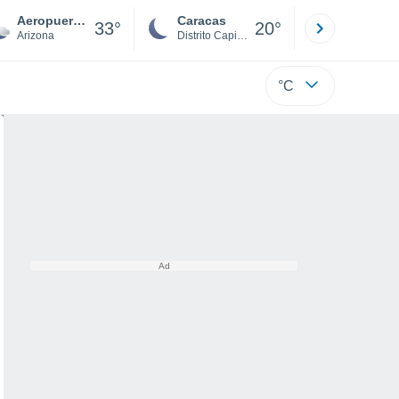
Aeropuerto Municipal Eric Marcus
Caracas
Tucacas
33°
20°
Arizona
Distrito Capital
Falcón
°C