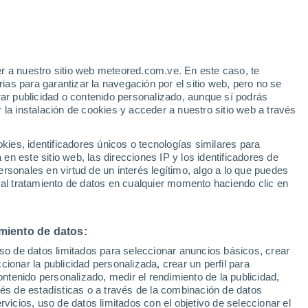
Calor Húmedo Sofocante en las
próximas horas
Aviso de nivel naranja
Alerta importante por altas
temperaturas en Aeropuerto
r a nuestro sitio web meteored.com.ve. En este caso, te
Municipal Eric Marcus hoy
e
as para garantizar la navegación por el sitio web, pero no se
rar publicidad o contenido personalizado, aunque sí podrás
:
53%
 la instalación de cookies y acceder a nuestro sitio web a través
es, identificadores únicos o tecnologías similares para
via
Satélites
Modelos
n este sitio web, las direcciones IP y los identificadores de
rsonales en virtud de un interés legítimo, algo a lo que puedes
 al tratamiento de datos en cualquier momento haciendo clic en
Sábado
Domingo
Lunes
Martes
8 Ago
9 Ago
10 Ago
11 Ago
miento de datos:
uso de datos limitados para seleccionar anuncios básicos, crear
ccionar la publicidad personalizada, crear un perfil para
ontenido personalizado, medir el rendimiento de la publicidad,
60%
0.4 mm
vés de estadísticas o a través de la combinación de datos
44°
/
31°
41°
/
29°
41°
/
29°
41°
/
28°
rvicios, uso de datos limitados con el objetivo de seleccionar el