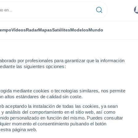
iempo
Vídeos
Radar
Mapas
Satélites
Modelos
Mundo
borado por profesionales para garantizar que la información
ediante las siguientes opciones:
erto Municipal Eric Marcus
ecogida mediante cookies o tecnologías similares, nos permite
on altos estándares de calidad sin coste.
unicipal Eric Marcus -
eb aceptando la instalación de todas las cookies, ya sean
 y análisis del comportamiento en el sitio web, así como
ntenido personalizado en función del mismo. Puedes consultar
alquier momento el consentimiento pulsando el botón
...
uestra página web.
Por hora