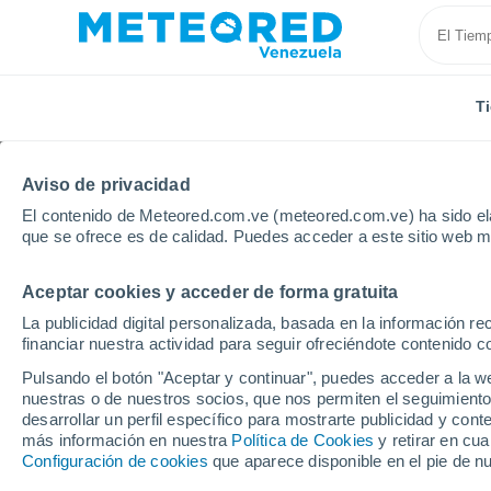
T
Aviso de privacidad
El contenido de Meteored.com.ve (meteored.com.ve) ha sido ela
que se ofrece es de calidad. Puedes acceder a este sitio web m
Aceptar cookies y acceder de forma gratuita
Inicio
Estados Unidos
Estado de Arizona
Aeropu
La publicidad digital personalizada, basada en la información r
financiar nuestra actividad para seguir ofreciéndote contenido c
Tiempo en Aeropuerto M
Pulsando el botón "Aceptar y continuar", puedes acceder a la w
AZ
nuestras o de nuestros socios, que nos permiten el seguimiento
desarrollar un perfil específico para mostrarte publicidad y co
más información en nuestra
21:40
Miércoles
Política de Cookies
y retirar en cu
Configuración de cookies
que aparece disponible en el pie de n