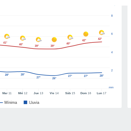
8
6
42°
42°
41°
40°
40°
39°
39°
4
2
28°
28°
28°
27°
27°
27°
26°
mm
Mar
11
Mié
12
Jue
13
Vie
14
Sáb
15
Dom
16
Lun
17
Mínima
Lluvia