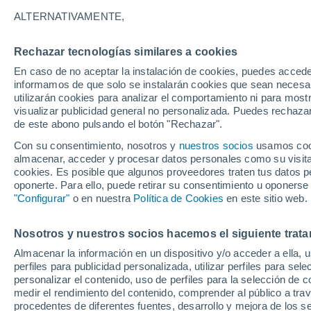
ALTERNATIVAMENTE,
Nubes y claros
33°
Rechazar tecnologías similares a cookies
En caso de no aceptar la instalación de cookies, puedes accede
Menguant
informamos de que solo se instalarán cookies que sean necesari
utilizarán cookies para analizar el comportamiento ni para most
Iluminada
Sensación de 35°
visualizar publicidad general no personalizada. Puedes rechazar
de este abono pulsando el botón "Rechazar".
Con su consentimiento, nosotros y
nuestros socios
usamos cooki
Tiempo 1 - 7 días
Mapa de nubosidad
Radar de llu
almacenar, acceder y procesar datos personales como su visita e
cookies. Es posible que algunos proveedores traten tus datos pe
oponerte. Para ello, puede retirar su consentimiento u oponerse
"Configurar"
o en nuestra
Política de Cookies
en este sitio web.
Mañana
Viernes
Hoy
6 Ago
7 Ago
5 Ago
Nosotros y nuestros socios hacemos el siguiente trata
Almacenar la información en un dispositivo y/o acceder a ella, 
perfiles para publicidad personalizada, utilizar perfiles para sele
personalizar el contenido, uso de perfiles para la selección de c
50%
0.9 mm
medir el rendimiento del contenido, comprender al público a tra
40°
/
29°
43°
/
29°
procedentes de diferentes fuentes, desarrollo y mejora de los se
40°
/
28°