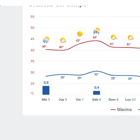
Gráficas del tiempo
55
50
44°
45
43°
41°
41°
40°
40°
40
35
30
31°
29°
29°
29°
29°
0.9
25
0.4
°C
Mié
5
Jue
6
Vie
7
Sáb
8
Dom
9
Lun
10
Máxima