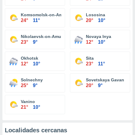
Komsomolsk-on-Amur
Lososina
24°
11°
20°
10°
Nikolaevsk-on-Amur
Novaya Inya
23°
9°
12°
10°
Okhotsk
Sita
12°
10°
23°
11°
Solnechny
Sovetskaya Gavan
25°
9°
20°
9°
Vanino
21°
10°
Localidades cercanas