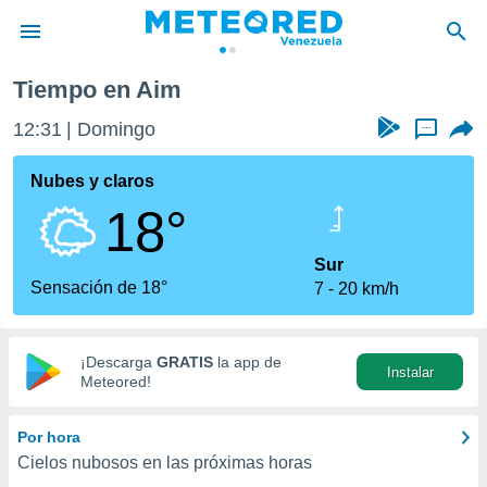
Tiempo en Aim
privacidad
12:31
Domingo
...
o de
om.ve
com.ve) ha
Nubes y claros
ado por
18°
es para
ue la
 que se
Sur
e calidad.
Sensación de 18°
7
20 km/h
eder a este
ediante las
opciones:
¡Descarga
GRATIS
la app de
Instalar
ookies y
Meteored!
e forma
Por hora
d digital
Cielos nubosos en las próximas horas
ada, basada