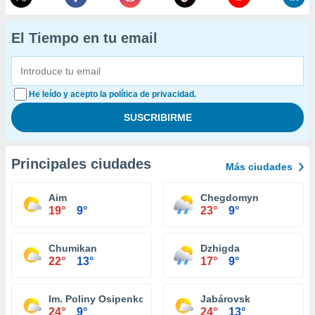
El Tiempo en tu email
He leído y acepto la política de privacidad.
Principales ciudades
Más ciudades
Aim
Chegdomyn
19°
9°
23°
9°
Chumikan
Dzhigda
22°
13°
17°
9°
Im. Poliny Osipenko
Jabárovsk
24°
9°
24°
13°