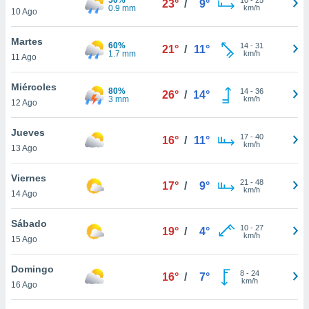
23°
/
9°
ublicidad y
0.9 mm
km/h
10 Ago
do en
Martes
 mismo.
60%
14
-
31
21°
/
11°
1.7 mm
km/h
sultar más
11 Ago
 en nuestra
 Cookies
y
Miércoles
80%
14
-
36
26°
/
14°
ualquier
3 mm
km/h
12 Ago
ento
Jueves
 botón
17
-
40
16°
/
11°
km/h
13 Ago
ación de
kies
 disponible
Viernes
21
-
48
17°
/
9°
e nuestra
km/h
14 Ago
.
Sábado
IVAMENTE,
10
-
27
19°
/
4°
km/h
15 Ago
as
Domingo
8
-
24
16°
/
7°
 a cookies
km/h
16 Ago
 no aceptar