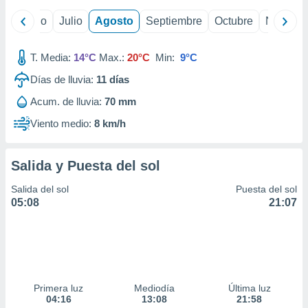
ados con el
 seleccionar
yo
Junio
Julio
Agosto
Septiembre
Octubre
Noviemb
o.
calización
T. Media:
14°C
Max.:
20°C
Min:
9°C
precisa e
ión mediante
Días de lluvia:
11
días
, publicidad
Acum. de lluvia:
70 mm
Viento medio:
8 km/h
dos,
 publicidad
,
Salida y Puesta del sol
ón de
 desarrollo
Salida del sol
Puesta del sol
s.
05:08
21:07
tros 1199
ios
Primera luz
Mediodía
Última luz
04:16
13:08
21:58