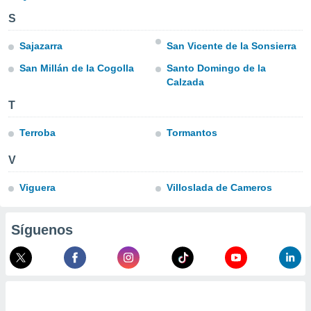
ón de
uedes
S
uestro sitio
ed.com.ve.
Sajazarra
San Vicente de la Sonsierra
o, te
San Millán de la Cogolla
Santo Domingo de la
 de que
Calzada
talarán
e sean
T
para
a
Terroba
Tormantos
por el sitio
o se
V
cookies para
Viguera
Villoslada de Cameros
nto ni para
licidad o
Síguenos
ado, aunque
sualizar
general no
ada. Puedes
 instalación
y acceder a
io web a