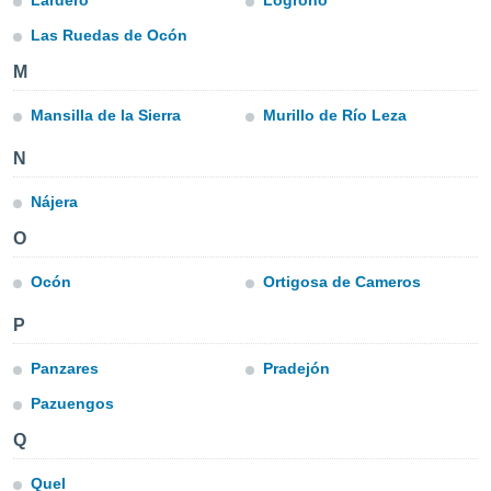
Lardero
Logroño
ublicidad y
Las Ruedas de Ocón
do en
 mismo.
M
sultar más
 en nuestra
Mansilla de la Sierra
Murillo de Río Leza
 Cookies
y
ualquier
N
ento
Nájera
 botón
ación de
O
kies
 disponible
Ocón
Ortigosa de Cameros
e nuestra
.
P
IVAMENTE,
Panzares
Pradejón
Pazuengos
as
Q
 a cookies
 no aceptar
Quel