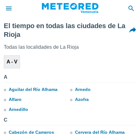
El tiempo en todas las ciudades de La
privacidad
Rioja
o de
om.ve
Todas las localidades de La Rioja
com.ve) ha
ado por
A - V
es para
ue la
 que se
A
e calidad.
eder a este
Aguilar del Río Alhama
Arnedo
ediante las
opciones:
Alfaro
Azofra
Arnedillo
ookies y
e forma
C
d digital
Cabezón de Cameros
Cervera del Río Alhama
ada, basada