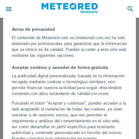
Aviso de privacidad
El contenido de Meteored.com.ve (meteored.com.ve) ha sido
elaborado por profesionales para garantizar que la información
que se ofrece es de calidad. Puedes acceder a este sitio web
mediante las siguientes opciones:
Aceptar cookies y acceder de forma gratuita
La publicidad digital personalizada, basada en la información
recogida mediante cookies o tecnologías similares, nos
permite financiar nuestra actividad para seguir ofreciéndote
contenido con altos estándares de calidad sin coste.
¡Una tormenta provoca vientos
Pulsando el botón "Aceptar y continuar", puedes acceder a la
extremos en el sur de Arabia Saudita!
web aceptando la instalación de todas las cookies, ya sean
También se han registrado graves
nuestras o de nuestros socios, que nos permiten el
seguimiento y análisis del comportamiento en el sitio web,
inundaciones en la zona
así como desarrollar un perfil específico para mostrarte
publicidad y contenido personalizado en función del mismo.
El fenómeno incluyó granizo, vientos extremos y tormentas
Puedes consultar más información en nuestra