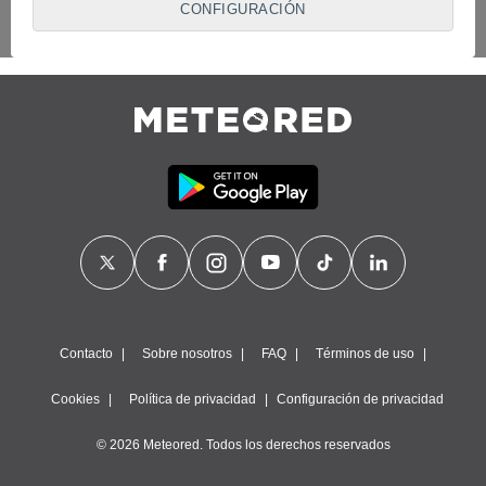
CONFIGURACIÓN
proveedores traten tus datos personales en virtud de un
interés legítimo, algo a lo que puedes oponerte. Para ello,
puede retirar su consentimiento u oponerse al tratamiento de
datos en cualquier momento haciendo clic en
"Configurar"
o
en nuestra
Política de Cookies
en este sitio web.
Nosotros y nuestros socios hacemos el siguiente
tratamiento de datos:
Almacenar la información en un dispositivo y/o acceder a
ella, uso de datos limitados para seleccionar anuncios
básicos, crear perfiles para publicidad personalizada, utilizar
perfiles para seleccionar la publicidad personalizada, crear un
perfil para personalizar el contenido, uso de perfiles para la
selección de contenido personalizado, medir el rendimiento
de la publicidad, medir el rendimiento del contenido,
comprender al público a través de estadísticas o a través de
la combinación de datos procedentes de diferentes fuentes,
Contacto
Sobre nosotros
FAQ
Términos de uso
desarrollo y mejora de los servicios, uso de datos limitados
con el objetivo de seleccionar el contenido.
Cookies
Política de privacidad
Configuración de privacidad
Datos de localización geográfica precisa e identificación
mediante análisis de dispositivos, publicidad y contenido
© 2026 Meteored. Todos los derechos reservados
personalizados, medición de publicidad y contenido,