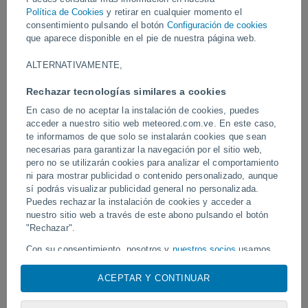
eléctricas, causando caos y alertas meteorológicas en varias
Política de Cookies
y retirar en cualquier momento el
regiones.
consentimiento pulsando el botón
Configuración de cookies
que aparece disponible en el pie de nuestra página web.
Vídeos
ALTERNATIVAMENTE,
Rechazar tecnologías similares a cookies
Hace 9 horas
En caso de no aceptar la instalación de cookies, puedes
acceder a nuestro sitio web meteored.com.ve. En este caso,
te informamos de que solo se instalarán cookies que sean
necesarias para garantizar la navegación por el sitio web,
pero no se utilizarán cookies para analizar el comportamiento
ni para mostrar publicidad o contenido personalizado, aunque
sí podrás visualizar publicidad general no personalizada.
Puedes rechazar la instalación de cookies y acceder a
nuestro sitio web a través de este abono pulsando el botón
Tornados y lluvias torrenciales en
"Rechazar".
Un rayo impactó en un 
Pelotas, Brasil.
fútbol en Narathiwat, Tail
Con su consentimiento, nosotros y
nuestros socios
usamos
cookies, identificadores únicos o tecnologías similares para
almacenar, acceder y procesar datos personales como su
ACEPTAR Y CONTINUAR
visita en este sitio web, las direcciones IP y los
Síguenos
identificadores de cookies. Es posible que algunos