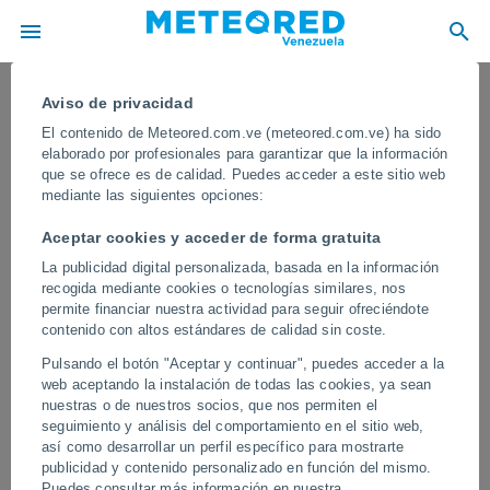
Aviso de privacidad
El contenido de Meteored.com.ve (meteored.com.ve) ha sido
elaborado por profesionales para garantizar que la información
que se ofrece es de calidad. Puedes acceder a este sitio web
mediante las siguientes opciones:
Aceptar cookies y acceder de forma gratuita
La publicidad digital personalizada, basada en la información
recogida mediante cookies o tecnologías similares, nos
permite financiar nuestra actividad para seguir ofreciéndote
contenido con altos estándares de calidad sin coste.
Una gran tolvanera deja imágenes
Pulsando el botón "Aceptar y continuar", puedes acceder a la
impactantes en Sungai Penang,
web aceptando la instalación de todas las cookies, ya sean
Malasia
nuestras o de nuestros socios, que nos permiten el
seguimiento y análisis del comportamiento en el sitio web,
El fenómeno fue registrado por vecinos de la zona, quienes
así como desarrollar un perfil específico para mostrarte
captaron el momento en que el remolino avanzaba entre las
publicidad y contenido personalizado en función del mismo.
viviendas.
Puedes consultar más información en nuestra