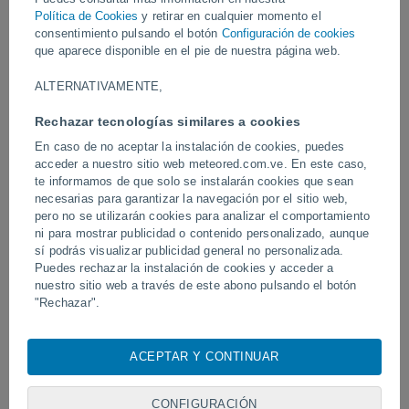
Política de Cookies
y retirar en cualquier momento el
consentimiento pulsando el botón
Configuración de cookies
Vídeos
que aparece disponible en el pie de nuestra página web.
ALTERNATIVAMENTE,
Ayer
Rechazar tecnologías similares a cookies
En caso de no aceptar la instalación de cookies, puedes
acceder a nuestro sitio web meteored.com.ve. En este caso,
te informamos de que solo se instalarán cookies que sean
necesarias para garantizar la navegación por el sitio web,
pero no se utilizarán cookies para analizar el comportamiento
ni para mostrar publicidad o contenido personalizado, aunque
sí podrás visualizar publicidad general no personalizada.
Puedes rechazar la instalación de cookies y acceder a
Un rayo impactó en un campo de
Erupción y actividad inte
nuestro sitio web a través de este abono pulsando el botón
fútbol en Narathiwat, Tailandia.
volcán de Fuego, Guatem
"Rechazar".
Con su consentimiento, nosotros y
nuestros socios
usamos
cookies, identificadores únicos o tecnologías similares para
ACEPTAR Y CONTINUAR
almacenar, acceder y procesar datos personales como su
Síguenos
visita en este sitio web, las direcciones IP y los
identificadores de cookies. Es posible que algunos
CONFIGURACIÓN