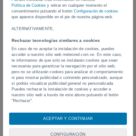
Política de Cookies
y retirar en cualquier momento el
consentimiento pulsando el botón
Configuración de cookies
Vídeos
que aparece disponible en el pie de nuestra página web.
ALTERNATIVAMENTE,
Hoy
Rechazar tecnologías similares a cookies
En caso de no aceptar la instalación de cookies, puedes
acceder a nuestro sitio web meteored.com.ve. En este caso,
te informamos de que solo se instalarán cookies que sean
necesarias para garantizar la navegación por el sitio web,
pero no se utilizarán cookies para analizar el comportamiento
ni para mostrar publicidad o contenido personalizado, aunque
sí podrás visualizar publicidad general no personalizada.
Puedes rechazar la instalación de cookies y acceder a
Erupción y actividad intensa en el
Devastadora inundación 
nuestro sitio web a través de este abono pulsando el botón
volcán de Fuego, Guatemala.
Chitral, Pakistán.
"Rechazar".
Con su consentimiento, nosotros y
nuestros socios
usamos
cookies, identificadores únicos o tecnologías similares para
ACEPTAR Y CONTINUAR
almacenar, acceder y procesar datos personales como su
Síguenos
visita en este sitio web, las direcciones IP y los
identificadores de cookies. Es posible que algunos
CONFIGURACIÓN