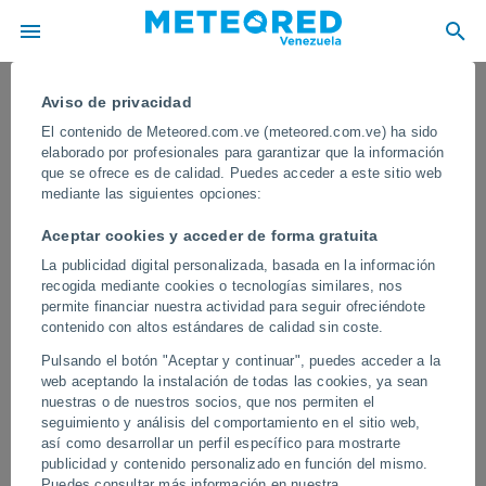
Aviso de privacidad
El contenido de Meteored.com.ve (meteored.com.ve) ha sido
elaborado por profesionales para garantizar que la información
que se ofrece es de calidad. Puedes acceder a este sitio web
mediante las siguientes opciones:
Aceptar cookies y acceder de forma gratuita
La publicidad digital personalizada, basada en la información
recogida mediante cookies o tecnologías similares, nos
permite financiar nuestra actividad para seguir ofreciéndote
contenido con altos estándares de calidad sin coste.
Una gran erupción de un volcán de
Pulsando el botón "Aceptar y continuar", puedes acceder a la
lodo provoca el caos en San Juan de
web aceptando la instalación de todas las cookies, ya sean
Urabá, Colombia
nuestras o de nuestros socios, que nos permiten el
seguimiento y análisis del comportamiento en el sitio web,
El fenómeno natural generó una intensa columna de lodo, gases y
así como desarrollar un perfil específico para mostrarte
fuego, registrándose importantes grietas en el suelo junto al lugar
publicidad y contenido personalizado en función del mismo.
de la erupción. Decenas de personas fueron evacuadas.
Puedes consultar más información en nuestra