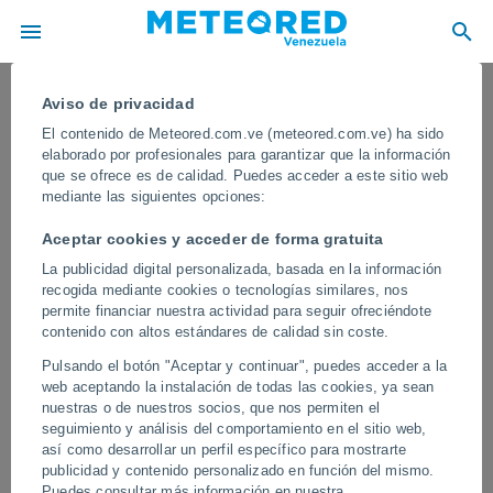
Aviso de privacidad
El contenido de Meteored.com.ve (meteored.com.ve) ha sido
elaborado por profesionales para garantizar que la información
que se ofrece es de calidad. Puedes acceder a este sitio web
mediante las siguientes opciones:
Aceptar cookies y acceder de forma gratuita
La publicidad digital personalizada, basada en la información
recogida mediante cookies o tecnologías similares, nos
permite financiar nuestra actividad para seguir ofreciéndote
contenido con altos estándares de calidad sin coste.
Un tornado causa estragos en
Pulsando el botón "Aceptar y continuar", puedes acceder a la
Plasencia, España
web aceptando la instalación de todas las cookies, ya sean
nuestras o de nuestros socios, que nos permiten el
El tornado sorprendió a los habitantes de la zona, y a su paso
seguimiento y análisis del comportamiento en el sitio web,
volcó coches y mandó a volar objetos de gran tamaño. Los daños
así como desarrollar un perfil específico para mostrarte
materiales son considerables.
publicidad y contenido personalizado en función del mismo.
Puedes consultar más información en nuestra