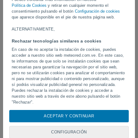
Vídeos
Política de Cookies
y retirar en cualquier momento el
consentimiento pulsando el botón
Configuración de cookies
que aparece disponible en el pie de nuestra página web.
Hace 1 hora
ALTERNATIVAMENTE,
Rechazar tecnologías similares a cookies
En caso de no aceptar la instalación de cookies, puedes
acceder a nuestro sitio web meteored.com.ve. En este caso,
te informamos de que solo se instalarán cookies que sean
necesarias para garantizar la navegación por el sitio web,
pero no se utilizarán cookies para analizar el comportamiento
ni para mostrar publicidad o contenido personalizado, aunque
sí podrás visualizar publicidad general no personalizada.
El tifón Dolphin sacude varias zonas
Un tornado azota Piraí do
de China
Puedes rechazar la instalación de cookies y acceder a
nuestro sitio web a través de este abono pulsando el botón
"Rechazar".
Con su consentimiento, nosotros y
nuestros socios
usamos
ACEPTAR Y CONTINUAR
Síguenos
cookies, identificadores únicos o tecnologías similares para
almacenar, acceder y procesar datos personales como su
visita en este sitio web, las direcciones IP y los
CONFIGURACIÓN
identificadores de cookies. Es posible que algunos