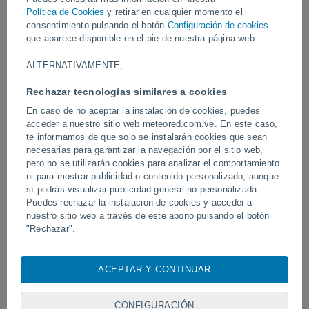
Política de Cookies
y retirar en cualquier momento el
consentimiento pulsando el botón
Configuración de cookies
Vídeos
que aparece disponible en el pie de nuestra página web.
ALTERNATIVAMENTE,
Hoy
Rechazar tecnologías similares a cookies
En caso de no aceptar la instalación de cookies, puedes
acceder a nuestro sitio web meteored.com.ve. En este caso,
te informamos de que solo se instalarán cookies que sean
necesarias para garantizar la navegación por el sitio web,
pero no se utilizarán cookies para analizar el comportamiento
ni para mostrar publicidad o contenido personalizado, aunque
sí podrás visualizar publicidad general no personalizada.
Puedes rechazar la instalación de cookies y acceder a
Erupción y actividad intensa en el
Devastadora inundación 
nuestro sitio web a través de este abono pulsando el botón
volcán de Fuego, Guatemala.
Chitral, Pakistán.
"Rechazar".
Con su consentimiento, nosotros y
nuestros socios
usamos
cookies, identificadores únicos o tecnologías similares para
ACEPTAR Y CONTINUAR
almacenar, acceder y procesar datos personales como su
Síguenos
visita en este sitio web, las direcciones IP y los
identificadores de cookies. Es posible que algunos
CONFIGURACIÓN