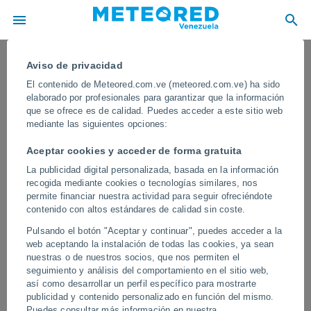
Aviso de privacidad
El contenido de Meteored.com.ve (meteored.com.ve) ha sido
elaborado por profesionales para garantizar que la información
que se ofrece es de calidad. Puedes acceder a este sitio web
mediante las siguientes opciones:
Aceptar cookies y acceder de forma gratuita
La publicidad digital personalizada, basada en la información
recogida mediante cookies o tecnologías similares, nos
permite financiar nuestra actividad para seguir ofreciéndote
contenido con altos estándares de calidad sin coste.
Un grupo de jirafas aguantan bajo una
Pulsando el botón "Aceptar y continuar", puedes acceder a la
fuerte tormenta en la reserva Masai
web aceptando la instalación de todas las cookies, ya sean
Mara, Kenia
nuestras o de nuestros socios, que nos permiten el
seguimiento y análisis del comportamiento en el sitio web,
Debido a su cuello, las jirafas intentan encontrar vegetación más
así como desarrollar un perfil específico para mostrarte
densa y alta para evitar convertirse en un pararrayos por ser las
publicidad y contenido personalizado en función del mismo.
más altas de la zona.
Puedes consultar más información en nuestra