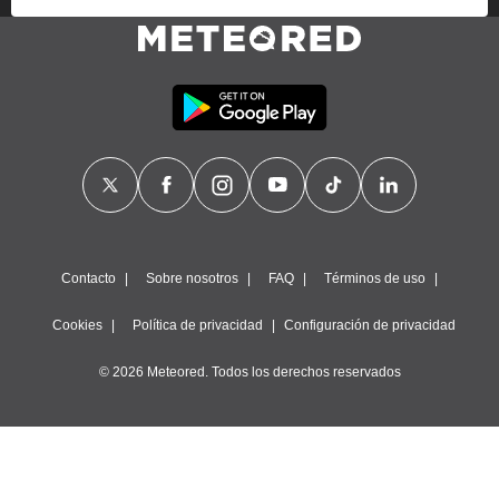
proveedores traten tus datos personales en virtud de un
interés legítimo, algo a lo que puedes oponerte. Para ello,
puede retirar su consentimiento u oponerse al tratamiento de
datos en cualquier momento haciendo clic en
"Configurar"
o
en nuestra
Política de Cookies
en este sitio web.
Nosotros y nuestros socios hacemos el siguiente
tratamiento de datos:
Almacenar la información en un dispositivo y/o acceder a
ella, uso de datos limitados para seleccionar anuncios
básicos, crear perfiles para publicidad personalizada, utilizar
perfiles para seleccionar la publicidad personalizada, crear un
perfil para personalizar el contenido, uso de perfiles para la
Contacto
Sobre nosotros
FAQ
Términos de uso
selección de contenido personalizado, medir el rendimiento
de la publicidad, medir el rendimiento del contenido,
Cookies
Política de privacidad
Configuración de privacidad
comprender al público a través de estadísticas o a través de
la combinación de datos procedentes de diferentes fuentes,
© 2026 Meteored. Todos los derechos reservados
desarrollo y mejora de los servicios, uso de datos limitados
con el objetivo de seleccionar el contenido.
Datos de localización geográfica precisa e identificación
mediante análisis de dispositivos, publicidad y contenido
personalizados, medición de publicidad y contenido,