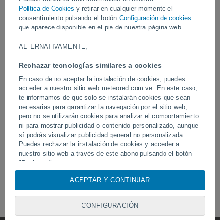
Política de Cookies
y retirar en cualquier momento el
consentimiento pulsando el botón
Configuración de cookies
que aparece disponible en el pie de nuestra página web.
Hoy
ALTERNATIVAMENTE,
Rechazar tecnologías similares a cookies
En caso de no aceptar la instalación de cookies, puedes
acceder a nuestro sitio web meteored.com.ve. En este caso,
te informamos de que solo se instalarán cookies que sean
necesarias para garantizar la navegación por el sitio web,
pero no se utilizarán cookies para analizar el comportamiento
Erupción y actividad intensa en el
ni para mostrar publicidad o contenido personalizado, aunque
Devastadora inundación 
volcán de Fuego, Guatemala.
Chitral, Pakistán.
sí podrás visualizar publicidad general no personalizada.
Puedes rechazar la instalación de cookies y acceder a
nuestro sitio web a través de este abono pulsando el botón
"Rechazar".
Síguenos
Con su consentimiento, nosotros y
nuestros socios
usamos
ACEPTAR Y CONTINUAR
cookies, identificadores únicos o tecnologías similares para
almacenar, acceder y procesar datos personales como su
CONFIGURACIÓN
visita en este sitio web, las direcciones IP y los
identificadores de cookies. Es posible que algunos