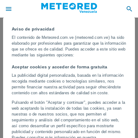
Aviso de privacidad
El contenido de Meteored.com.ve (meteored.com.ve) ha sido
elaborado por profesionales para garantizar que la información
que se ofrece es de calidad. Puedes acceder a este sitio web
mediante las siguientes opciones:
Aceptar cookies y acceder de forma gratuita
La publicidad digital personalizada, basada en la información
recogida mediante cookies o tecnologías similares, nos
permite financiar nuestra actividad para seguir ofreciéndote
contenido con altos estándares de calidad sin coste.
Un aguacero provoca una destrucción
Pulsando el botón "Aceptar y continuar", puedes acceder a la
masiva en Uttrakhand, India.
web aceptando la instalación de todas las cookies, ya sean
nuestras o de nuestros socios, que nos permiten el
El agua y la tierra se tragaron dos centros urbanos, los equipos
seguimiento y análisis del comportamiento en el sitio web,
buscan sobrevivientes.
así como desarrollar un perfil específico para mostrarte
publicidad y contenido personalizado en función del mismo.
Vídeos
Puedes consultar más información en nuestra