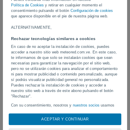
daños materiales y fuertes interrupciones en el transporte y la vida
Política de Cookies
y retirar en cualquier momento el
cotidiana en las zonas afectadas.
consentimiento pulsando el botón
Configuración de cookies
que aparece disponible en el pie de nuestra página web.
Vídeos
ALTERNATIVAMENTE,
Rechazar tecnologías similares a cookies
Ayer
En caso de no aceptar la instalación de cookies, puedes
acceder a nuestro sitio web meteored.com.ve. En este caso,
te informamos de que solo se instalarán cookies que sean
necesarias para garantizar la navegación por el sitio web,
pero no se utilizarán cookies para analizar el comportamiento
ni para mostrar publicidad o contenido personalizado, aunque
sí podrás visualizar publicidad general no personalizada.
Puedes rechazar la instalación de cookies y acceder a
nuestro sitio web a través de este abono pulsando el botón
"Rechazar".
Erupción y actividad intensa en el
Devastadora inundación 
volcán de Fuego, Guatemala.
Chitral, Pakistán.
Con su consentimiento, nosotros y
nuestros socios
usamos
cookies, identificadores únicos o tecnologías similares para
almacenar, acceder y procesar datos personales como su
ACEPTAR Y CONTINUAR
visita en este sitio web, las direcciones IP y los
identificadores de cookies. Es posible que algunos