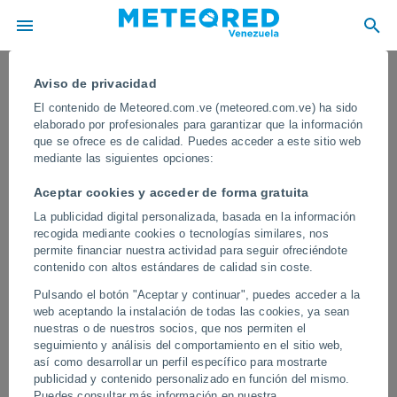
Aviso de privacidad
El contenido de Meteored.com.ve (meteored.com.ve) ha sido
elaborado por profesionales para garantizar que la información
que se ofrece es de calidad. Puedes acceder a este sitio web
mediante las siguientes opciones:
Aceptar cookies y acceder de forma gratuita
La publicidad digital personalizada, basada en la información
recogida mediante cookies o tecnologías similares, nos
permite financiar nuestra actividad para seguir ofreciéndote
contenido con altos estándares de calidad sin coste.
Las lluvias torrenciales provocan
Pulsando el botón "Aceptar y continuar", puedes acceder a la
graves inundaciones en varias
web aceptando la instalación de todas las cookies, ya sean
regiones de China
nuestras o de nuestros socios, que nos permiten el
seguimiento y análisis del comportamiento en el sitio web,
Las fuertes lluvias han provocado inundaciones generalizadas en
así como desarrollar un perfil específico para mostrarte
varias provincias de China, desbordando ríos y sumergiendo
publicidad y contenido personalizado en función del mismo.
calles e infraestructuras. Las autoridades reportan importantes
Puedes consultar más información en nuestra