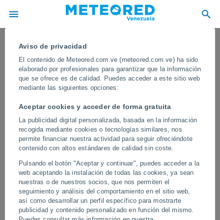
Aviso de privacidad
El contenido de Meteored.com.ve (meteored.com.ve) ha sido
elaborado por profesionales para garantizar que la información
que se ofrece es de calidad. Puedes acceder a este sitio web
mediante las siguientes opciones:
Aceptar cookies y acceder de forma gratuita
La publicidad digital personalizada, basada en la información
recogida mediante cookies o tecnologías similares, nos
permite financiar nuestra actividad para seguir ofreciéndote
contenido con altos estándares de calidad sin coste.
¡Increíble tornado arrasa en Puerto
Pulsando el botón "Aceptar y continuar", puedes acceder a la
Varas, Chile! El fenómeno ha
web aceptando la instalación de todas las cookies, ya sean
provocado importantes daños en la
nuestras o de nuestros socios, que nos permiten el
seguimiento y análisis del comportamiento en el sitio web,
zona
así como desarrollar un perfil específico para mostrarte
publicidad y contenido personalizado en función del mismo.
La formación del tornado provocó importantes daños materiales,
Puedes consultar más información en nuestra