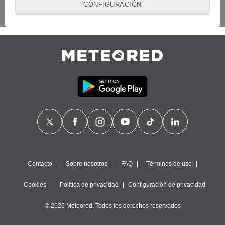
CONFIGURACIÓN
proveedores traten tus datos personales en virtud de un
interés legítimo, algo a lo que puedes oponerte. Para ello,
puede retirar su consentimiento u oponerse al tratamiento de
datos en cualquier momento haciendo clic en
"Configurar"
o
en nuestra
Política de Cookies
en este sitio web.
Nosotros y nuestros socios hacemos el siguiente
tratamiento de datos:
Almacenar la información en un dispositivo y/o acceder a
ella, uso de datos limitados para seleccionar anuncios
básicos, crear perfiles para publicidad personalizada, utilizar
perfiles para seleccionar la publicidad personalizada, crear un
perfil para personalizar el contenido, uso de perfiles para la
selección de contenido personalizado, medir el rendimiento
de la publicidad, medir el rendimiento del contenido,
comprender al público a través de estadísticas o a través de
la combinación de datos procedentes de diferentes fuentes,
Contacto
Sobre nosotros
FAQ
Términos de uso
desarrollo y mejora de los servicios, uso de datos limitados
con el objetivo de seleccionar el contenido.
Cookies
Política de privacidad
Configuración de privacidad
Datos de localización geográfica precisa e identificación
mediante análisis de dispositivos, publicidad y contenido
© 2026 Meteored. Todos los derechos reservados
personalizados, medición de publicidad y contenido,