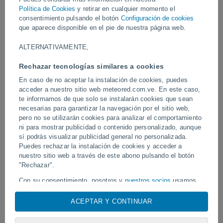
incluyendo la caída de postes del tendido eléctrico en la costanera
Política de Cookies
y retirar en cualquier momento el
de la ciudad.
consentimiento pulsando el botón
Configuración de cookies
que aparece disponible en el pie de nuestra página web.
Vídeos
ALTERNATIVAMENTE,
Rechazar tecnologías similares a cookies
Ayer
En caso de no aceptar la instalación de cookies, puedes
acceder a nuestro sitio web meteored.com.ve. En este caso,
te informamos de que solo se instalarán cookies que sean
necesarias para garantizar la navegación por el sitio web,
pero no se utilizarán cookies para analizar el comportamiento
ni para mostrar publicidad o contenido personalizado, aunque
sí podrás visualizar publicidad general no personalizada.
Puedes rechazar la instalación de cookies y acceder a
nuestro sitio web a través de este abono pulsando el botón
Tornados y lluvias torrenciales en
"Rechazar".
Un rayo impactó en un 
Pelotas, Brasil.
fútbol en Narathiwat, Tail
Con su consentimiento, nosotros y
nuestros socios
usamos
cookies, identificadores únicos o tecnologías similares para
almacenar, acceder y procesar datos personales como su
ACEPTAR Y CONTINUAR
visita en este sitio web, las direcciones IP y los
Síguenos
identificadores de cookies. Es posible que algunos