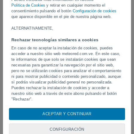
Política de Cookies
y retirar en cualquier momento el
Vídeos
consentimiento pulsando el botón
Configuración de cookies
que aparece disponible en el pie de nuestra página web.
Hace 8 horas
ALTERNATIVAMENTE,
Rechazar tecnologías similares a cookies
En caso de no aceptar la instalación de cookies, puedes
acceder a nuestro sitio web meteored.com.ve. En este caso,
te informamos de que solo se instalarán cookies que sean
necesarias para garantizar la navegación por el sitio web,
pero no se utilizarán cookies para analizar el comportamiento
ni para mostrar publicidad o contenido personalizado, aunque
sí podrás visualizar publicidad general no personalizada.
Un rayo impactó en un campo de
Erupción y actividad inte
Puedes rechazar la instalación de cookies y acceder a
fútbol en Narathiwat, Tailandia.
volcán de Fuego, Guatem
nuestro sitio web a través de este abono pulsando el botón
"Rechazar".
Con su consentimiento, nosotros y
nuestros socios
usamos
ACEPTAR Y CONTINUAR
cookies, identificadores únicos o tecnologías similares para
Síguenos
almacenar, acceder y procesar datos personales como su
visita en este sitio web, las direcciones IP y los
CONFIGURACIÓN
identificadores de cookies. Es posible que algunos