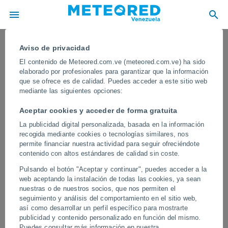
Aviso de privacidad
El contenido de Meteored.com.ve (meteored.com.ve) ha sido
elaborado por profesionales para garantizar que la información
que se ofrece es de calidad. Puedes acceder a este sitio web
mediante las siguientes opciones:
Aceptar cookies y acceder de forma gratuita
La publicidad digital personalizada, basada en la información
recogida mediante cookies o tecnologías similares, nos
permite financiar nuestra actividad para seguir ofreciéndote
contenido con altos estándares de calidad sin coste.
Impresionante aurora boreal vista
Pulsando el botón "Aceptar y continuar", puedes acceder a la
desde la Estación Espacial
web aceptando la instalación de todas las cookies, ya sean
Internacional
nuestras o de nuestros socios, que nos permiten el
seguimiento y análisis del comportamiento en el sitio web,
Estas impresionantes imágenes fueron grabadas a principios de
así como desarrollar un perfil específico para mostrarte
año por el astronauta Donald R. Pettit
publicidad y contenido personalizado en función del mismo.
Puedes consultar más información en nuestra