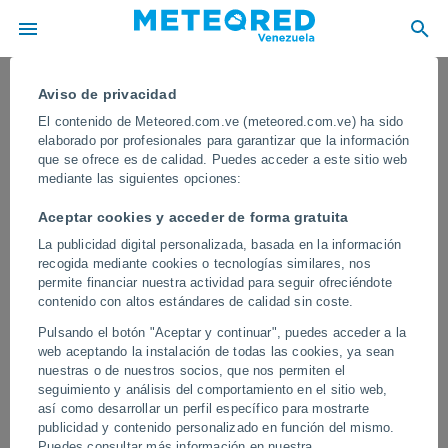
Aviso de privacidad
El contenido de Meteored.com.ve (meteored.com.ve) ha sido
elaborado por profesionales para garantizar que la información
que se ofrece es de calidad. Puedes acceder a este sitio web
mediante las siguientes opciones:
Aceptar cookies y acceder de forma gratuita
La publicidad digital personalizada, basada en la información
recogida mediante cookies o tecnologías similares, nos
permite financiar nuestra actividad para seguir ofreciéndote
contenido con altos estándares de calidad sin coste.
¡Gran erupción del volcán Lewotobi,
Pulsando el botón "Aceptar y continuar", puedes acceder a la
Indonesia! La columna de ceniza ha
web aceptando la instalación de todas las cookies, ya sean
superado los 11 kilómetros de altura.
nuestras o de nuestros socios, que nos permiten el
seguimiento y análisis del comportamiento en el sitio web,
El tráfico aéreo se ha visto afectado por la erupción volcánica, que
así como desarrollar un perfil específico para mostrarte
ha reducido drásticamente la visibilidad.
publicidad y contenido personalizado en función del mismo.
Puedes consultar más información en nuestra