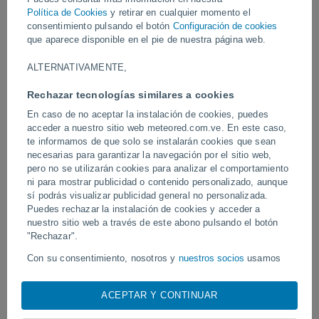
generando destrozos en varias zonas y dejando carreteras
Política de Cookies
y retirar en cualquier momento el
intransitables. Factores como el cambio climático y un drenaje
consentimiento pulsando el botón
Configuración de cookies
deficiente agravan estas crisis recurrentes.
que aparece disponible en el pie de nuestra página web.
Vídeos
ALTERNATIVAMENTE,
Rechazar tecnologías similares a cookies
Ayer
En caso de no aceptar la instalación de cookies, puedes
acceder a nuestro sitio web meteored.com.ve. En este caso,
te informamos de que solo se instalarán cookies que sean
necesarias para garantizar la navegación por el sitio web,
pero no se utilizarán cookies para analizar el comportamiento
ni para mostrar publicidad o contenido personalizado, aunque
sí podrás visualizar publicidad general no personalizada.
Puedes rechazar la instalación de cookies y acceder a
nuestro sitio web a través de este abono pulsando el botón
"Rechazar".
Un enorme diablo de polvo fue
Tornados y lluvias torren
Con su consentimiento, nosotros y
nuestros socios
usamos
avistado en Zapponeta, Italia
Pelotas, Brasil.
cookies, identificadores únicos o tecnologías similares para
almacenar, acceder y procesar datos personales como su
ACEPTAR Y CONTINUAR
visita en este sitio web, las direcciones IP y los
identificadores de cookies. Es posible que algunos