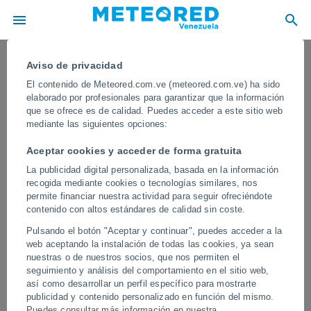
Aviso de privacidad
El contenido de Meteored.com.ve (meteored.com.ve) ha sido
elaborado por profesionales para garantizar que la información
que se ofrece es de calidad. Puedes acceder a este sitio web
mediante las siguientes opciones:
Aceptar cookies y acceder de forma gratuita
La publicidad digital personalizada, basada en la información
recogida mediante cookies o tecnologías similares, nos
permite financiar nuestra actividad para seguir ofreciéndote
contenido con altos estándares de calidad sin coste.
¡Dramáticas inundaciones en
Pulsando el botón "Aceptar y continuar", puedes acceder a la
Kampala, Uganda! En muchas calles
web aceptando la instalación de todas las cookies, ya sean
de la ciudad hay más de un metro de
nuestras o de nuestros socios, que nos permiten el
seguimiento y análisis del comportamiento en el sitio web,
agua
así como desarrollar un perfil específico para mostrarte
publicidad y contenido personalizado en función del mismo.
Las intensas lluvias provocaron graves inundaciones en Kampala,
Puedes consultar más información en nuestra