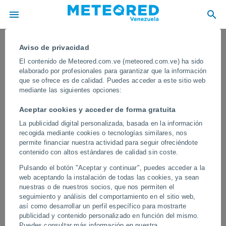
Aviso de privacidad
El contenido de Meteored.com.ve (meteored.com.ve) ha sido
elaborado por profesionales para garantizar que la información
que se ofrece es de calidad. Puedes acceder a este sitio web
mediante las siguientes opciones:
Aceptar cookies y acceder de forma gratuita
La publicidad digital personalizada, basada en la información
recogida mediante cookies o tecnologías similares, nos
permite financiar nuestra actividad para seguir ofreciéndote
contenido con altos estándares de calidad sin coste.
Descubren una medusa del tamaño de
Pulsando el botón "Aceptar y continuar", puedes acceder a la
un autobús en las profundidades
web aceptando la instalación de todas las cookies, ya sean
marinas de Argentina
nuestras o de nuestros socios, que nos permiten el
seguimiento y análisis del comportamiento en el sitio web,
La especie identificada fue filmada a más de 250 metros de
así como desarrollar un perfil específico para mostrarte
profundidad. Es una de las especies más raramente observadas
publicidad y contenido personalizado en función del mismo.
en vivo del océano profundo.
Puedes consultar más información en nuestra