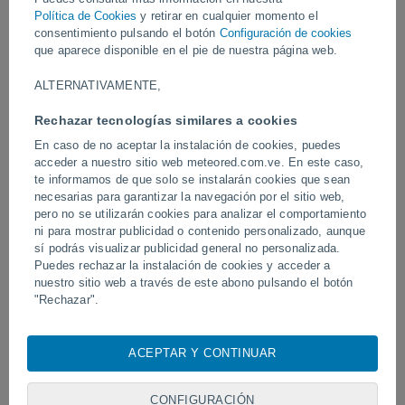
Política de Cookies
y retirar en cualquier momento el
consentimiento pulsando el botón
Configuración de cookies
Vídeos
que aparece disponible en el pie de nuestra página web.
ALTERNATIVAMENTE,
Hace 7 horas
Rechazar tecnologías similares a cookies
En caso de no aceptar la instalación de cookies, puedes
acceder a nuestro sitio web meteored.com.ve. En este caso,
te informamos de que solo se instalarán cookies que sean
necesarias para garantizar la navegación por el sitio web,
pero no se utilizarán cookies para analizar el comportamiento
ni para mostrar publicidad o contenido personalizado, aunque
sí podrás visualizar publicidad general no personalizada.
Puedes rechazar la instalación de cookies y acceder a
Un rayo impactó en un campo de
Erupción y actividad inte
nuestro sitio web a través de este abono pulsando el botón
fútbol en Narathiwat, Tailandia.
volcán de Fuego, Guatem
"Rechazar".
Con su consentimiento, nosotros y
nuestros socios
usamos
cookies, identificadores únicos o tecnologías similares para
ACEPTAR Y CONTINUAR
almacenar, acceder y procesar datos personales como su
Síguenos
visita en este sitio web, las direcciones IP y los
identificadores de cookies. Es posible que algunos
CONFIGURACIÓN