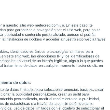
Aviso de nivel amarillo
Alerta moderada por otros en Cary
hoy
r a nuestro sitio web meteored.com.ve. En este caso, te
h
as para garantizar la navegación por el sitio web, pero no se
rar publicidad o contenido personalizado, aunque sí podrás
 la instalación de cookies y acceder a nuestro sitio web a través
via
Satélites
Modelos
es, identificadores únicos o tecnologías similares para
n este sitio web, las direcciones IP y los identificadores de
rsonales en virtud de un interés legítimo, algo a lo que puedes
 al tratamiento de datos en cualquier momento haciendo clic en
omingo
Lunes
Martes
Miércoles
16 Ago
17 Ago
18 Ago
19 Ago
miento de datos:
uso de datos limitados para seleccionar anuncios básicos, crear
70%
ccionar la publicidad personalizada, crear un perfil para
1 mm
ontenido personalizado, medir el rendimiento de la publicidad,
27°
/
21°
29°
/
21°
29°
/
19°
29°
/
20°
vés de estadísticas o a través de la combinación de datos
rvicios, uso de datos limitados con el objetivo de seleccionar el