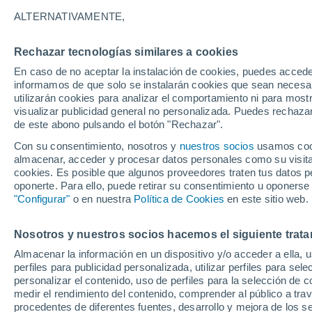
24°
ALTERNATIVAMENTE,
Rechazar tecnologías similares a cookies
Suroeste
En caso de no aceptar la instalación de cookies, puedes accede
Sensación de 24°
8
-
16 km/
informamos de que solo se instalarán cookies que sean necesari
utilizarán cookies para analizar el comportamiento ni para most
visualizar publicidad general no personalizada. Puedes rechazar
de este abono pulsando el botón "Rechazar".
Tiempo 1 - 7 días
Mapa de nubosidad
Radar de llu
Con su consentimiento, nosotros y
nuestros socios
usamos cooki
almacenar, acceder y procesar datos personales como su visita e
cookies. Es posible que algunos proveedores traten tus datos pe
oponerte. Para ello, puede retirar su consentimiento u oponerse
Viernes
Sábado
D
Jueves
"Configurar"
o en nuestra
Política de Cookies
en este sitio web.
14 Ago
15 Ago
13 Ago
Nosotros y nuestros socios hacemos el siguiente trata
Almacenar la información en un dispositivo y/o acceder a ella, 
80%
70%
60%
perfiles para publicidad personalizada, utilizar perfiles para sele
2.3 mm
3.1 mm
0.4 mm
personalizar el contenido, uso de perfiles para la selección de c
34°
/
25°
28°
/
22°
35°
/
23°
medir el rendimiento del contenido, comprender al público a tra
procedentes de diferentes fuentes, desarrollo y mejora de los se