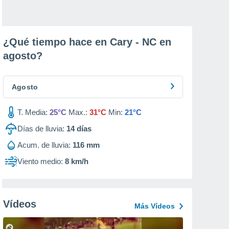
¿Qué tiempo hace en Cary - NC en
agosto
?
Agosto
T. Media:
25°C
Max.:
31°C
Min:
21°C
Días de lluvia:
14
días
Acum. de lluvia:
116 mm
Viento medio:
8 km/h
Vídeos
Más Vídeos