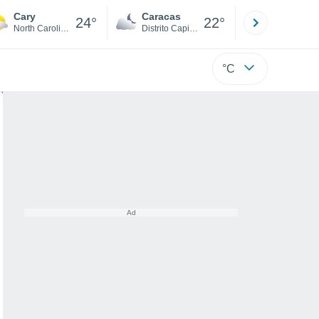
Cary
Caracas
Tucacas
24°
22°
North Carolina
Distrito Capital
Falcón
°C