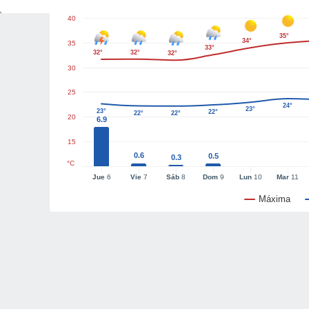
40
35°
34°
35
33°
32°
32°
32°
30
25
24°
23°
23°
22°
22°
22°
20
6.9
15
0.6
0.5
0.3
°C
Jue
6
Vie
7
Sáb
8
Dom
9
Lun
10
Mar
11
Máxima