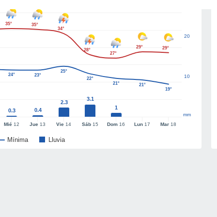
35°
35°
34°
20
29°
29°
28°
27°
25°
24°
23°
10
22°
21°
21°
19°
3.1
2.3
1
0.4
0.3
mm
Mié
12
Jue
13
Vie
14
Sáb
15
Dom
16
Lun
17
Mar
18
Mínima
Lluvia