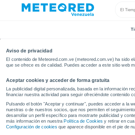
T
Aviso de privacidad
El contenido de Meteored.com.ve (meteored.com.ve) ha sido ela
que se ofrece es de calidad. Puedes acceder a este sitio web m
Aceptar cookies y acceder de forma gratuita
Inicio
Estados Unidos
Carolina del Norte
Cary
La publicidad digital personalizada, basada en la información r
financiar nuestra actividad para seguir ofreciéndote contenido c
Tiempo en Cary - NC 8 -
Pulsando el botón "Aceptar y continuar", puedes acceder a la w
nuestras o de nuestros socios, que nos permiten el seguimiento
19:53
Jueves
desarrollar un perfil específico para mostrarte publicidad y co
más información en nuestra
Política de Cookies
y retirar en cu
Configuración de cookies
que aparece disponible en el pie de n
Nubes y claros