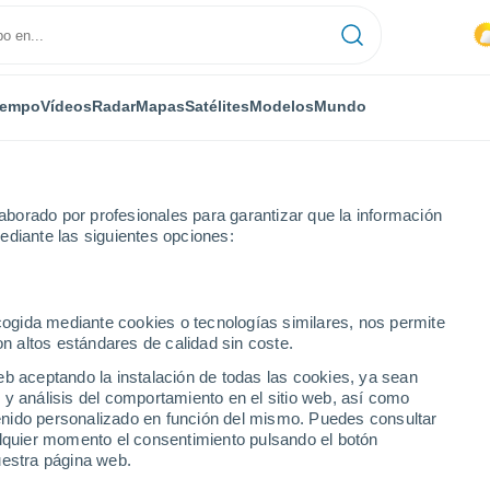
iempo
Vídeos
Radar
Mapas
Satélites
Modelos
Mundo
borado por profesionales para garantizar que la información
ediante las siguientes opciones:
Próxima semana
ecogida mediante cookies o tecnologías similares, nos permite
on altos estándares de calidad sin coste.
 14 días
eb aceptando la instalación de todas las cookies, ya sean
 y análisis del comportamiento en el sitio web, así como
...
ntenido personalizado en función del mismo. Puedes consultar
alquier momento el consentimiento pulsando el botón
Por hora
uestra página web.
Cielos nubosos en las próximas
horas