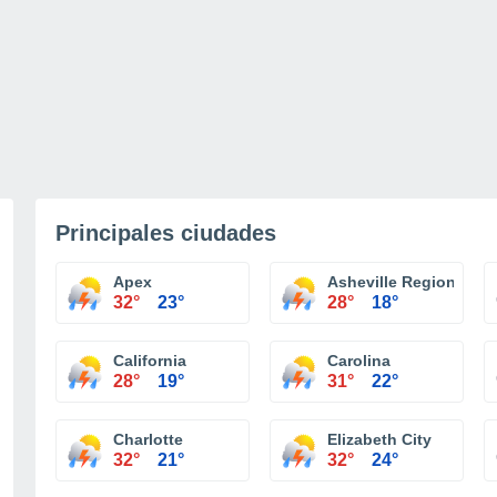
Principales ciudades
Apex
Asheville Regional Air
32°
23°
28°
18°
California
Carolina
28°
19°
31°
22°
Charlotte
Elizabeth City
32°
21°
32°
24°