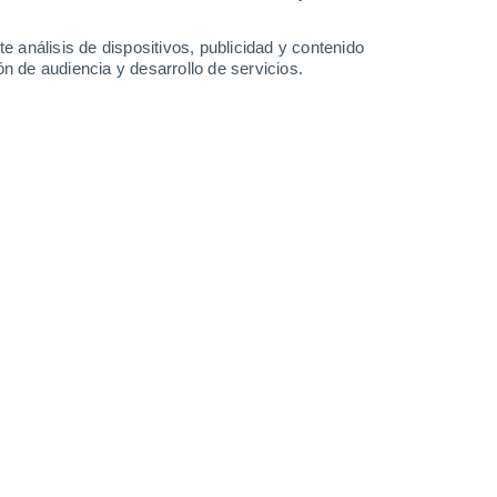
-
24
km/h
11
-
27
km/h
10
-
27
km/h
10
-
29
km/h
e análisis de dispositivos, publicidad y contenido
n de audiencia y desarrollo de servicios.
Suroeste
0 Bajo
6
-
15 km/h
FPS:
no
Suroeste
0 Bajo
7
-
14 km/h
FPS:
no
Suroeste
0 Bajo
8
-
16 km/h
FPS:
no
Suroeste
5 Medio
10
-
22 km/h
FPS:
6-10
boso
Suroeste
8 ¡Muy Alto!
11
-
30 km/h
FPS:
25-50