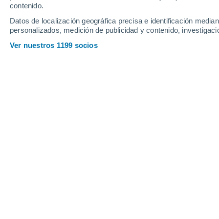
contenido.
14
-
34
km/h
13
-
32
km/h
10
11
-
35
km/h
Datos de localización geográfica precisa e identificación mediant
personalizados, medición de publicidad y contenido, investigació
Jueves, 13 de agosto
Ver nuestros 1199 socios
Nubes y claros
26°
02:00
Sensación T.
27°
Nubes y claros
25°
05:00
Sensación T.
26°
Nubes y claros
26°
08:00
Sensación T.
27°
Nubes y claros
30°
11:00
Sensación T.
34°
Parcialmente nu
34°
14:00
Sensación T.
39°