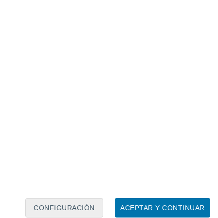
Calendario lunar
Lun
Mar
Mié
Jue
Vie
Sáb
Dom
6
7
8
9
10
11
12
13
14
15
16
17
18
19
CONFIGURACIÓN
ACEPTAR Y CONTINUAR
30