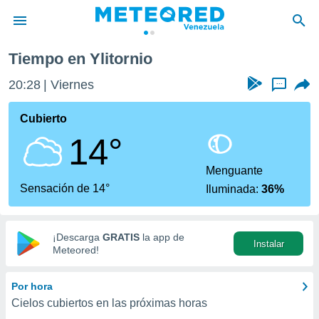
Tiempo en Ylitornio
privacidad
20:28
Viernes
...
o de
om.ve
com.ve) ha
Cubierto
ado por
14°
es para
ue la
 que se
Menguante
e calidad.
Sensación de 14°
Iluminada:
36%
eder a este
ediante las
opciones:
¡Descarga
GRATIS
la app de
Instalar
ookies y
Meteored!
e forma
Por hora
d digital
Cielos cubiertos en las próximas horas
ada, basada