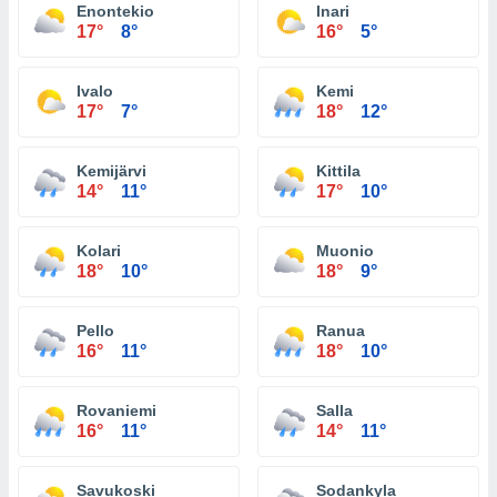
Enontekio
Inari
17°
8°
16°
5°
Ivalo
Kemi
17°
7°
18°
12°
Kemijärvi
Kittila
14°
11°
17°
10°
Kolari
Muonio
18°
10°
18°
9°
Pello
Ranua
16°
11°
18°
10°
Rovaniemi
Salla
16°
11°
14°
11°
Savukoski
Sodankyla