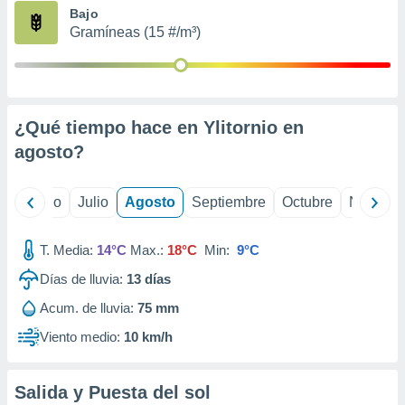
ados con el
Bajo
 seleccionar
Gramíneas (15 #/m³)
o.
calización
precisa e
ión mediante
¿Qué tiempo hace en Ylitornio en
, publicidad
agosto
?
dos,
 publicidad
,
yo
Junio
Julio
Agosto
Septiembre
Octubre
Noviemb
ón de
 desarrollo
T. Media:
14°C
Max.:
18°C
Min:
9°C
s.
Días de lluvia:
13
días
tros 1199
ios
Acum. de lluvia:
75 mm
Viento medio:
10 km/h
Salida y Puesta del sol