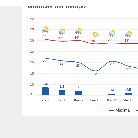
Gráficas del tiempo
40
35
31°
30°
30°
29°
30
29°
28°
25
22°
20
21°
21°
20°
18°
15
16°
1.6
10
1.1
1
0.5
0.4
°C
Vie
7
Sáb
8
Dom
9
Lun
10
Mar
11
Mié
12
Máxima