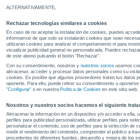
30°
ALTERNATIVAMENTE,
Rechazar tecnologías similares a cookies
30%
En caso de no aceptar la instalación de cookies, puedes accede
Sensación de 34°
0.1 mm
informamos de que solo se instalarán cookies que sean necesari
utilizarán cookies para analizar el comportamiento ni para most
visualizar publicidad general no personalizada. Puedes rechazar
de este abono pulsando el botón "Rechazar".
Tiempo 1 - 7 días
Mapa de lluvia
Radar de lluvia
S
Con su consentimiento, nosotros y
nuestros socios
usamos cooki
almacenar, acceder y procesar datos personales como su visita e
cookies. Es posible que algunos proveedores traten tus datos pe
oponerte. Para ello, puede retirar su consentimiento u oponerse
Mañana
Domingo
Hoy
"Configurar"
o en nuestra
Política de Cookies
en este sitio web.
8 Ago
9 Ago
7 Ago
Nosotros y nuestros socios hacemos el siguiente trata
Almacenar la información en un dispositivo y/o acceder a ella, 
60%
50%
70%
perfiles para publicidad personalizada, utilizar perfiles para sele
1.1 mm
1 mm
1.6 mm
personalizar el contenido, uso de perfiles para la selección de c
30°
/
21°
30°
/
20°
31°
/
22°
medir el rendimiento del contenido, comprender al público a tra
procedentes de diferentes fuentes, desarrollo y mejora de los se