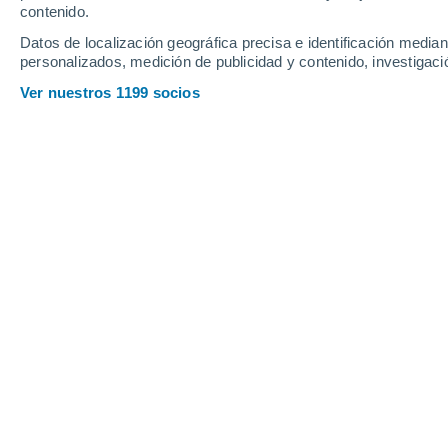
contenido.
22
-
48
km/h
15
-
40
km/h
12
11
-
25
km/h
Datos de localización geográfica precisa e identificación mediant
personalizados, medición de publicidad y contenido, investigació
Tiempo en Woodstock - CT hoy
, 7 de
Ver nuestros 1199 socios
Lluvia débil
30%
30°
14:00
0.1 mm
Sensación T.
34°
Nubes y claros
30°
15:00
Sensación T.
34°
Nubes y claros
30°
16:00
Sensación T.
34°
Tormenta
40%
27°
17:00
0.7 mm
Sensación T.
30°
Lluvia débil
30%
27°
18:00
0.2 mm
Sensación T.
30°