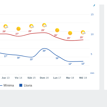
15
29°
29°
29°
27°
10
26°
25°
25°
20°
5
17°
16°
16°
15°
12°
12°
mm
Jue
13
Vie
14
Sáb
15
Dom
16
Lun
17
Mar
18
Mié
19
Mínima
Lluvia