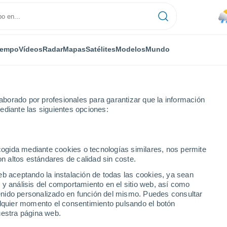
iempo
Vídeos
Radar
Mapas
Satélites
Modelos
Mundo
borado por profesionales para garantizar que la información
ediante las siguientes opciones:
ecogida mediante cookies o tecnologías similares, nos permite
on altos estándares de calidad sin coste.
- CT
eb aceptando la instalación de todas las cookies, ya sean
 y análisis del comportamiento en el sitio web, así como
...
ntenido personalizado en función del mismo. Puedes consultar
alquier momento el consentimiento pulsando el botón
Por hora
uestra página web.
Lluvias débiles en las próximas
horas