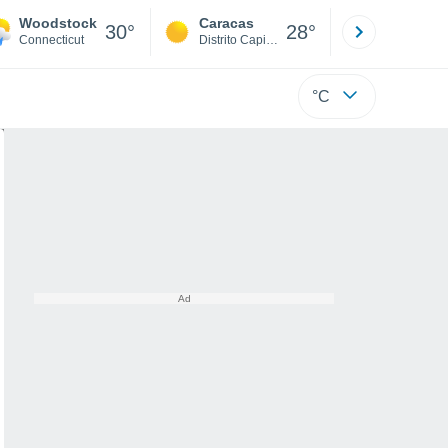
Woodstock
Caracas
Tucacas
30°
28°
Connecticut
Distrito Capital
Falcón
°C