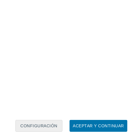
Calendario lunar
Lun
Mar
Mié
Jue
Vie
Sáb
Dom
7
8
9
10
11
12
13
14
15
16
17
18
19
20
CONFIGURACIÓN
ACEPTAR Y CONTINUAR