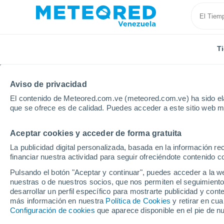
T
Aviso de privacidad
El contenido de Meteored.com.ve (meteored.com.ve) ha sido ela
que se ofrece es de calidad. Puedes acceder a este sitio web m
Aceptar cookies y acceder de forma gratuita
Inicio
Estados Unidos
Connecticut
Woodstock
La publicidad digital personalizada, basada en la información r
financiar nuestra actividad para seguir ofreciéndote contenido c
Tiempo en Woodstock 
Pulsando el botón "Aceptar y continuar", puedes acceder a la w
nuestras o de nuestros socios, que nos permiten el seguimiento
13:37
Viernes
desarrollar un perfil específico para mostrarte publicidad y co
más información en nuestra
Política de Cookies
y retirar en cu
Configuración de cookies
que aparece disponible en el pie de n
Lluvia débil