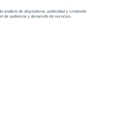
-
23
km/h
13
-
35
km/h
9
-
27
km/h
11
-
30
km/h
e análisis de dispositivos, publicidad y contenido
n de audiencia y desarrollo de servicios.
 agosto
Oeste
7 Alto
7
-
22 km/h
FPS:
15-25
Oeste
6 Alto
8
-
24 km/h
FPS:
15-25
Suroeste
4 Medio
7
-
23 km/h
FPS:
6-10
Suroeste
2 Bajo
9
-
25 km/h
FPS:
no
Suroeste
1 Bajo
10
-
23 km/h
FPS:
no