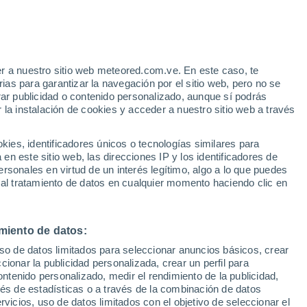
Aviso de nivel amarillo
Alerta moderada por altas
temperaturas en Woodstock hoy
r a nuestro sitio web meteored.com.ve. En este caso, te
as para garantizar la navegación por el sitio web, pero no se
rar publicidad o contenido personalizado, aunque sí podrás
 la instalación de cookies y acceder a nuestro sitio web a través
atélites
Modelos
es, identificadores únicos o tecnologías similares para
n este sitio web, las direcciones IP y los identificadores de
rsonales en virtud de un interés legítimo, algo a lo que puedes
 al tratamiento de datos en cualquier momento haciendo clic en
Lunes
Martes
Miércoles
Jueves
10 Ago
11 Ago
12 Ago
13 Ago
miento de datos:
uso de datos limitados para seleccionar anuncios básicos, crear
70%
50%
ccionar la publicidad personalizada, crear un perfil para
0.4 mm
0.5 mm
ontenido personalizado, medir el rendimiento de la publicidad,
28°
/
16°
29°
/
21°
29°
/
18°
29°
/
17°
vés de estadísticas o a través de la combinación de datos
rvicios, uso de datos limitados con el objetivo de seleccionar el