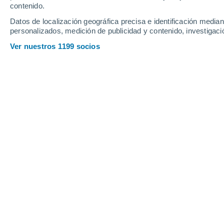
contenido.
13
-
29
km/h
11
-
27
km/h
16
16
-
37
km/h
Datos de localización geográfica precisa e identificación mediant
personalizados, medición de publicidad y contenido, investigació
Tiempo en Wilkerson Acres - NC hoy
Ver nuestros 1199 socios
Nubes y claros
30°
14:00
Sensación T.
33°
Nubes y claros
31°
15:00
Sensación T.
34°
Nubes y claros
31°
16:00
Sensación T.
34°
Soleado
30°
17:00
Sensación T.
33°
Soleado
30°
18:00
Sensación T.
33°