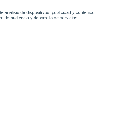
-
30
km/h
20
-
42
km/h
17
-
38
km/h
13
-
35
km/h
e análisis de dispositivos, publicidad y contenido
n de audiencia y desarrollo de servicios.
, 7 de agosto
Suroeste
8 ¡Muy Alto!
16
-
35 km/h
FPS:
25-50
Suroeste
7 Alto
16
-
37 km/h
FPS:
15-25
Suroeste
5 Medio
16
-
37 km/h
FPS:
6-10
Suroeste
3 Medio
15
-
35 km/h
FPS:
6-10
Suroeste
1 Bajo
12
-
32 km/h
FPS:
no