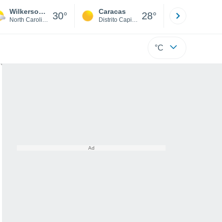
Wilkerson Acres
Caracas
Tucacas
30°
28°
North Carolina
Distrito Capital
Falcón
°C