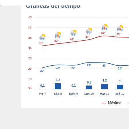
Gráficas del tiempo
45
40
36°
35°
34°
35
33°
32°
31°
30
25
23°
23°
22°
22°
20
21°
20°
15
1.3
1.2
1
0.8
0.1
0.1
°C
Vie
7
Sáb
8
Dom
9
Lun
10
Mar
11
Mié
12
Máxima