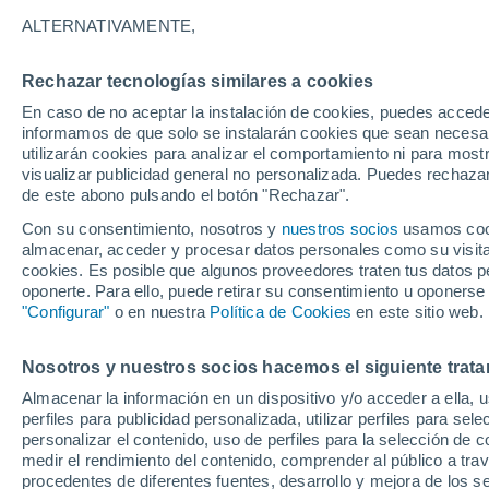
30°
ALTERNATIVAMENTE,
Rechazar tecnologías similares a cookies
UV
8 ¡Muy
En caso de no aceptar la instalación de cookies, puedes accede
Sensación de 33°
FPS
25-50
informamos de que solo se instalarán cookies que sean necesari
utilizarán cookies para analizar el comportamiento ni para most
visualizar publicidad general no personalizada. Puedes rechazar
de este abono pulsando el botón "Rechazar".
Tiempo 1 - 7 días
Mapa de nubosidad
Radar de llu
Con su consentimiento, nosotros y
nuestros socios
usamos cooki
almacenar, acceder y procesar datos personales como su visita e
cookies. Es posible que algunos proveedores traten tus datos pe
oponerte. Para ello, puede retirar su consentimiento u oponerse
Mañana
Domingo
Hoy
"Configurar"
o en nuestra
Política de Cookies
en este sitio web.
8 Ago
9 Ago
7 Ago
Nosotros y nuestros socios hacemos el siguiente trata
Almacenar la información en un dispositivo y/o acceder a ella, 
50%
70%
40%
perfiles para publicidad personalizada, utilizar perfiles para sele
1.3 mm
0.1 mm
0.1 mm
personalizar el contenido, uso de perfiles para la selección de c
32°
/
22°
33°
/
22°
31°
/
20°
medir el rendimiento del contenido, comprender al público a tra
procedentes de diferentes fuentes, desarrollo y mejora de los se