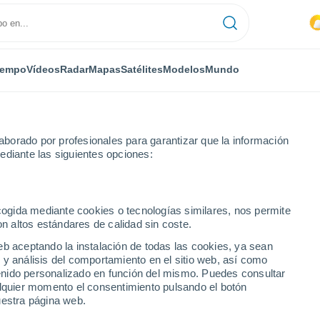
iempo
Vídeos
Radar
Mapas
Satélites
Modelos
Mundo
borado por profesionales para garantizar que la información
ediante las siguientes opciones:
son Acres
ecogida mediante cookies o tecnologías similares, nos permite
on altos estándares de calidad sin coste.
cres - NC
eb aceptando la instalación de todas las cookies, ya sean
 y análisis del comportamiento en el sitio web, así como
...
ntenido personalizado en función del mismo. Puedes consultar
alquier momento el consentimiento pulsando el botón
Por hora
uestra página web.
Calor Húmedo Sofocante en las
próximas horas