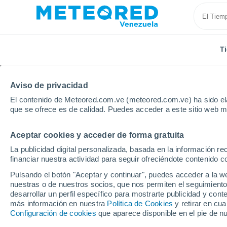
T
Aviso de privacidad
El contenido de Meteored.com.ve (meteored.com.ve) ha sido ela
que se ofrece es de calidad. Puedes acceder a este sitio web m
Aceptar cookies y acceder de forma gratuita
Inicio
Estados Unidos
Carolina del Norte
Wilker
La publicidad digital personalizada, basada en la información r
financiar nuestra actividad para seguir ofreciéndote contenido c
Tiempo en Wilkerson A
Pulsando el botón "Aceptar y continuar", puedes acceder a la w
nuestras o de nuestros socios, que nos permiten el seguimiento
13:59
Viernes
desarrollar un perfil específico para mostrarte publicidad y co
más información en nuestra
Política de Cookies
y retirar en cu
Configuración de cookies
que aparece disponible en el pie de n
Nubes y claros