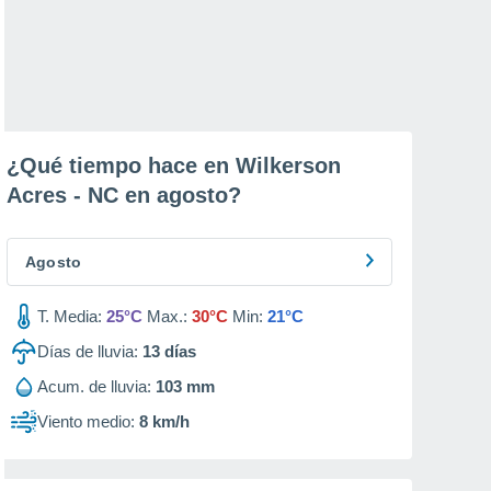
¿Qué tiempo hace en Wilkerson
Acres - NC en
agosto
?
Agosto
T. Media:
25°C
Max.:
30°C
Min:
21°C
Días de lluvia:
13
días
Acum. de lluvia:
103 mm
Viento medio:
8 km/h