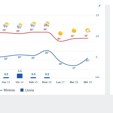
15
36°
36°
35°
35°
32°
32°
10
30°
25°
5
23°
23°
22°
21°
19°
17°
1.1
0.3
0.3
0.3
mm
Jue
13
Vie
14
Sáb
15
Dom
16
Lun
17
Mar
18
Mié
19
Mínima
Lluvia