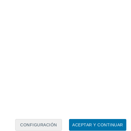
Calendario lunar
Lun
Mar
Mié
Jue
Vie
Sáb
Dom
7
8
9
10
11
12
13
14
15
16
17
18
19
20
CONFIGURACIÓN
ACEPTAR Y CONTINUAR