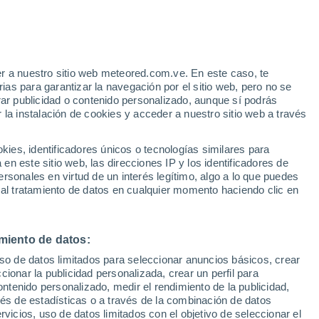
 Alto!
r a nuestro sitio web meteored.com.ve. En este caso, te
as para garantizar la navegación por el sitio web, pero no se
rar publicidad o contenido personalizado, aunque sí podrás
 la instalación de cookies y acceder a nuestro sitio web a través
via
Satélites
Modelos
es, identificadores únicos o tecnologías similares para
n este sitio web, las direcciones IP y los identificadores de
rsonales en virtud de un interés legítimo, algo a lo que puedes
 al tratamiento de datos en cualquier momento haciendo clic en
Lunes
Martes
Miércoles
Jueves
10 Ago
11 Ago
12 Ago
13 Ago
miento de datos:
uso de datos limitados para seleccionar anuncios básicos, crear
50%
40%
70%
60%
ccionar la publicidad personalizada, crear un perfil para
0.8 mm
1.2 mm
1 mm
0.3 mm
ontenido personalizado, medir el rendimiento de la publicidad,
34°
/
23°
36°
/
23°
35°
/
21°
35°
/
22°
vés de estadísticas o a través de la combinación de datos
rvicios, uso de datos limitados con el objetivo de seleccionar el