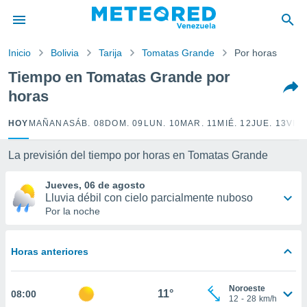
privacidad
o de
Inicio
Bolivia
Tarija
Tomatas Grande
Por horas
om.ve
com.ve) ha
Tiempo en Tomatas Grande por
ado por
horas
es para
ue la
 que se
HOY
MAÑANA
SÁB. 08
DOM. 09
LUN. 10
MAR. 11
MIÉ. 12
JUE. 13
VIE.
e calidad.
eder a este
La previsión del tiempo por horas en Tomatas Grande
ediante las
opciones:
Jueves, 06 de agosto
Lluvia débil con cielo parcialmente nuboso
ookies y
Por la noche
e forma
d digital
Horas anteriores
ada, basada
mación
ediante
Noroeste
11°
08:00
ecnologías
12
-
28
km/h