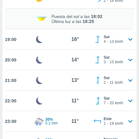
2
-
16
km/h
ed.com.ve.
o, te
 de que
Puesta del sol a las
18:02
talarán
Última luz a las
18:25
e sean
para
Sur
a
16°
19:00
4
-
13
km/h
por el sitio
o se
cookies para
Sur
14°
20:00
3
-
15
km/h
nto ni para
licidad o
Sur
13°
21:00
2
-
11
km/h
ado, aunque
sualizar
general no
Sur
11°
22:00
ada. Puedes
7
-
20
km/h
 instalación
y acceder a
Este
30%
io web a
11°
23:00
0.2 mm
1
-
19
km/h
ste abono
 botón
.