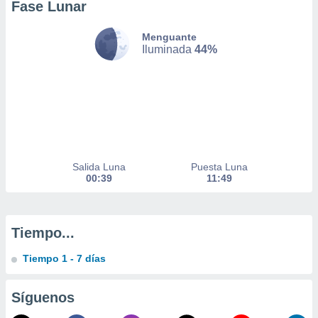
Fase Lunar
 de datos
er momento
Menguante
ic en
Iluminada
44%
o en
 Cookies
en
eb.
y
socios
el
Salida Luna
Puesta Luna
to de
00:39
11:49
la
 en un
Tiempo...
 y/o acceder
 de datos
Tiempo 1 - 7 días
ara
 anuncios
ar perfiles
Síguenos
idad
a, utilizar