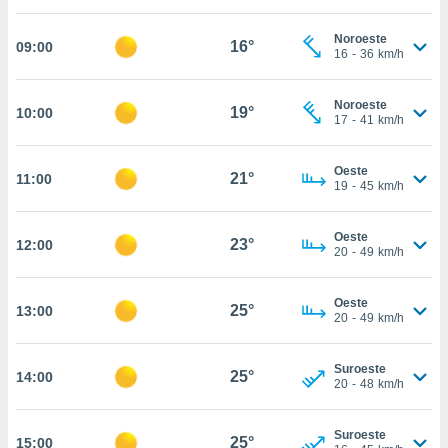
nos permite
estra
Noroeste
ara seguir
16°
09:00
16
-
36
km/h
e contenido
ACEPTAR
stándares
Y
sin coste.
Noroeste
CONTINUAR
19°
10:00
17
-
41
km/h
 botón
continuar",
CONFIGURACIÓN
der a la
Oeste
21°
11:00
19
-
45
km/h
ndo la
 de todas
, ya sean
Oeste
23°
12:00
de nuestros
20
-
49
km/h
 nos
 y análisis
Oeste
25°
13:00
20
-
49
km/h
tamiento en
b, así como
un perfil
Suroeste
25°
14:00
para
20
-
48
km/h
ublicidad y
Suroeste
do en
25°
15:00